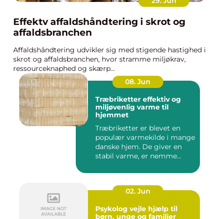
29. Jun
Effektv affaldshåndtering i skrot og
affaldsbranchen
Affaldshåndtering udvikler sig med stigende hastighed i
skrot og affaldsbranchen, hvor stramme miljøkrav,
ressourceknaphed og skærp...
08. Jun
Træbriketter effektiv og
miljøvenlig varme til
hjemmet
Træbriketter er blevet en
populær varmekilde i mange
danske hjem. De giver en
stabil varme, er nemme...
02. Jun
Psykolog vejle hjælp til
børn, unge og familier