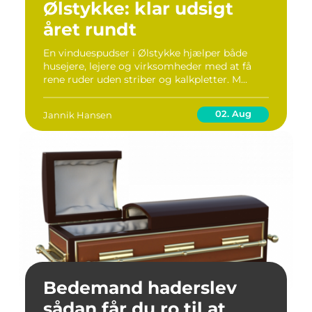
Ølstykke: klar udsigt
året rundt
En vinduespudser i Ølstykke hjælper både
husejere, lejere og virksomheder med at få
rene ruder uden striber og kalkpletter. M...
02. Aug
Jannik Hansen
Bedemand haderslev
sådan får du ro til at