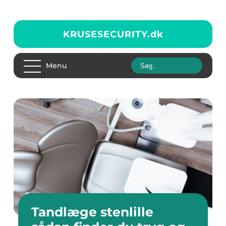
KRUSESECURITY.
dk
Menu
Tandlæge stenlille