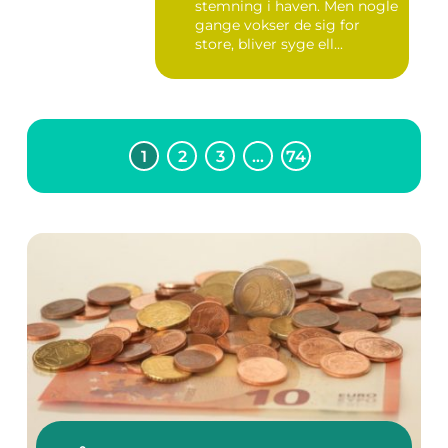
stemning i haven. Men nogle
gange vokser de sig for
store, bliver syge ell...
1
2
3
…
74