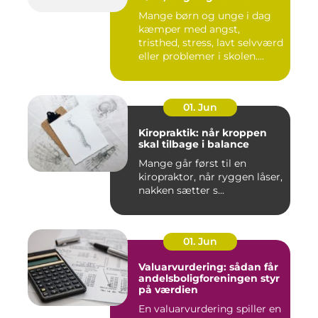
Mange børn og unge i dag
kæmper med angst,
tristhed, stress, lavt selvværd
eller problemer i skolen....
01. Jun
Kiropraktik: når kroppen
skal tilbage i balance
Mange går først til en
kiropraktor, når ryggen låser,
nakken sætter s...
01. Jun
Valuarvurdering: sådan får
andelsboligforeningen styr
på værdien
En valuarvurdering spiller en