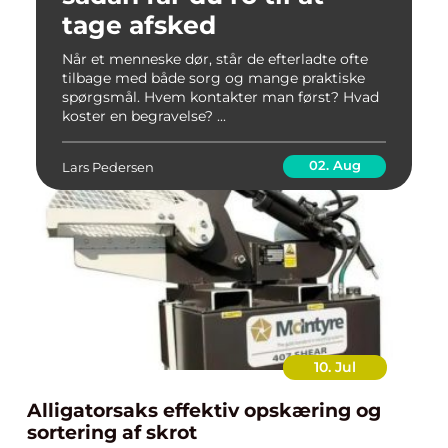
tage afsked
Når et menneske dør, står de efterladte ofte
tilbage med både sorg og mange praktiske
spørgsmål. Hvem kontakter man først? Hvad
koster en begravelse? ...
02. Aug
Lars Pedersen
10. Jul
Alligatorsaks effektiv opskæring og
sortering af skrot