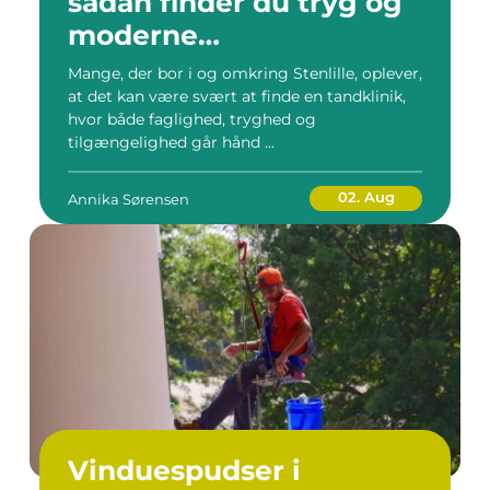
sådan finder du tryg og
moderne
tandbehandling tæt på
Mange, der bor i og omkring Stenlille, oplever,
at det kan være svært at finde en tandklinik,
hvor både faglighed, tryghed og
tilgængelighed går hånd ...
02. Aug
Annika Sørensen
Vinduespudser i