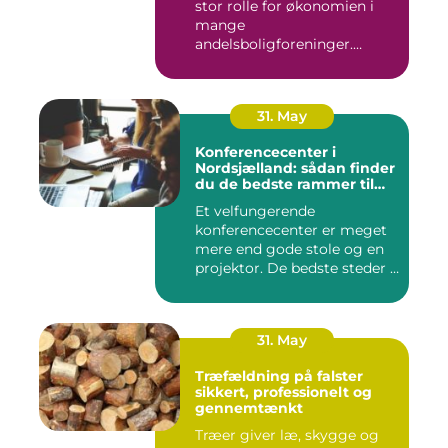
stor rolle for økonomien i
mange
andelsboligforeninger.
Vurderi...
31. May
Konferencecenter i
Nordsjælland: sådan finder
du de bedste rammer til
møder og kurser
Et velfungerende
konferencecenter er meget
mere end gode stole og en
projektor. De bedste steder i
N...
31. May
Træfældning på falster
sikkert, professionelt og
gennemtænkt
Træer giver læ, skygge og