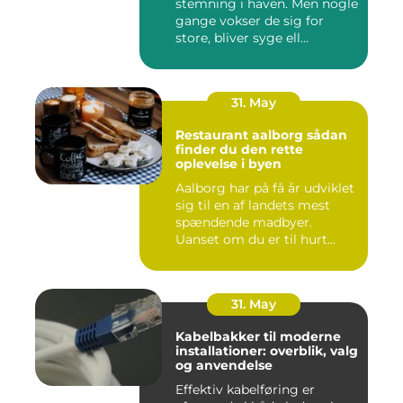
stemning i haven. Men nogle
gange vokser de sig for
store, bliver syge ell...
31. May
Restaurant aalborg sådan
finder du den rette
oplevelse i byen
Aalborg har på få år udviklet
sig til en af landets mest
spændende madbyer.
Uanset om du er til hurt...
31. May
Kabelbakker til moderne
installationer: overblik, valg
og anvendelse
Effektiv kabelføring er