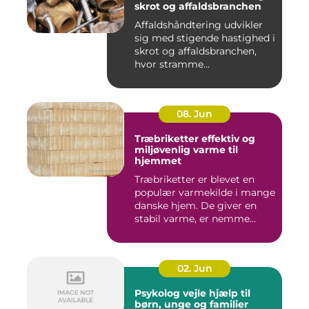
skrot og affaldsbranchen
Affaldshåndtering udvikler
sig med stigende hastighed i
skrot og affaldsbranchen,
hvor stramme...
08. Jun
Træbriketter effektiv og
miljøvenlig varme til
hjemmet
Træbriketter er blevet en
populær varmekilde i mange
danske hjem. De giver en
stabil varme, er nemme...
02. Jun
Psykolog vejle hjælp til
børn, unge og familier