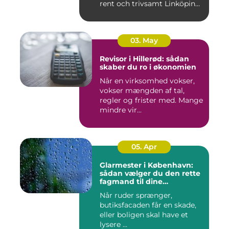
rent och trivsamt Linköping.
När avf...
03. May
Revisor i Hillerød: sådan
skaber du ro i økonomien
Når en virksomhed vokser,
vokser mængden af tal,
regler og frister med. Mange
mindre vir...
05. Apr
Glarmester i København:
sådan vælger du den rette
fagmand til dine
glasløsninger
Når ruder sprænger,
butiksfacaden får en skade,
eller boligen skal have et
lysere ...