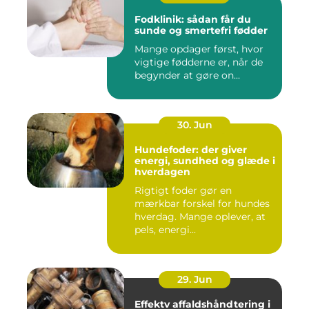
Fodklinik: sådan får du
sunde og smertefri fødder
Mange opdager først, hvor
vigtige fødderne er, når de
begynder at gøre on...
30. Jun
Hundefoder: der giver
energi, sundhed og glæde i
hverdagen
Rigtigt foder gør en
mærkbar forskel for hundes
hverdag. Mange oplever, at
pels, energi...
29. Jun
Effektv affaldshåndtering i