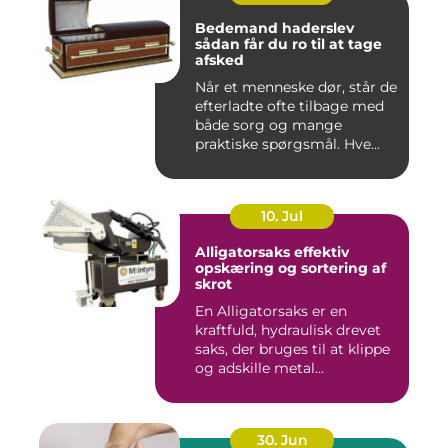
Bedemand haderslev
sådan får du ro til at tage
afsked
Når et menneske dør, står de
efterladte ofte tilbage med
både sorg og mange
praktiske spørgsmål. Hve...
10. Jul
Alligatorsaks effektiv
opskæring og sortering af
skrot
En Alligatorsaks er en
kraftfuld, hydraulisk drevet
saks, der bruges til at klippe
og adskille metal...
30. Jun