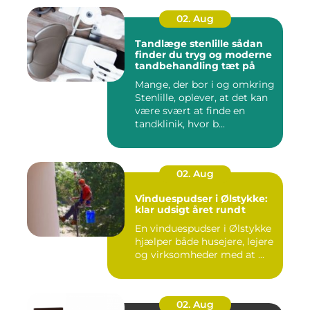
02. Aug
Tandlæge stenlille sådan
finder du tryg og moderne
tandbehandling tæt på
Mange, der bor i og omkring
Stenlille, oplever, at det kan
være svært at finde en
tandklinik, hvor b...
02. Aug
Vinduespudser i Ølstykke:
klar udsigt året rundt
En vinduespudser i Ølstykke
hjælper både husejere, lejere
og virksomheder med at ...
02. Aug