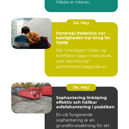
Måske er interes...
04. May
Parterapi fredericia når
kærligheden har brug for
hjælp
Når hverdagen fylder, og
konflikter tager mere plads
end nærhed, kan
parforholdet begynde at
føles t...
04. May
Sophantering linköping
effektiv och hållbar
avfallshantering i praktiken
En väl fungerande
sophantering är en
grundförutsättning för ett