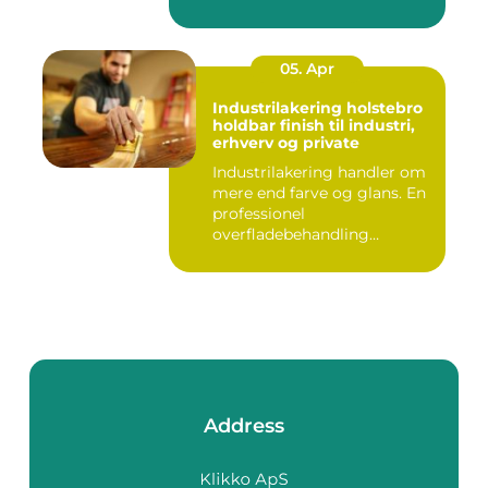
05. Apr
Industrilakering holstebro
holdbar finish til industri,
erhverv og private
Industrilakering handler om
mere end farve og glans. En
professionel
overfladebehandling
beskytter m...
Address