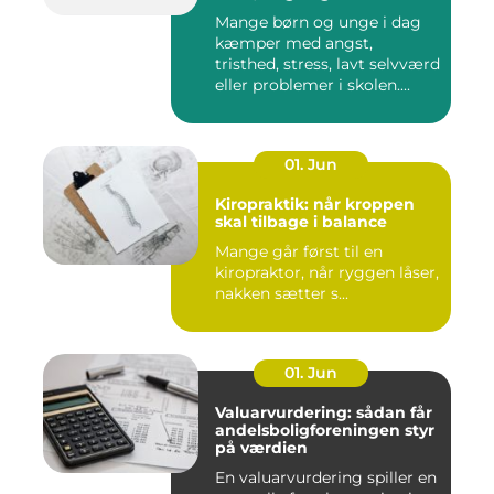
Mange børn og unge i dag
kæmper med angst,
tristhed, stress, lavt selvværd
eller problemer i skolen....
01. Jun
Kiropraktik: når kroppen
skal tilbage i balance
Mange går først til en
kiropraktor, når ryggen låser,
nakken sætter s...
01. Jun
Valuarvurdering: sådan får
andelsboligforeningen styr
på værdien
En valuarvurdering spiller en