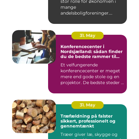
stor rolle for økonomien i
mange
andelsboligforeninger.
Vurderi...
31. May
Konferencecenter i
Nordsjælland: sådan finder
du de bedste rammer til
møder og kurser
Et velfungerende
konferencecenter er meget
mere end gode stole og en
projektor. De bedste steder i
N...
31. May
Træfældning på falster
sikkert, professionelt og
gennemtænkt
Træer giver læ, skygge og