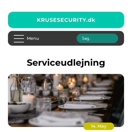
KRUSESECURITY.
dk
Menu
serviceudlejning
14. May