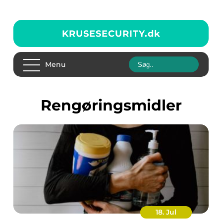
KRUSESECURITY.
dk
Menu
rengøringsmidler
18. Jul