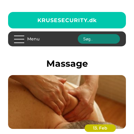
KRUSESECURITY.
dk
Menu
massage
13. Feb