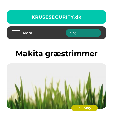
KRUSESECURITY.
dk
Menu
Makita græstrimmer
19. May