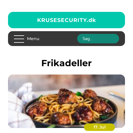
KRUSESECURITY.
dk
Menu
frikadeller
17. Jul