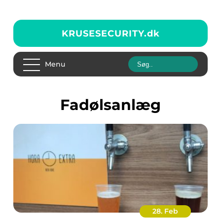
KRUSESECURITY.
dk
Menu
fadølsanlæg
28. Feb