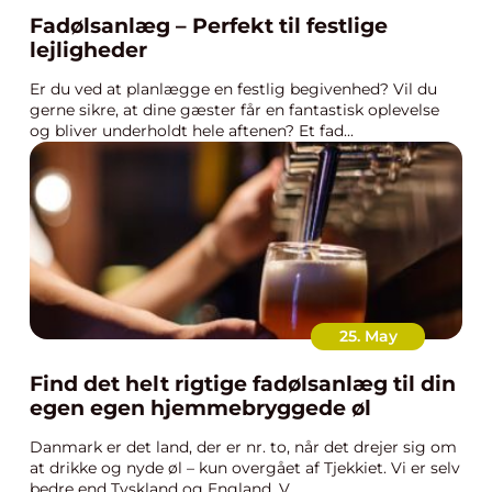
Fadølsanlæg – Perfekt til festlige
lejligheder
Er du ved at planlægge en festlig begivenhed? Vil du
gerne sikre, at dine gæster får en fantastisk oplevelse
og bliver underholdt hele aftenen? Et fad...
25. May
Find det helt rigtige fadølsanlæg til din
egen egen hjemmebryggede øl
Danmark er det land, der er nr. to, når det drejer sig om
at drikke og nyde øl – kun overgået af Tjekkiet. Vi er selv
bedre end Tyskland og England. V...