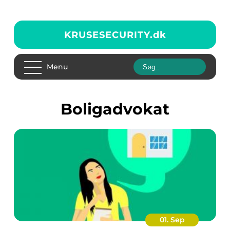
KRUSESECURITY.
dk
Menu
boligadvokat
01. Sep