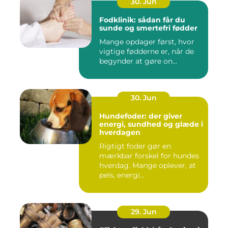
30. Jun
Fodklinik: sådan får du
sunde og smertefri fødder
Mange opdager først, hvor
vigtige fødderne er, når de
begynder at gøre on...
30. Jun
Hundefoder: der giver
energi, sundhed og glæde i
hverdagen
Rigtigt foder gør en
mærkbar forskel for hundes
hverdag. Mange oplever, at
pels, energi...
29. Jun