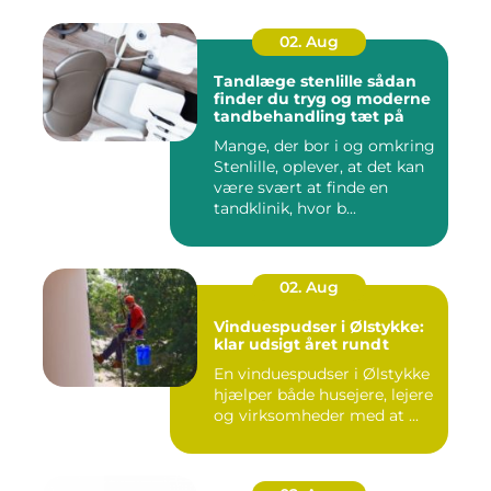
02. Aug
Tandlæge stenlille sådan
finder du tryg og moderne
tandbehandling tæt på
Mange, der bor i og omkring
Stenlille, oplever, at det kan
være svært at finde en
tandklinik, hvor b...
02. Aug
Vinduespudser i Ølstykke:
klar udsigt året rundt
En vinduespudser i Ølstykke
hjælper både husejere, lejere
og virksomheder med at ...