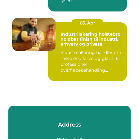
lysere ...
05. Apr
Industrilakering holstebro
holdbar finish til industri,
erhverv og private
Industrilakering handler om
mere end farve og glans. En
professionel
overfladebehandling
beskytter m...
Address