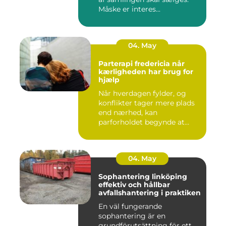
Måske er interes...
04. May
Parterapi fredericia når
kærligheden har brug for
hjælp
Når hverdagen fylder, og
konflikter tager mere plads
end nærhed, kan
parforholdet begynde at
føles t...
04. May
Sophantering linköping
effektiv och hållbar
avfallshantering i praktiken
En väl fungerande
sophantering är en
grundförutsättning för ett