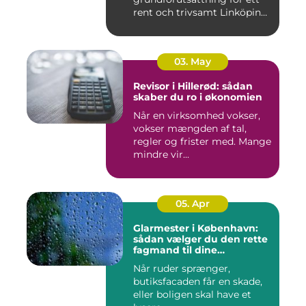
rent och trivsamt Linköping.
När avf...
03. May
Revisor i Hillerød: sådan
skaber du ro i økonomien
Når en virksomhed vokser,
vokser mængden af tal,
regler og frister med. Mange
mindre vir...
05. Apr
Glarmester i København:
sådan vælger du den rette
fagmand til dine
glasløsninger
Når ruder sprænger,
butiksfacaden får en skade,
eller boligen skal have et