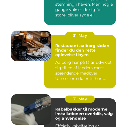
stemning i haven. Men nogle
gange vokser de sig for
store, bliver syge ell...
31. May
Restaurant aalborg sådan
finder du den rette
oplevelse i byen
Aalborg har på få år udviklet
sig til en af landets mest
spændende madbyer.
Uanset om du er til hurt...
31. May
Kabelbakker til moderne
installationer: overblik, valg
og anvendelse
Effektiv kabelføring er