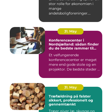
stor rolle for økonomien i
mange
andelsboligforeninger.
Vurderi...
31. May
Konferencecenter i
Nordsjælland: sådan finder
du de bedste rammer til
møder og kurser
Et velfungerende
konferencecenter er meget
mere end gode stole og en
projektor. De bedste steder i
N...
31. May
Træfældning på falster
sikkert, professionelt og
gennemtænkt
Træer giver læ, skygge og