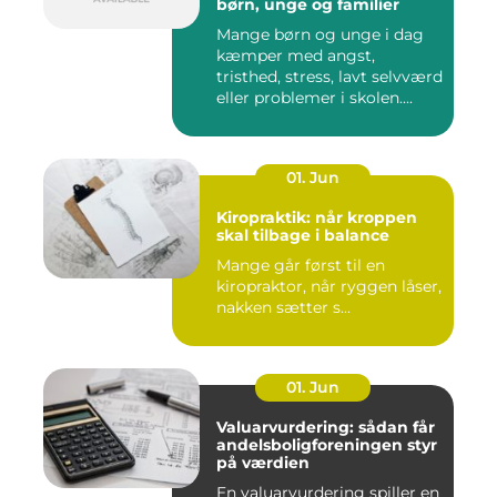
børn, unge og familier
Mange børn og unge i dag
kæmper med angst,
tristhed, stress, lavt selvværd
eller problemer i skolen....
01. Jun
Kiropraktik: når kroppen
skal tilbage i balance
Mange går først til en
kiropraktor, når ryggen låser,
nakken sætter s...
01. Jun
Valuarvurdering: sådan får
andelsboligforeningen styr
på værdien
En valuarvurdering spiller en