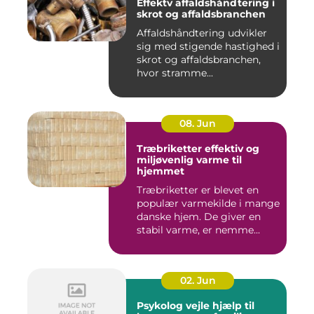
Effektv affaldshåndtering i
skrot og affaldsbranchen
Affaldshåndtering udvikler
sig med stigende hastighed i
skrot og affaldsbranchen,
hvor stramme...
08. Jun
Træbriketter effektiv og
miljøvenlig varme til
hjemmet
Træbriketter er blevet en
populær varmekilde i mange
danske hjem. De giver en
stabil varme, er nemme...
02. Jun
Psykolog vejle hjælp til