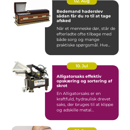
02. Aug
Bedemand haderslev
sådan får du ro til at tage
afsked
Når et menneske dør, står de
efterladte ofte tilbage med
både sorg og mange
praktiske spørgsmål. Hve...
10. Jul
Alligatorsaks effektiv
opskæring og sortering af
skrot
En Alligatorsaks er en
kraftfuld, hydraulisk drevet
saks, der bruges til at klippe
og adskille metal...