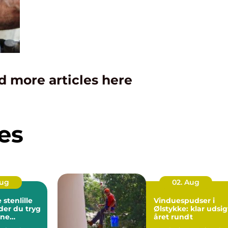
d more articles here
es
Aug
02. Aug
stenlille
Vinduespudser i
der du tryg
Ølstykke: klar udsig
rne
året rundt
ndling tæt