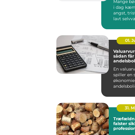
Mange bø
i dag kæ
angst, tris
lavt selvv
problemer i
01. 
Valuarvur
sådan får
andelsbol
en styr p
En valuar
spiller en 
økonomie
andelsbol
. Vurderi...
31. 
Træfældn
falster sikkert,
professio
gennemt