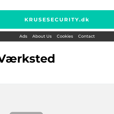
KRUSESECURITY.
dk
Ads
About Us
Cookies
Contact
Værksted