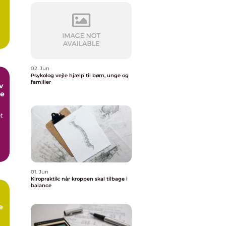
02. Jun
Psykolog vejle hjælp til børn, unge og
familier
me
et
,
01. Jun
Kiropraktik: når kroppen skal tilbage i
balance
e