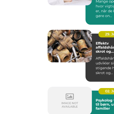
Mange opd
hvor vigt
er, når de
gøre on...
29. 
Effektv
affaldshå
skrot og
affaldsbr
Affaldshå
udvikler 
stigende h
skrot og
affaldsbra
stramme..
02. 
Psykolog vejl
til børn,
familier