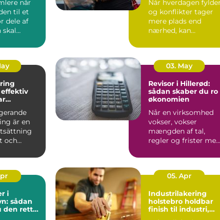
lere når
Når hverdagen fylder
den til et
og konflikter tager
r dele af
mere plads end
 skal
nærhed, kan
åske er
parforholdet begynd
at føles t...
May
03. May
ring
Revisor i Hillerød:
v
sådan skaber du ro 
ar
økonomien
tering i
ngerande
Når en virksomhed
ing är en
vokser, vokser
tsättning
mængden af tal,
nt och
regler og frister med
Linköping.
Mange mindre vir...
Apr
05. Apr
r i
Industrilakering
n: sådan
holstebro holdbar
 den rette
finish til industri,
il dine
erhverv og private