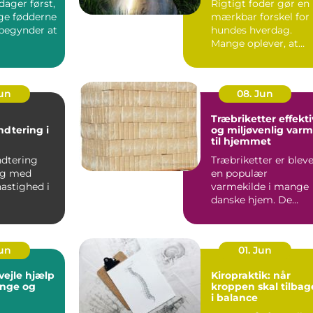
ager først,
Rigtigt foder gør en
ige fødderne
mærkbar forskel for
 begynder at
hundes hverdag.
Mange oplever, at
pels, energi...
Jun
08. Jun
Træbriketter effektiv
ndtering i
og miljøvenlig var
til hjemmet
anchen
ndtering
Træbriketter er blev
sig med
en populær
astighed i
varmekilde i mange
danske hjem. De
nchen, hvor
giver en stabil varme
.
er nemme...
Jun
01. Jun
e hjælp
Kiropraktik: når
 unge og
kroppen skal tilbag
i balance