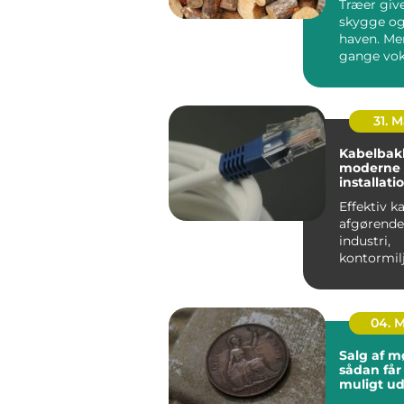
Træer give
skygge og
haven. Me
gange vok
for store, 
ell...
31. 
Kabelbakk
moderne
installati
overblik, 
Effektiv k
anvendel
afgørende
industri,
kontormil
tekniske 
mange kabl
04. 
Salg af m
sådan får
muligt ud
samling