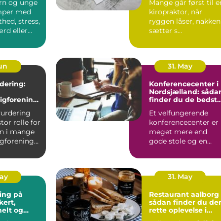
rn og unge
Mange går først til e
mper med
kiropraktor, når
thed, stress,
ryggen låser, nakken
ærd eller
sætter s...
 skolen....
Jun
31. May
dering:
Konferencecenter i
Nordsjælland: såda
igforening
finder du de bedst
å værdien
rammer til møder o
vurdering
Et velfungerende
kurser
stor rolle for
konferencecenter er
n i mange
meget mere end
igforeninger
gode stole og en
projektor. De bedste
steder i N...
May
31. May
ing på
Restaurant aalborg
sådan finder du de
nelt og
rette oplevelse i
ænkt
byen