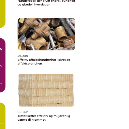
Hundefoder: der giver energi, sundhed
og glæde i hverdagen
29. Jun
Effektv affaldshåndtering i skrot og
affaldsbranchen
n
og
08. Jun
Træbriketter effektiv og miljøvenlig
varme til hjemmet
i