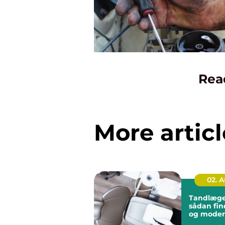
Rea
More articl
02. 
Tandlæge 
sådan fin
og mode
tandbeha