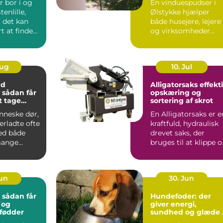
r bor i og
En vinduespudser i
enlille,
Ølstykke hjælper
t det kan
både husejere, lejere
t at finde
og virksomheder
ik, hvor b...
med at ...
Aug
10. Jul
nd
Alligatorsaks effektiv
r
opskæring og
at tage
sortering af skrot
nneske dør,
En Alligatorsaks er e
terladte ofte
kraftfuld, hydraulisk
ed både
drevet saks, der
mange
bruges til at klippe 
 spørgsmål.
adskille metal...
Jun
30. Jun
: sådan får
Hundefoder: der
 og
giver energi,
 fødder
sundhed og glæde 
hverdagen