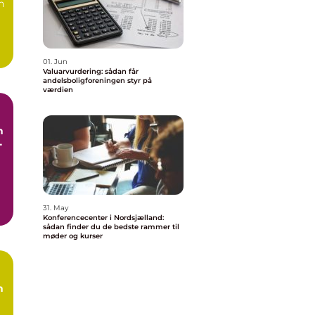
n
01. Jun
Valuarvurdering: sådan får
andelsboligforeningen styr på
værdien
n
e
g
31. May
Konferencecenter i Nordsjælland:
sådan finder du de bedste rammer til
møder og kurser
n