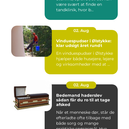
være svært at finde en
tandklinik, hvor b...
02. Aug
Vinduespudser i Ølstykke:
klar udsigt året rundt
En vinduespudser i Ølstykke
hjælper både husejere, lejere
og virksomheder med at ...
02. Aug
Bedemand haderslev
sådan får du ro til at tage
afsked
Når et menneske dør, står de
efterladte ofte tilbage med
både sorg og mange
praktiske spørgsmål. Hve...