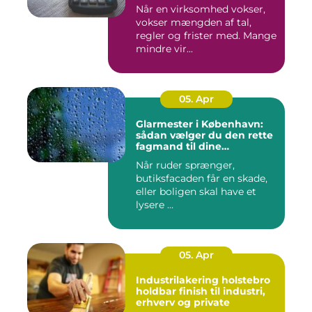
Når en virksomhed vokser,
vokser mængden af tal,
regler og frister med. Mange
mindre vir...
05. Apr
Glarmester i København:
sådan vælger du den rette
fagmand til dine
glasløsninger
Når ruder sprænger,
butiksfacaden får en skade,
eller boligen skal have et
lysere ...
05. Apr
Industrilakering holstebro
holdbar finish til industri,
erhverv og private