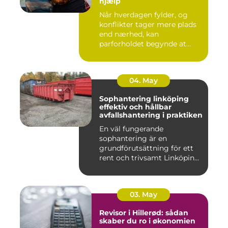
hjælp
Når hverdagen fylder, og
konflikter tager mere plads
end nærhed, kan
parforholdet begynde at
føles t...
04. May
Sophantering linköping
effektiv och hållbar
avfallshantering i praktiken
En väl fungerande
sophantering är en
grundförutsättning för ett
rent och trivsamt Linköping.
När avf...
03. May
Revisor i Hillerød: sådan
skaber du ro i økonomien