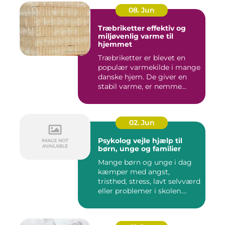
08. Jun
Træbriketter effektiv og
miljøvenlig varme til
hjemmet
Træbriketter er blevet en
populær varmekilde i mange
danske hjem. De giver en
stabil varme, er nemme...
02. Jun
Psykolog vejle hjælp til
børn, unge og familier
Mange børn og unge i dag
kæmper med angst,
tristhed, stress, lavt selvværd
eller problemer i skolen....