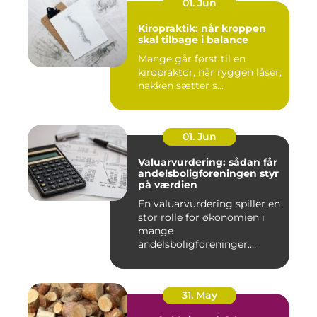
01. Jun
Kiropraktik: når kroppen
skal tilbage i balance
Mange går først til en
kiropraktor, når ryggen låser,
nakken sætter s...
01. Jun
Valuarvurdering: sådan får
andelsboligforeningen styr
på værdien
En valuarvurdering spiller en
stor rolle for økonomien i
mange
andelsboligforeninger.
Vurderi...
31. May