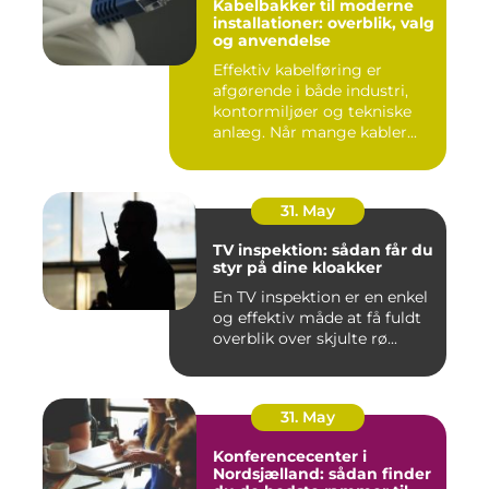
Kabelbakker til moderne
installationer: overblik, valg
og anvendelse
Effektiv kabelføring er
afgørende i både industri,
kontormiljøer og tekniske
anlæg. Når mange kabler...
31. May
TV inspektion: sådan får du
styr på dine kloakker
En TV inspektion er en enkel
og effektiv måde at få fuldt
overblik over skjulte rø...
31. May
Konferencecenter i
Nordsjælland: sådan finder