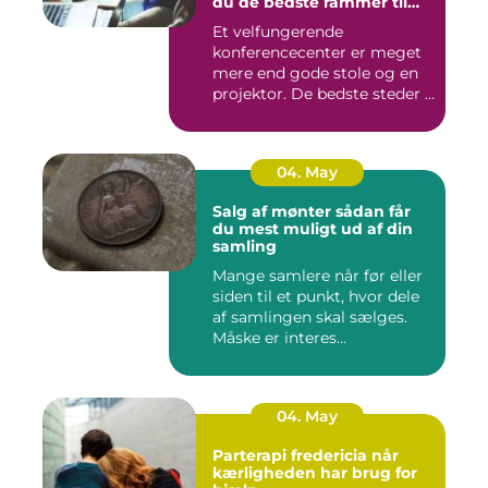
du de bedste rammer til
møder og kurser
Et velfungerende
konferencecenter er meget
mere end gode stole og en
projektor. De bedste steder i
N...
04. May
Salg af mønter sådan får
du mest muligt ud af din
samling
Mange samlere når før eller
siden til et punkt, hvor dele
af samlingen skal sælges.
Måske er interes...
04. May
Parterapi fredericia når
kærligheden har brug for