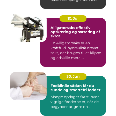
10. Jul
Alligatorsaks effektiv
opskæring og sortering af
skrot
En Alligatorsaks er en
kraftfuld, hydraulisk drevet
saks, der bruges til at klippe
og adskille metal...
30. Jun
Fodklinik: sådan får du
sunde og smertefri fødder
Mange opdager først, hvor
vigtige fødderne er, når de
begynder at gøre on...