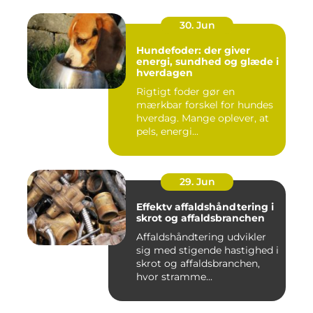
30. Jun
Hundefoder: der giver
energi, sundhed og glæde i
hverdagen
Rigtigt foder gør en
mærkbar forskel for hundes
hverdag. Mange oplever, at
pels, energi...
29. Jun
Effektv affaldshåndtering i
skrot og affaldsbranchen
Affaldshåndtering udvikler
sig med stigende hastighed i
skrot og affaldsbranchen,
hvor stramme...