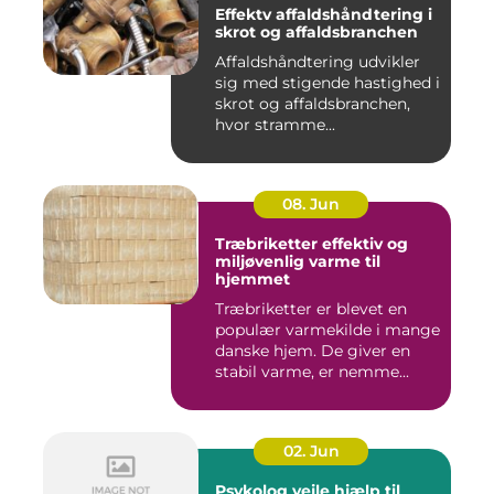
Effektv affaldshåndtering i
skrot og affaldsbranchen
Affaldshåndtering udvikler
sig med stigende hastighed i
skrot og affaldsbranchen,
hvor stramme...
08. Jun
Træbriketter effektiv og
miljøvenlig varme til
hjemmet
Træbriketter er blevet en
populær varmekilde i mange
danske hjem. De giver en
stabil varme, er nemme...
02. Jun
Psykolog vejle hjælp til