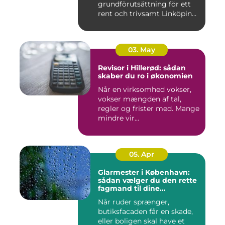
grundförutsättning för ett
rent och trivsamt Linköping.
När avf...
03. May
Revisor i Hillerød: sådan
skaber du ro i økonomien
Når en virksomhed vokser,
vokser mængden af tal,
regler og frister med. Mange
mindre vir...
05. Apr
Glarmester i København:
sådan vælger du den rette
fagmand til dine
glasløsninger
Når ruder sprænger,
butiksfacaden får en skade,
eller boligen skal have et