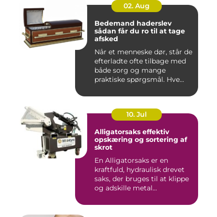
02. Aug
Bedemand haderslev
sådan får du ro til at tage
afsked
Når et menneske dør, står de
efterladte ofte tilbage med
både sorg og mange
praktiske spørgsmål. Hve...
10. Jul
Alligatorsaks effektiv
opskæring og sortering af
skrot
En Alligatorsaks er en
kraftfuld, hydraulisk drevet
saks, der bruges til at klippe
og adskille metal...