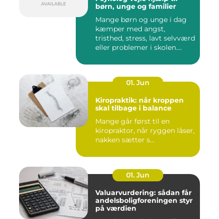
børn, unge og familier
Mange børn og unge i dag
kæmper med angst,
tristhed, stress, lavt selvværd
eller problemer i skolen....
01. Jun
Kiropraktik: når kroppen
skal tilbage i balance
Mange går først til en
kiropraktor, når ryggen låser,
nakken sætter s...
01. Jun
Valuarvurdering: sådan får
andelsboligforeningen styr
på værdien