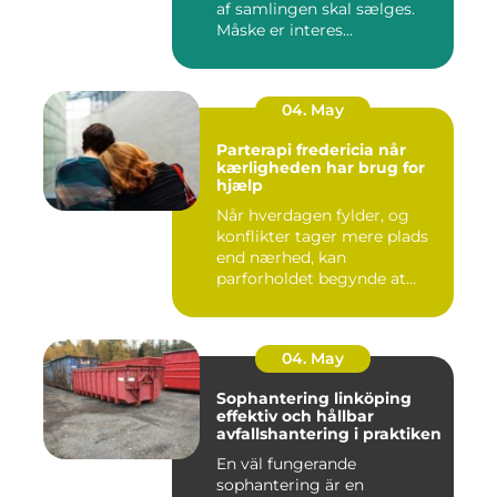
af samlingen skal sælges.
Måske er interes...
04. May
Parterapi fredericia når
kærligheden har brug for
hjælp
Når hverdagen fylder, og
konflikter tager mere plads
end nærhed, kan
parforholdet begynde at
føles t...
04. May
Sophantering linköping
effektiv och hållbar
avfallshantering i praktiken
En väl fungerande
sophantering är en