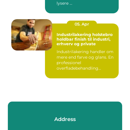
lysere ...
05. Apr
Industrilakering holstebro
holdbar finish til industri,
erhverv og private
Industrilakering handler om
mere end farve og glans. En
professionel
overfladebehandling
beskytter m...
Address