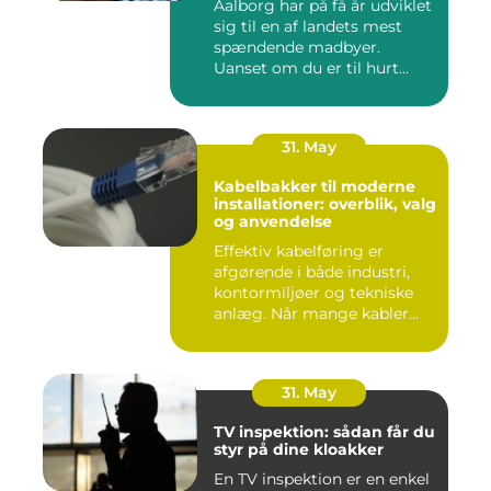
Aalborg har på få år udviklet
sig til en af landets mest
spændende madbyer.
Uanset om du er til hurt...
31. May
Kabelbakker til moderne
installationer: overblik, valg
og anvendelse
Effektiv kabelføring er
afgørende i både industri,
kontormiljøer og tekniske
anlæg. Når mange kabler...
31. May
TV inspektion: sådan får du
styr på dine kloakker
En TV inspektion er en enkel