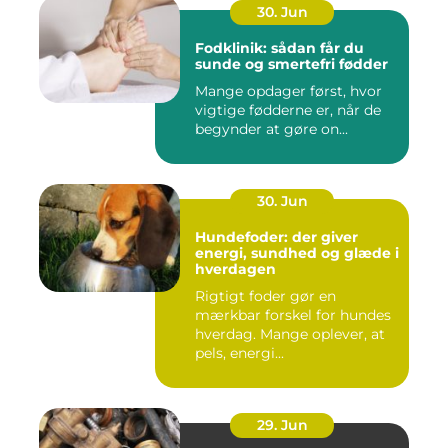
30. Jun
Fodklinik: sådan får du
sunde og smertefri fødder
Mange opdager først, hvor
vigtige fødderne er, når de
begynder at gøre on...
30. Jun
Hundefoder: der giver
energi, sundhed og glæde i
hverdagen
Rigtigt foder gør en
mærkbar forskel for hundes
hverdag. Mange oplever, at
pels, energi...
29. Jun