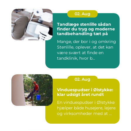
02. Aug
Tandlæge stenlille sådan
finder du tryg og moderne
tandbehandling tæt på
Mange, der bor i og omkring
Stenlille, oplever, at det kan
være svært at finde en
tandklinik, hvor b...
02. Aug
Vinduespudser i Ølstykke:
klar udsigt året rundt
En vinduespudser i Ølstykke
hjælper både husejere, lejere
og virksomheder med at ...