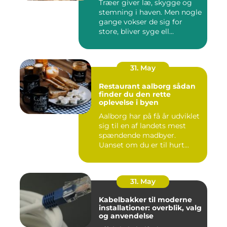
Træer giver læ, skygge og
stemning i haven. Men nogle
gange vokser de sig for
store, bliver syge ell...
31. May
Restaurant aalborg sådan
finder du den rette
oplevelse i byen
Aalborg har på få år udviklet
sig til en af landets mest
spændende madbyer.
Uanset om du er til hurt...
31. May
Kabelbakker til moderne
installationer: overblik, valg
og anvendelse