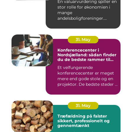
En valuarvurdering spiller en
stor rolle for økonomien i
mange
andelsboligforeninger.
Vurderi...
31. May
Konferencecenter i
Nordsjælland: sådan finder
du de bedste rammer til
møder og kurser
Et velfungerende
konferencecenter er meget
mere end gode stole og en
projektor. De bedste steder i
N...
31. May
Træfældning på falster
sikkert, professionelt og
gennemtænkt