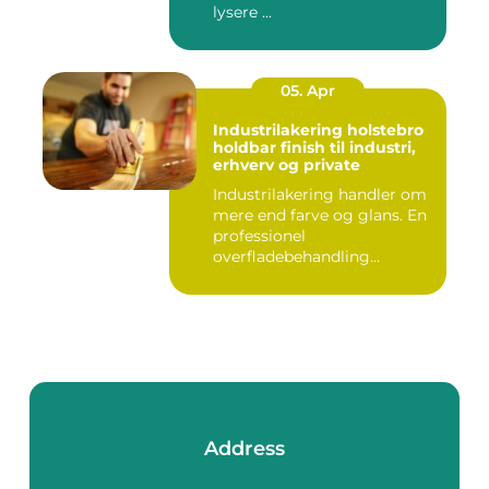
lysere ...
05. Apr
Industrilakering holstebro
holdbar finish til industri,
erhverv og private
Industrilakering handler om
mere end farve og glans. En
professionel
overfladebehandling
beskytter m...
Address