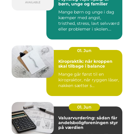
børn, unge og familier
Mange børn og unge i dag
kæmper med angst,
tristhed, stress, lavt selvværd
eller problemer i skolen....
01. Jun
Kiropraktik: når kroppen
skal tilbage i balance
Mange går først til en
kiropraktor, når ryggen låser,
nakken sætter s...
01. Jun
Valuarvurdering: sådan får
andelsboligforeningen styr
på værdien