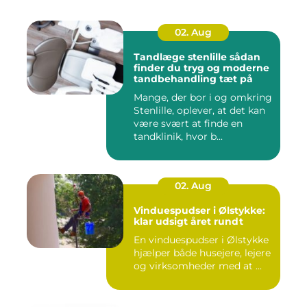
02. Aug
Tandlæge stenlille sådan
finder du tryg og moderne
tandbehandling tæt på
Mange, der bor i og omkring
Stenlille, oplever, at det kan
være svært at finde en
tandklinik, hvor b...
02. Aug
Vinduespudser i Ølstykke:
klar udsigt året rundt
En vinduespudser i Ølstykke
hjælper både husejere, lejere
og virksomheder med at ...