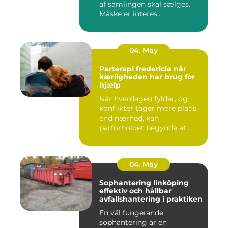
af samlingen skal sælges.
Måske er interes...
04. May
Parterapi fredericia når
kærligheden har brug for
hjælp
Når hverdagen fylder, og
konflikter tager mere plads
end nærhed, kan
parforholdet begynde at
føles t...
04. May
Sophantering linköping
effektiv och hållbar
avfallshantering i praktiken
En väl fungerande
sophantering är en