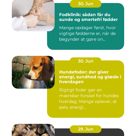
30. Jun
Fodklinik: sådan får du
sunde og smertefri fødder
Mange opdager først, hvor
vigtige fødderne er, når de
begynder at gøre on...
30. Jun
Hundefoder: der giver
energi, sundhed og glæde i
hverdagen
Rigtigt foder gør en
mærkbar forskel for hundes
hverdag. Mange oplever, at
pels, energi...
29. Jun