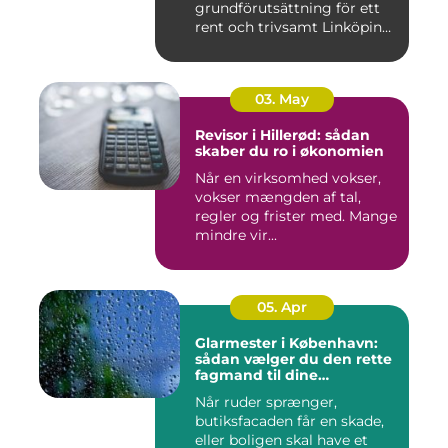
grundförutsättning för ett
rent och trivsamt Linköping.
När avf...
03. May
Revisor i Hillerød: sådan
skaber du ro i økonomien
Når en virksomhed vokser,
vokser mængden af tal,
regler og frister med. Mange
mindre vir...
05. Apr
Glarmester i København:
sådan vælger du den rette
fagmand til dine
glasløsninger
Når ruder sprænger,
butiksfacaden får en skade,
eller boligen skal have et