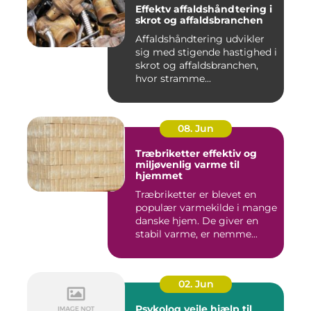
Effektv affaldshåndtering i
skrot og affaldsbranchen
Affaldshåndtering udvikler
sig med stigende hastighed i
skrot og affaldsbranchen,
hvor stramme...
08. Jun
Træbriketter effektiv og
miljøvenlig varme til
hjemmet
Træbriketter er blevet en
populær varmekilde i mange
danske hjem. De giver en
stabil varme, er nemme...
02. Jun
Psykolog vejle hjælp til