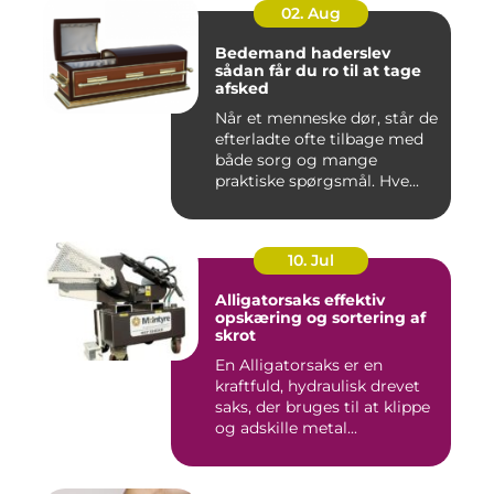
02. Aug
Bedemand haderslev
sådan får du ro til at tage
afsked
Når et menneske dør, står de
efterladte ofte tilbage med
både sorg og mange
praktiske spørgsmål. Hve...
10. Jul
Alligatorsaks effektiv
opskæring og sortering af
skrot
En Alligatorsaks er en
kraftfuld, hydraulisk drevet
saks, der bruges til at klippe
og adskille metal...