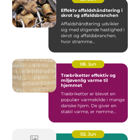
Effektv affaldshåndtering i
skrot og affaldsbranchen
Affaldshåndtering udvikler
sig med stigende hastighed i
skrot og affaldsbranchen,
hvor stramme...
08. Jun
Træbriketter effektiv og
miljøvenlig varme til
hjemmet
Træbriketter er blevet en
populær varmekilde i mange
danske hjem. De giver en
stabil varme, er nemme...
02. Jun