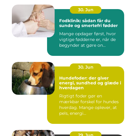
30. Jun
Fodklinik: sådan får du
sunde og smertefri fødder
Mange opdager først, hvor
vigtige fødderne er, når de
begynder at gøre on...
30. Jun
Hundefoder: der giver
energi, sundhed og glæde i
hverdagen
Rigtigt foder gør en
mærkbar forskel for hundes
hverdag. Mange oplever, at
pels, energi...
29. Jun