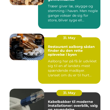
Træer giver læ, skygge og
stemning i haven. Men nogle
gange vokser de sig for
store, bliver syge ell...
31. May
Restaurant aalborg sådan
finder du den rette
oplevelse i byen
Aalborg har på få år udviklet
sig til en af landets mest
spændende madbyer.
Uanset om du er til hurt...
31. May
Kabelbakker til moderne
installationer: overblik, valg
og anvendelse