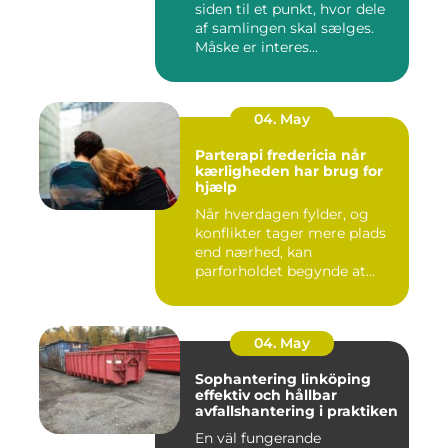
siden til et punkt, hvor dele
af samlingen skal sælges.
Måske er interes...
04. May
Parterapi fredericia når
kærligheden har brug for
hjælp
Når hverdagen fylder, og
konflikter tager mere plads
end nærhed, kan
parforholdet begynde at
føles t...
04. May
Sophantering linköping
effektiv och hållbar
avfallshantering i praktiken
En väl fungerande