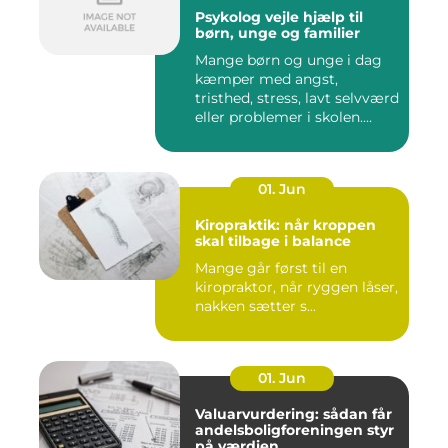
Psykolog vejle hjælp til
børn, unge og familier
Mange børn og unge i dag
kæmper med angst,
tristhed, stress, lavt selvværd
eller problemer i skolen....
01. Jun
Kiropraktik: når kroppen
skal tilbage i balance
Mange går først til en
kiropraktor, når ryggen låser,
nakken sætter s...
01. Jun
Valuarvurdering: sådan får
andelsboligforeningen styr
på værdien