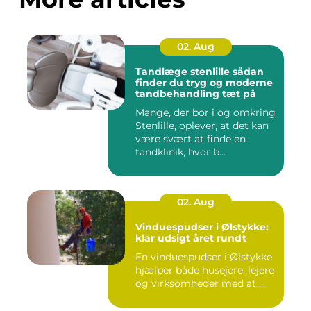
02. Aug
Tandlæge stenlille sådan
finder du tryg og moderne
tandbehandling tæt på
Mange, der bor i og omkring
Stenlille, oplever, at det kan
være svært at finde en
tandklinik, hvor b...
02. Aug
Vinduespudser i Ølstykke:
klar udsigt året rundt
En vinduespudser i Ølstykke
hjælper både husejere, lejere
og virksomheder med at ...