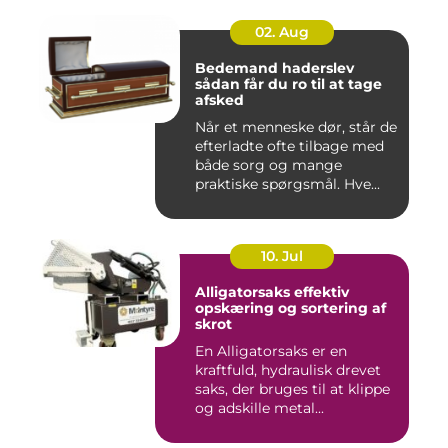
02. Aug
Bedemand haderslev
sådan får du ro til at tage
afsked
Når et menneske dør, står de
efterladte ofte tilbage med
både sorg og mange
praktiske spørgsmål. Hve...
10. Jul
Alligatorsaks effektiv
opskæring og sortering af
skrot
En Alligatorsaks er en
kraftfuld, hydraulisk drevet
saks, der bruges til at klippe
og adskille metal...