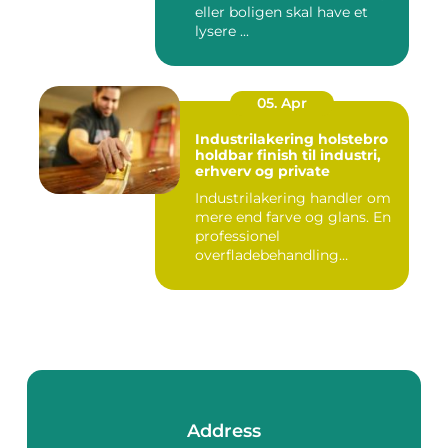
eller boligen skal have et
lysere ...
05. Apr
Industrilakering holstebro
holdbar finish til industri,
erhverv og private
Industrilakering handler om
mere end farve og glans. En
professionel
overfladebehandling
beskytter m...
Address