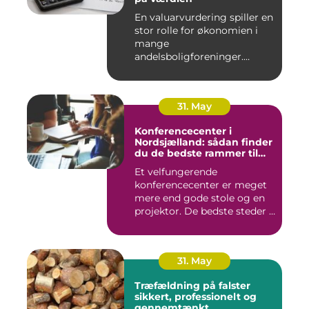
En valuarvurdering spiller en
stor rolle for økonomien i
mange
andelsboligforeninger.
Vurderi...
31. May
Konferencecenter i
Nordsjælland: sådan finder
du de bedste rammer til
møder og kurser
Et velfungerende
konferencecenter er meget
mere end gode stole og en
projektor. De bedste steder i
N...
31. May
Træfældning på falster
sikkert, professionelt og
gennemtænkt