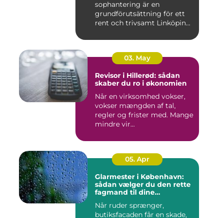
sophantering är en
grundförutsättning för ett
rent och trivsamt Linköping.
När avf...
03. May
Revisor i Hillerød: sådan
skaber du ro i økonomien
Når en virksomhed vokser,
vokser mængden af tal,
regler og frister med. Mange
mindre vir...
05. Apr
Glarmester i København:
sådan vælger du den rette
fagmand til dine
glasløsninger
Når ruder sprænger,
butiksfacaden får en skade,