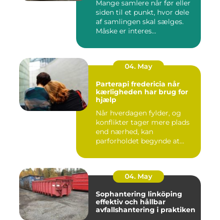
Mange samlere når før eller
siden til et punkt, hvor dele
af samlingen skal sælges.
Måske er interes...
04. May
Parterapi fredericia når
kærligheden har brug for
hjælp
Når hverdagen fylder, og
konflikter tager mere plads
end nærhed, kan
parforholdet begynde at
føles t...
04. May
Sophantering linköping
effektiv och hållbar
avfallshantering i praktiken