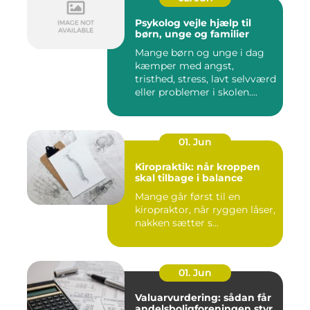
Psykolog vejle hjælp til
børn, unge og familier
Mange børn og unge i dag
kæmper med angst,
tristhed, stress, lavt selvværd
eller problemer i skolen....
01. Jun
Kiropraktik: når kroppen
skal tilbage i balance
Mange går først til en
kiropraktor, når ryggen låser,
nakken sætter s...
01. Jun
Valuarvurdering: sådan får
andelsboligforeningen styr