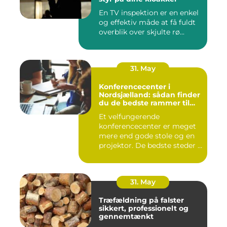
En TV inspektion er en enkel
og effektiv måde at få fuldt
overblik over skjulte rø...
31. May
Konferencecenter i
Nordsjælland: sådan finder
du de bedste rammer til
møder og kurser
Et velfungerende
konferencecenter er meget
mere end gode stole og en
projektor. De bedste steder i
N...
31. May
Træfældning på falster
sikkert, professionelt og
gennemtænkt