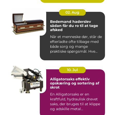
02. Aug
Bedemand haderslev
sådan får du ro til at tage
afsked
Når et menneske dør, står de
efterladte ofte tilbage med
både sorg og mange
praktiske spørgsmål. Hve...
10. Jul
Alligatorsaks effektiv
opskæring og sortering af
skrot
En Alligatorsaks er en
kraftfuld, hydraulisk drevet
saks, der bruges til at klippe
og adskille metal...