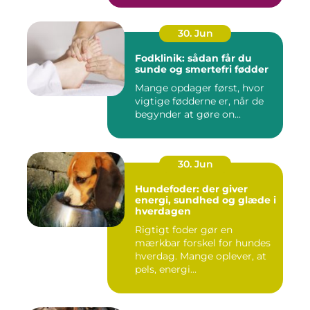
30. Jun
Fodklinik: sådan får du
sunde og smertefri fødder
Mange opdager først, hvor
vigtige fødderne er, når de
begynder at gøre on...
30. Jun
Hundefoder: der giver
energi, sundhed og glæde i
hverdagen
Rigtigt foder gør en
mærkbar forskel for hundes
hverdag. Mange oplever, at
pels, energi...