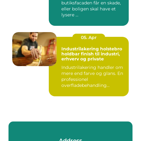
butiksfacaden får en skade,
eller boligen skal have et
lysere ...
05. Apr
Industrilakering holstebro
holdbar finish til industri,
erhverv og private
Industrilakering handler om
mere end farve og glans. En
professionel
overfladebehandling
beskytter m...
Address