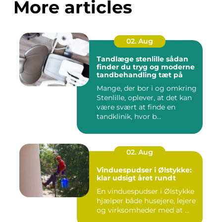
More articles
02. Aug
Tandlæge stenlille sådan
finder du tryg og moderne
tandbehandling tæt på
Mange, der bor i og omkring
Stenlille, oplever, at det kan
være svært at finde en
tandklinik, hvor b...
02. Aug
Vinduespudser i Ølstykke:
klar udsigt året rundt
En vinduespudser i Ølstykke
hjælper både husejere, lejere
og virksomheder med at ...