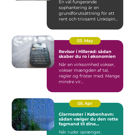
En väl fungerande
sophantering är en
grundförutsättning för ett
rent och trivsamt Linköping.
När avf...
03. May
Revisor i Hillerød: sådan
skaber du ro i økonomien
Når en virksomhed vokser,
vokser mængden af tal,
regler og frister med. Mange
mindre vir...
05. Apr
Glarmester i København:
sådan vælger du den rette
fagmand til dine
glasløsninger
Når ruder sprænger,