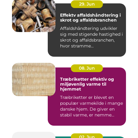
29. Jun
Effektv affaldshåndtering i
skrot og affaldsbranchen
Affaldshåndtering udvikler
sig med stigende hastighed i
skrot og affaldsbranchen,
hvor stramme...
08. Jun
Træbriketter effektiv og
miljøvenlig varme til
hjemmet
Træbriketter er blevet en
populær varmekilde i mange
danske hjem. De giver en
stabil varme, er nemme...
02. Jun