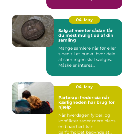
04. May
Salg af mønter sådan får
du mest muligt ud af din
samling
Mange samlere når før eller
siden til et punkt, hvor dele
af samlingen skal sælges.
Måske er interes...
04. May
Parterapi fredericia når
kærligheden har brug for
hjælp
Når hverdagen fylder, og
konflikter tager mere plads
end nærhed, kan
parforholdet begynde at