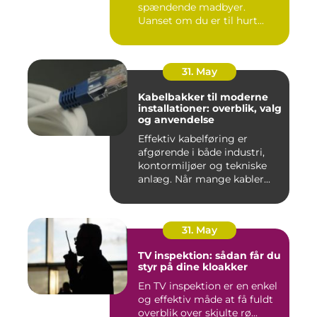
spændende madbyer.
Uanset om du er til hurt...
31. May
Kabelbakker til moderne
installationer: overblik, valg
og anvendelse
Effektiv kabelføring er
afgørende i både industri,
kontormiljøer og tekniske
anlæg. Når mange kabler...
31. May
TV inspektion: sådan får du
styr på dine kloakker
En TV inspektion er en enkel
og effektiv måde at få fuldt
overblik over skjulte rø...