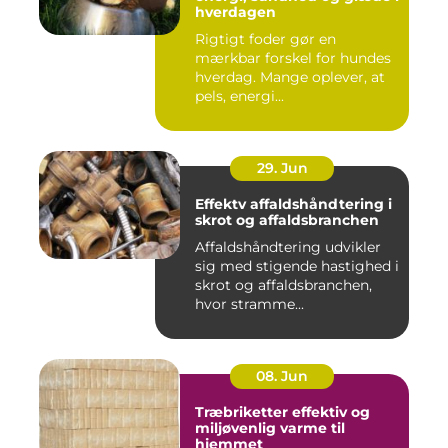
hverdagen
Rigtigt foder gør en
mærkbar forskel for hundes
hverdag. Mange oplever, at
pels, energi...
29. Jun
Effektv affaldshåndtering i
skrot og affaldsbranchen
Affaldshåndtering udvikler
sig med stigende hastighed i
skrot og affaldsbranchen,
hvor stramme...
08. Jun
Træbriketter effektiv og
miljøvenlig varme til
hjemmet