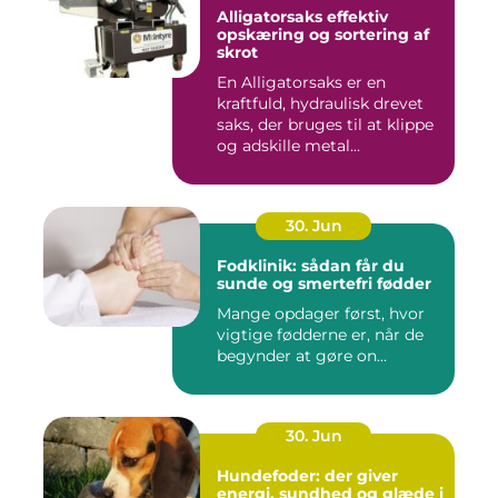
Alligatorsaks effektiv
opskæring og sortering af
skrot
En Alligatorsaks er en
kraftfuld, hydraulisk drevet
saks, der bruges til at klippe
og adskille metal...
30. Jun
Fodklinik: sådan får du
sunde og smertefri fødder
Mange opdager først, hvor
vigtige fødderne er, når de
begynder at gøre on...
30. Jun
Hundefoder: der giver
energi, sundhed og glæde i