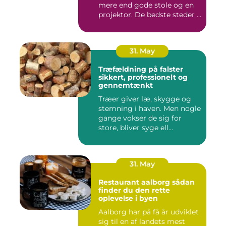
mere end gode stole og en
projektor. De bedste steder i
N...
31. May
Træfældning på falster
sikkert, professionelt og
gennemtænkt
Træer giver læ, skygge og
stemning i haven. Men nogle
gange vokser de sig for
store, bliver syge ell...
31. May
Restaurant aalborg sådan
finder du den rette
oplevelse i byen
Aalborg har på få år udviklet
sig til en af landets mest