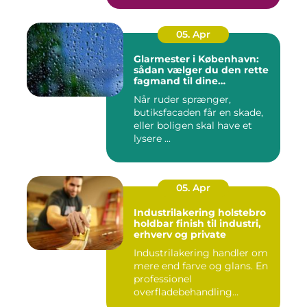
05. Apr
Glarmester i København:
sådan vælger du den rette
fagmand til dine
glasløsninger
Når ruder sprænger,
butiksfacaden får en skade,
eller boligen skal have et
lysere ...
05. Apr
Industrilakering holstebro
holdbar finish til industri,
erhverv og private
Industrilakering handler om
mere end farve og glans. En
professionel
overfladebehandling
beskytter m...