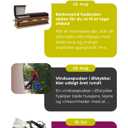
02. Aug
Bedemand haderslev
sådan får du ro til at tage
afsked
Når et menneske dør, står de
efterladte ofte tilbage med
både sorg og mange
praktiske spørgsmål. Hve...
02. Aug
Vinduespudser i Ølstykke:
klar udsigt året rundt
En vinduespudser i Ølstykke
hjælper både husejere, lejere
og virksomheder med at ...
10. Jul