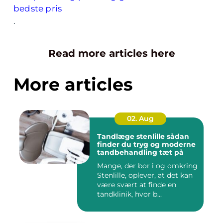
bedste pris
.
Read more articles here
More articles
02. Aug
Tandlæge stenlille sådan
finder du tryg og moderne
tandbehandling tæt på
Mange, der bor i og omkring
Stenlille, oplever, at det kan
være svært at finde en
tandklinik, hvor b...