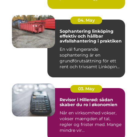
føles t...
04. May
Sophantering linköping
effektiv och hållbar
avfallshantering i praktiken
En väl fungerande
sophantering är en
grundförutsättning för ett
rent och trivsamt Linköping.
När avf...
03. May
Revisor i Hillerød: sådan
skaber du ro i økonomien
Når en virksomhed vokser,
vokser mængden af tal,
regler og frister med. Mange
mindre vir...