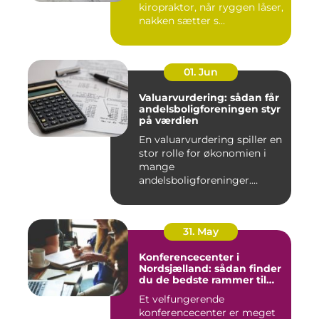
kiropraktor, når ryggen låser,
nakken sætter s...
01. Jun
Valuarvurdering: sådan får
andelsboligforeningen styr
på værdien
En valuarvurdering spiller en
stor rolle for økonomien i
mange
andelsboligforeninger.
Vurderi...
31. May
Konferencecenter i
Nordsjælland: sådan finder
du de bedste rammer til
møder og kurser
Et velfungerende
konferencecenter er meget