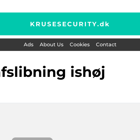
KRUSESECURITY.
dk
Ads
About Us
Cookies
Contact
afslibning ishøj