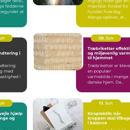
ager først,
Rigtigt foder gør en
ige fødderne
mærkbar forskel for
 begynder at
hundes hverdag.
Mange oplever, at
pels, energi...
Jun
08. Jun
Træbriketter effektiv
ndtering i
og miljøvenlig var
til hjemmet
anchen
ndtering
Træbriketter er blev
sig med
en populær
astighed i
varmekilde i mange
danske hjem. De
nchen, hvor
giver en stabil varme
.
er nemme...
Jun
01. Jun
e hjælp
Kiropraktik: når
 unge og
kroppen skal tilbag
i balance