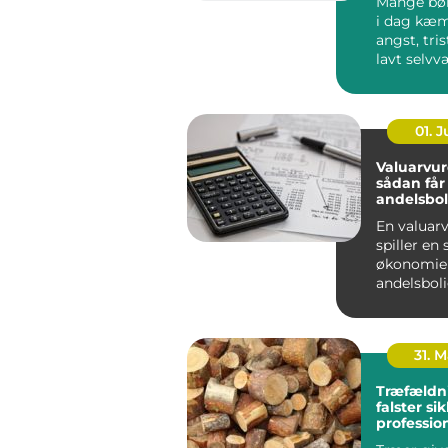
Mange bø
i dag kæ
angst, tris
lavt selvv
problemer i
01. 
Valuarvur
sådan får
andelsbol
en styr p
En valuar
spiller en 
økonomie
andelsbol
. Vurderi...
31. 
Træfældn
falster sikkert,
professio
gennemt