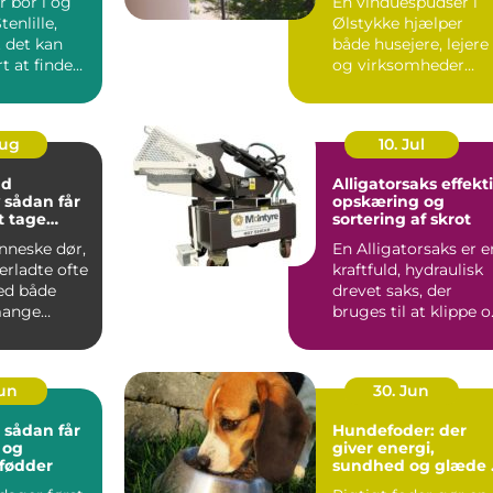
r bor i og
En vinduespudser i
enlille,
Ølstykke hjælper
t det kan
både husejere, lejere
t at finde
og virksomheder
ik, hvor b...
med at ...
Aug
10. Jul
nd
Alligatorsaks effektiv
r
opskæring og
at tage
sortering af skrot
nneske dør,
En Alligatorsaks er e
terladte ofte
kraftfuld, hydraulisk
ed både
drevet saks, der
mange
bruges til at klippe 
 spørgsmål.
adskille metal...
Jun
30. Jun
: sådan får
Hundefoder: der
 og
giver energi,
 fødder
sundhed og glæde 
hverdagen