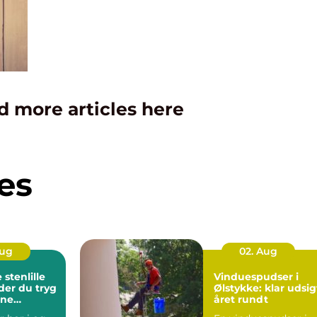
d more articles here
es
Aug
02. Aug
stenlille
Vinduespudser i
der du tryg
Ølstykke: klar udsig
rne
året rundt
ndling tæt