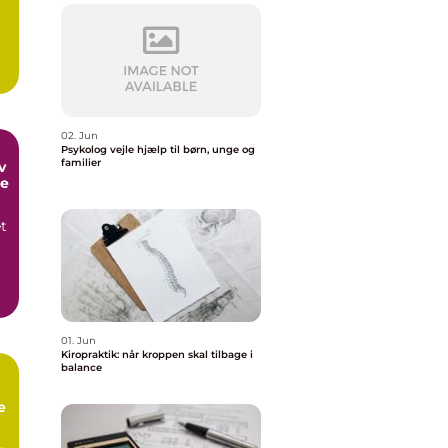
02. Jun
Psykolog vejle hjælp til børn, unge og
familier
me
et
,
01. Jun
Kiropraktik: når kroppen skal tilbage i
balance
e