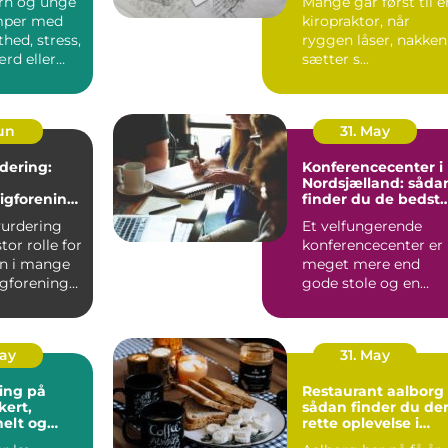
rn og unge
Mange går først til e
mper med
kiropraktor, når
thed, stress,
ryggen låser, nakken
ærd eller
sætter s...
 skolen....
Jun
31. May
dering:
Konferencecenter i
Nordsjælland: såda
igforening
finder du de bedst
å værdien
rammer til møder o
vurdering
Et velfungerende
kurser
stor rolle for
konferencecenter er
n i mange
meget mere end
igforeninger
gode stole og en
projektor. De bedste
steder i N...
May
31. May
ing på
Restaurant aalborg
sådan finder du de
nelt og
rette oplevelse i
ænkt
byen