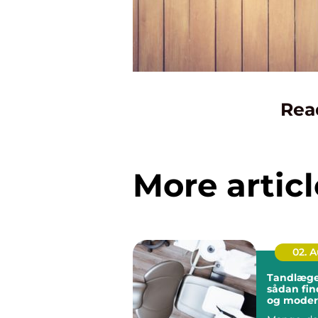
Rea
More articl
02. 
Tandlæge 
sådan fin
og mode
tandbeha