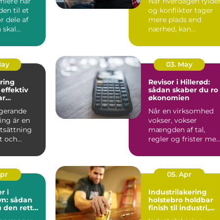
lere når
Når hverdagen fylder
den til et
og konflikter tager
r dele af
mere plads end
 skal
nærhed, kan
åske er
parforholdet begynd
at føles t...
May
03. May
ring
Revisor i Hillerød:
v
sådan skaber du ro 
ar
økonomien
tering i
ngerande
Når en virksomhed
ing är en
vokser, vokser
tsättning
mængden af tal,
nt och
regler og frister med
Linköping.
Mange mindre vir...
Apr
05. Apr
r i
Industrilakering
n: sådan
holstebro holdbar
 den rette
finish til industri,
il dine
erhverv og private