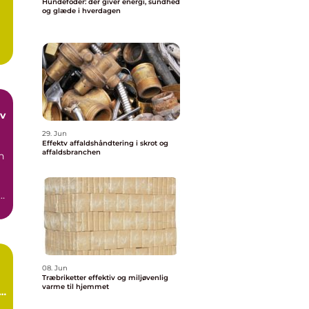
Hundefoder: der giver energi, sundhed
og glæde i hverdagen
29. Jun
Effektv affaldshåndtering i skrot og
affaldsbranchen
n
og
08. Jun
Træbriketter effektiv og miljøvenlig
varme til hjemmet
i