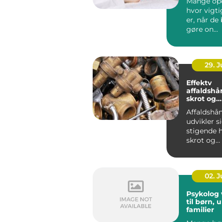
Mange opd
hvor vigt
er, når de
gøre on...
29. 
Effektv
affaldshå
skrot og
affaldsbr
Affaldshå
udvikler 
stigende h
skrot og
affaldsbra
stramme..
02. 
Psykolog vejl
til børn,
familier