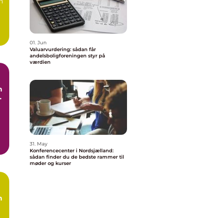
n
01. Jun
Valuarvurdering: sådan får
andelsboligforeningen styr på
værdien
n
e
g
31. May
Konferencecenter i Nordsjælland:
sådan finder du de bedste rammer til
møder og kurser
n