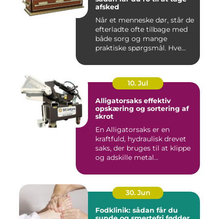
afsked
Når et menneske dør, står de
efterladte ofte tilbage med
både sorg og mange
praktiske spørgsmål. Hve...
10. Jul
Alligatorsaks effektiv
opskæring og sortering af
skrot
En Alligatorsaks er en
kraftfuld, hydraulisk drevet
saks, der bruges til at klippe
og adskille metal...
30. Jun
Fodklinik: sådan får du
sunde og smertefri fødder