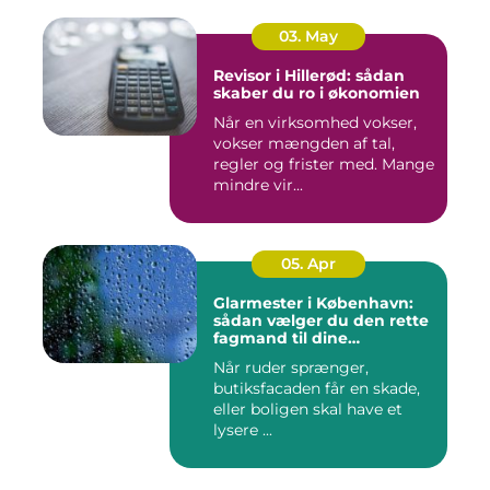
03. May
Revisor i Hillerød: sådan
skaber du ro i økonomien
Når en virksomhed vokser,
vokser mængden af tal,
regler og frister med. Mange
mindre vir...
05. Apr
Glarmester i København:
sådan vælger du den rette
fagmand til dine
glasløsninger
Når ruder sprænger,
butiksfacaden får en skade,
eller boligen skal have et
lysere ...