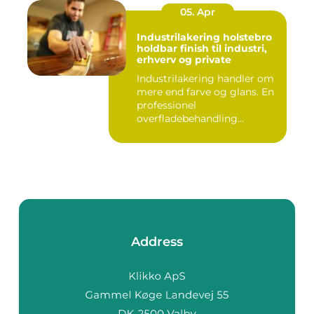
05. Apr
Industrilakering holstebro
holdbar finish til industri,
erhverv og private
Industrilakering handler om
mere end farve og glans. En
professionel
overfladebehandling
beskytter m...
Address