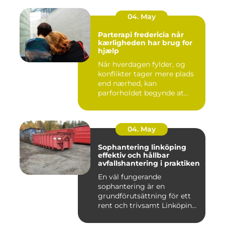
04. May
Parterapi fredericia når
kærligheden har brug for
hjælp
Når hverdagen fylder, og
konflikter tager mere plads
end nærhed, kan
parforholdet begynde at
føles t...
04. May
Sophantering linköping
effektiv och hållbar
avfallshantering i praktiken
En väl fungerande
sophantering är en
grundförutsättning för ett
rent och trivsamt Linköping.
När avf...