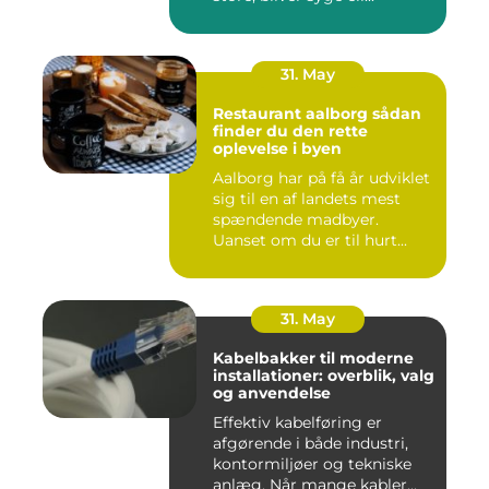
31. May
Restaurant aalborg sådan
finder du den rette
oplevelse i byen
Aalborg har på få år udviklet
sig til en af landets mest
spændende madbyer.
Uanset om du er til hurt...
31. May
Kabelbakker til moderne
installationer: overblik, valg
og anvendelse
Effektiv kabelføring er
afgørende i både industri,
kontormiljøer og tekniske
anlæg. Når mange kabler...