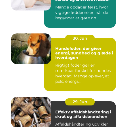
Mange opdager først, hvor
vigtige fødderne er, når de
begynder at gøre on...
30. Jun
Hundefoder: der giver
energi, sundhed og glæde i
hverdagen
Rigtigt foder gør en
mærkbar forskel for hundes
hverdag. Mange oplever, at
pels, energi...
29. Jun
Effektv affaldshåndtering i
skrot og affaldsbranchen
Affaldshåndtering udvikler