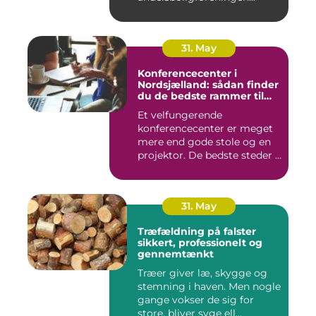
Vurderi...
31. May
Konferencecenter i
Nordsjælland: sådan finder
du de bedste rammer til
møder og kurser
Et velfungerende
konferencecenter er meget
mere end gode stole og en
projektor. De bedste steder i
N...
31. May
Træfældning på falster
sikkert, professionelt og
gennemtænkt
Træer giver læ, skygge og
stemning i haven. Men nogle
gange vokser de sig for
store, bliver syge ell...