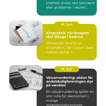
tristhed, stress, lavt selvværd
eller problemer i skolen....
01. Jun
Kiropraktik: når kroppen
skal tilbage i balance
Mange går først til en
kiropraktor, når ryggen låser,
nakken sætter s...
01. Jun
Valuarvurdering: sådan får
andelsboligforeningen styr
på værdien
En valuarvurdering spiller en
stor rolle for økonomien i
mange
andelsboligforeninger.