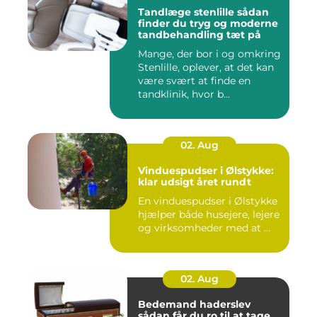
Tandlæge stenlille sådan
finder du tryg og moderne
tandbehandling tæt på
Mange, der bor i og omkring
Stenlille, oplever, at det kan
være svært at finde en
tandklinik, hvor b...
02. Aug
Vinduespudser i Ølstykke:
klar udsigt året rundt
En vinduespudser i Ølstykke
hjælper både husejere, lejere
og virksomheder med at ...
02. Aug
Bedemand haderslev
sådan får du ro til at tage