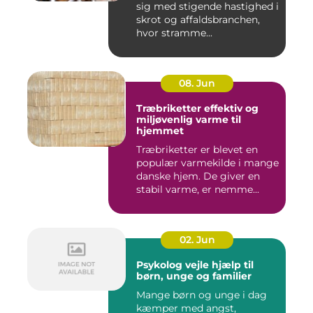
sig med stigende hastighed i
skrot og affaldsbranchen,
hvor stramme...
08. Jun
Træbriketter effektiv og
miljøvenlig varme til
hjemmet
Træbriketter er blevet en
populær varmekilde i mange
danske hjem. De giver en
stabil varme, er nemme...
02. Jun
Psykolog vejle hjælp til
børn, unge og familier
Mange børn og unge i dag
kæmper med angst,