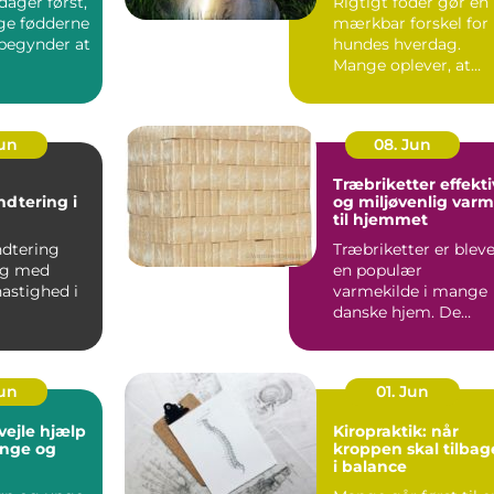
ager først,
Rigtigt foder gør en
ige fødderne
mærkbar forskel for
 begynder at
hundes hverdag.
Mange oplever, at
pels, energi...
Jun
08. Jun
Træbriketter effektiv
ndtering i
og miljøvenlig var
til hjemmet
anchen
ndtering
Træbriketter er blev
sig med
en populær
astighed i
varmekilde i mange
danske hjem. De
nchen, hvor
giver en stabil varme
.
er nemme...
Jun
01. Jun
e hjælp
Kiropraktik: når
 unge og
kroppen skal tilbag
i balance