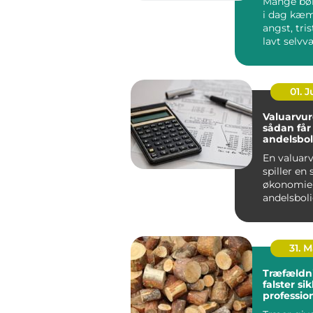
Mange bø
i dag kæ
angst, tris
lavt selvv
problemer i
01. 
Valuarvur
sådan får
andelsbol
en styr p
En valuar
spiller en 
økonomie
andelsbol
. Vurderi...
31. 
Træfældn
falster sikkert,
professio
gennemt