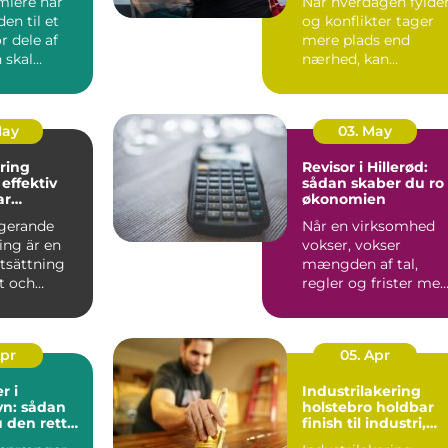
lere når
Når hverdagen fylder
den til et
og konflikter tager
r dele af
mere plads end
 skal
nærhed, kan
åske er
parforholdet begynd
at føles t...
May
03. May
ring
Revisor i Hillerød:
v
sådan skaber du ro 
ar
økonomien
tering i
ngerande
Når en virksomhed
ing är en
vokser, vokser
tsättning
mængden af tal,
nt och
regler og frister med
Linköping.
Mange mindre vir...
Apr
05. Apr
r i
Industrilakering
n: sådan
holstebro holdbar
 den rette
finish til industri,
il dine
erhverv og private