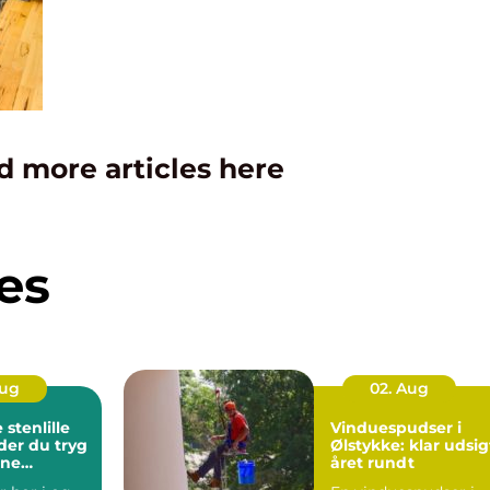
d more articles here
es
Aug
02. Aug
stenlille
Vinduespudser i
der du tryg
Ølstykke: klar udsig
rne
året rundt
ndling tæt