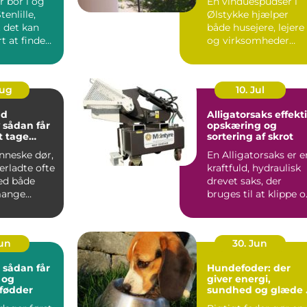
r bor i og
En vinduespudser i
enlille,
Ølstykke hjælper
t det kan
både husejere, lejere
t at finde
og virksomheder
ik, hvor b...
med at ...
Aug
10. Jul
nd
Alligatorsaks effektiv
r
opskæring og
at tage
sortering af skrot
nneske dør,
En Alligatorsaks er e
terladte ofte
kraftfuld, hydraulisk
ed både
drevet saks, der
mange
bruges til at klippe 
 spørgsmål.
adskille metal...
Jun
30. Jun
: sådan får
Hundefoder: der
 og
giver energi,
 fødder
sundhed og glæde 
hverdagen