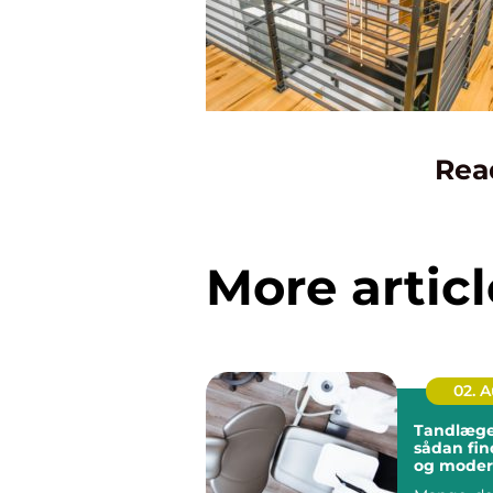
Rea
More articl
02. 
Tandlæge 
sådan fin
og mode
tandbeha