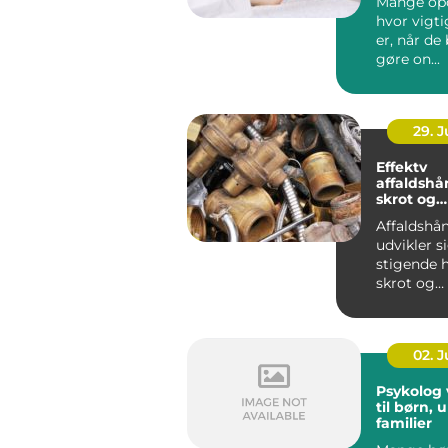
Mange opd
hvor vigt
er, når de
gøre on...
29. 
Effektv
affaldshå
skrot og
affaldsbr
Affaldshå
udvikler 
stigende h
skrot og
affaldsbra
stramme..
02. 
Psykolog vejl
til børn,
familier