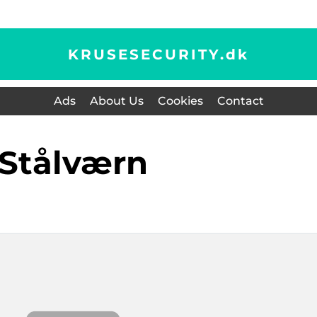
KRUSESECURITY.
dk
Ads
About Us
Cookies
Contact
stålværn