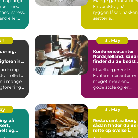
rn og unge
Mange går først til e
mper med
kiropraktor, når
thed, stress,
ryggen låser, nakken
ærd eller
sætter s...
 skolen....
Jun
31. May
dering:
Konferencecenter i
Nordsjælland: såda
igforening
finder du de bedst
å værdien
rammer til møder o
vurdering
Et velfungerende
kurser
stor rolle for
konferencecenter er
n i mange
meget mere end
igforeninger
gode stole og en
projektor. De bedste
steder i N...
May
31. May
ing på
Restaurant aalborg
sådan finder du de
nelt og
rette oplevelse i
ænkt
byen