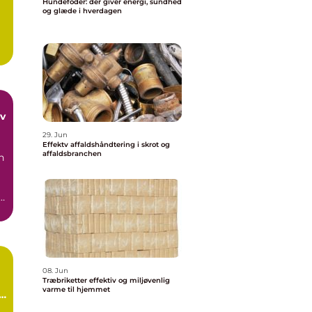
Hundefoder: der giver energi, sundhed
og glæde i hverdagen
29. Jun
Effektv affaldshåndtering i skrot og
affaldsbranchen
n
og
08. Jun
Træbriketter effektiv og miljøvenlig
varme til hjemmet
i