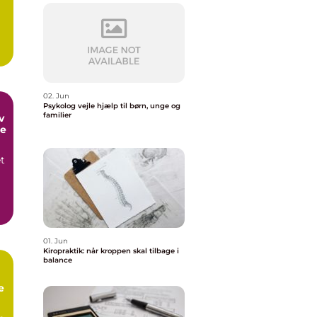
02. Jun
Psykolog vejle hjælp til børn, unge og
familier
me
et
,
01. Jun
Kiropraktik: når kroppen skal tilbage i
balance
e