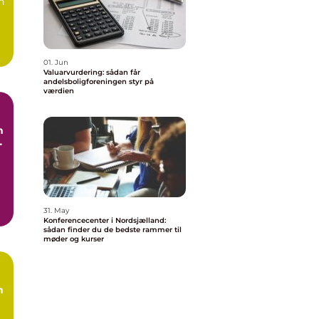
n
01. Jun
Valuarvurdering: sådan får
andelsboligforeningen styr på
værdien
n
e
g
31. May
Konferencecenter i Nordsjælland:
sådan finder du de bedste rammer til
møder og kurser
n