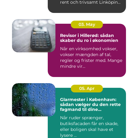
rent och trivsamt Linköping.
När avf...
03. May
Revisor i Hillerød: sådan
skaber du ro i økonomien
Når en virksomhed vokser,
vokser mængden af tal,
regler og frister med. Mange
mindre vir...
05. Apr
Glarmester i København:
sådan vælger du den rette
fagmand til dine
glasløsninger
Når ruder sprænger,
butiksfacaden får en skade,
eller boligen skal have et
lysere ...