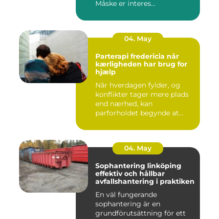
Måske er interes...
04. May
Parterapi fredericia når
kærligheden har brug for
hjælp
Når hverdagen fylder, og
konflikter tager mere plads
end nærhed, kan
parforholdet begynde at
føles t...
04. May
Sophantering linköping
effektiv och hållbar
avfallshantering i praktiken
En väl fungerande
sophantering är en
grundförutsättning för ett