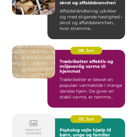
skrot og affaldsbranchen
Affaldshåndtering udvikler
sig med stigende hastighed i
skrot og affaldsbranchen,
hvor stramme...
08. Jun
Træbriketter effektiv og
miljøvenlig varme til
hjemmet
Træbriketter er blevet en
populær varmekilde i mange
danske hjem. De giver en
stabil varme, er nemme...
02. Jun
Psykolog vejle hjælp til
børn, unge og familier