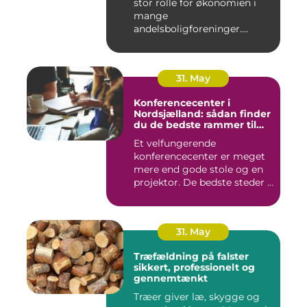
stor rolle for økonomien i
mange
andelsboligforeninger.
Vurderi...
31. May
Konferencecenter i
Nordsjælland: sådan finder
du de bedste rammer til
møder og kurser
Et velfungerende
konferencecenter er meget
mere end gode stole og en
projektor. De bedste steder i
N...
31. May
Træfældning på falster
sikkert, professionelt og
gennemtænkt
Træer giver læ, skygge og