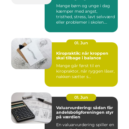
Mange børn og unge i dag
kæmper med angst,
tristhed, stress, lavt selvværd
eller problemer i skolen....
01. Jun
Kiropraktik: når kroppen
skal tilbage i balance
Mange går først til en
kiropraktor, når ryggen låser,
nakken sætter s...
01. Jun
Valuarvurdering: sådan får
andelsboligforeningen styr
på værdien
En valuarvurdering spiller en