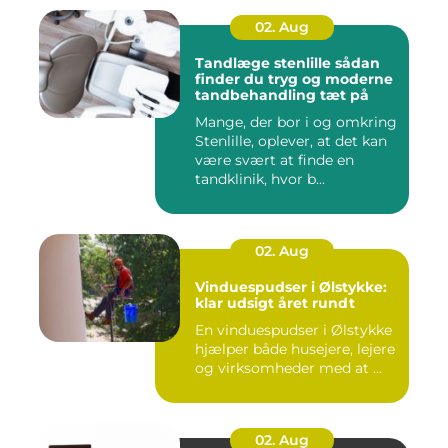
02. Aug
Tandlæge stenlille sådan
finder du tryg og moderne
tandbehandling tæt på
Mange, der bor i og omkring
Stenlille, oplever, at det kan
være svært at finde en
tandklinik, hvor b...
02. Aug
Vinduespudser i Ølstykke:
klar udsigt året rundt
En vinduespudser i Ølstykke
hjælper både husejere, lejere
og virksomheder med at ...
02. Aug