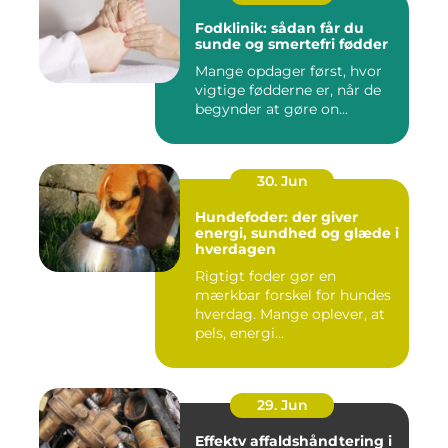
Fodklinik: sådan får du
sunde og smertefri fødder
Mange opdager først, hvor
vigtige fødderne er, når de
begynder at gøre on...
30. Jun
Hundefoder: der giver
energi, sundhed og glæde i
hverdagen
Rigtigt foder gør en
mærkbar forskel for hundes
hverdag. Mange oplever, at
pels, energi...
29. Jun
Effektv affaldshåndtering i