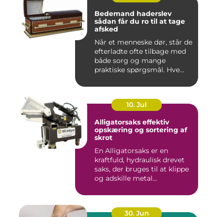
Bedemand haderslev
sådan får du ro til at tage
afsked
Når et menneske dør, står de
efterladte ofte tilbage med
både sorg og mange
praktiske spørgsmål. Hve...
10. Jul
Alligatorsaks effektiv
opskæring og sortering af
skrot
En Alligatorsaks er en
kraftfuld, hydraulisk drevet
saks, der bruges til at klippe
og adskille metal...
30. Jun