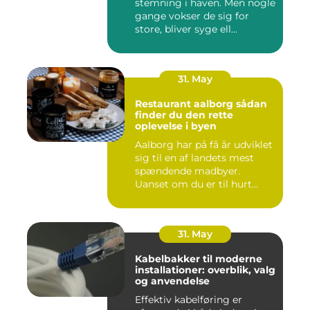
stemning i haven. Men nogle
gange vokser de sig for
store, bliver syge ell...
31. May
Restaurant aalborg sådan
finder du den rette
oplevelse i byen
Aalborg har på få år udviklet
sig til en af landets mest
spændende madbyer.
Uanset om du er til hurt...
31. May
Kabelbakker til moderne
installationer: overblik, valg
og anvendelse
Effektiv kabelføring er