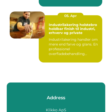
05. Apr
Industrilakering holstebro
holdbar finish til industri,
erhverv og private
Industrilakering handler om
mere end farve og glans. En
professionel
overfladebehandling
beskytter m...
Address