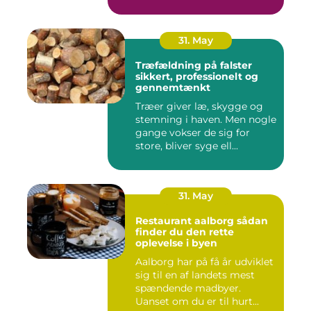
N...
31. May
Træfældning på falster
sikkert, professionelt og
gennemtænkt
Træer giver læ, skygge og
stemning i haven. Men nogle
gange vokser de sig for
store, bliver syge ell...
31. May
Restaurant aalborg sådan
finder du den rette
oplevelse i byen
Aalborg har på få år udviklet
sig til en af landets mest
spændende madbyer.
Uanset om du er til hurt...