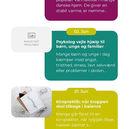
danske hjem. De giver en
stabil varme, er nemme...
02. Jun
Psykolog vejle hjælp til
børn, unge og familier
Mange børn og unge i dag
kæmper med angst,
tristhed, stress, lavt selvværd
eller problemer i skolen....
01. Jun
Kiropraktik: når kroppen
skal tilbage i balance
Mange går først til en
kiropraktor, når ryggen låser,
nakken sætter s...