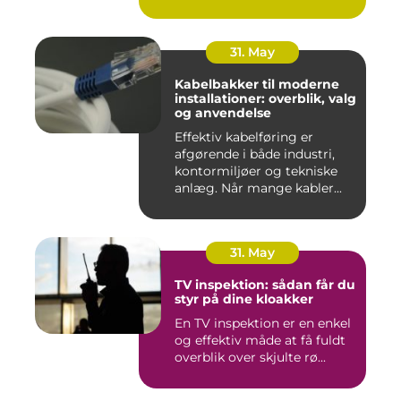
31. May
Kabelbakker til moderne
installationer: overblik, valg
og anvendelse
Effektiv kabelføring er
afgørende i både industri,
kontormiljøer og tekniske
anlæg. Når mange kabler...
31. May
TV inspektion: sådan får du
styr på dine kloakker
En TV inspektion er en enkel
og effektiv måde at få fuldt
overblik over skjulte rø...