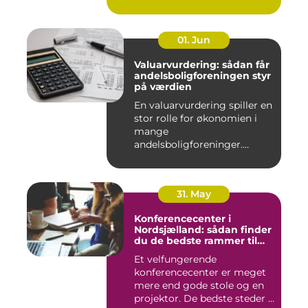
01. Jun
Valuarvurdering: sådan får
andelsboligforeningen styr
på værdien
En valuarvurdering spiller en
stor rolle for økonomien i
mange
andelsboligforeninger.
Vurderi...
31. May
Konferencecenter i
Nordsjælland: sådan finder
du de bedste rammer til
møder og kurser
Et velfungerende
konferencecenter er meget
mere end gode stole og en
projektor. De bedste steder i