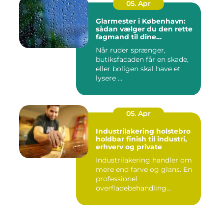
05. Apr
Glarmester i København:
sådan vælger du den rette
fagmand til dine
glasløsninger
Når ruder sprænger,
butiksfacaden får en skade,
eller boligen skal have et
lysere ...
05. Apr
Industrilakering holstebro
holdbar finish til industri,
erhverv og private
Industrilakering handler om
mere end farve og glans. En
professionel
overfladebehandling
beskytter m...