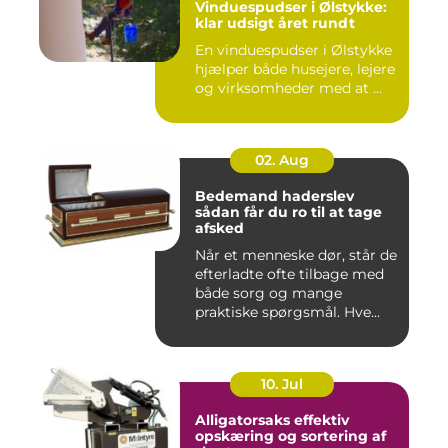
Vinduespudser i Ølstykke:
klar udsigt året rundt
En vinduespudser i Ølstykke
hjælper både husejere, lejere
og virksomheder med at ...
02. Aug
Bedemand haderslev
sådan får du ro til at tage
afsked
Når et menneske dør, står de
efterladte ofte tilbage med
både sorg og mange
praktiske spørgsmål. Hve...
10. Jul
Alligatorsaks effektiv
opskæring og sortering af