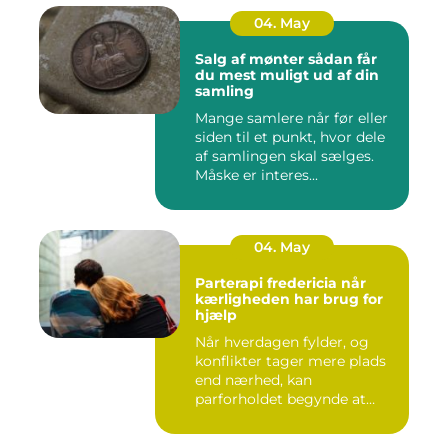
04. May
Salg af mønter sådan får
du mest muligt ud af din
samling
Mange samlere når før eller
siden til et punkt, hvor dele
af samlingen skal sælges.
Måske er interes...
04. May
Parterapi fredericia når
kærligheden har brug for
hjælp
Når hverdagen fylder, og
konflikter tager mere plads
end nærhed, kan
parforholdet begynde at
føles t...