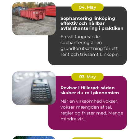
04. May
Sophantering linköping
effektiv och hållbar
avfallshantering i praktiken
En väl fungerande
sophantering är en
grundförutsättning för ett
rent och trivsamt Linköping.
När avf...
03. May
Revisor i Hillerød: sådan
skaber du ro i økonomien
Når en virksomhed vokser,
vokser mængden af tal,
regler og frister med. Mange
mindre vir...