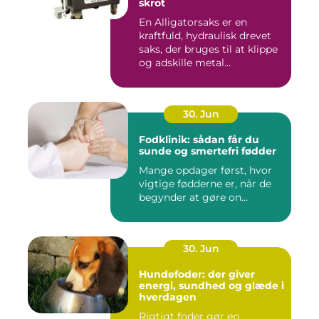
skrot
En Alligatorsaks er en
kraftfuld, hydraulisk drevet
saks, der bruges til at klippe
og adskille metal...
30. Jun
Fodklinik: sådan får du
sunde og smertefri fødder
Mange opdager først, hvor
vigtige fødderne er, når de
begynder at gøre on...
30. Jun
Hundefoder: der giver
energi, sundhed og glæde i
hverdagen
Rigtigt foder gør en