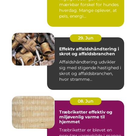
mærkbar forskel for hundes
hverdag. Mange oplever, at
pels, energi...
29. Jun
Effektv affaldshåndtering i
skrot og affaldsbranchen
Affaldshåndtering udvikler
sig med stigende hastighed i
skrot og affaldsbranchen,
hvor stramme...
08. Jun
Træbriketter effektiv og
miljøvenlig varme til
hjemmet
Træbriketter er blevet en
populær varmekilde i mange