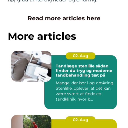
Read more articles here
More articles
02. Aug
Tandlæge stenlille sådan
finder du tryg og moderne
tandbehandling tæt på
Mange, der bor i og omkring
Stenlille, oplever, at det kan
være svært at finde en
tandklinik, hvor b...
02. Aug