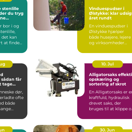
stenlille
Vinduespudser i
der du tryg
Ølstykke: klar udsig
rne
året rundt
ndling tæt
r bor i og
En vinduespudser i
enlille,
Ølstykke hjælper
t det kan
både husejere, lejere
t at finde
og virksomheder
ik, hvor b...
med at ...
Aug
10. Jul
nd
Alligatorsaks effektiv
r
opskæring og
at tage
sortering af skrot
nneske dør,
En Alligatorsaks er e
terladte ofte
kraftfuld, hydraulisk
ed både
drevet saks, der
mange
bruges til at klippe 
 spørgsmål.
adskille metal...
Jun
30. Jun