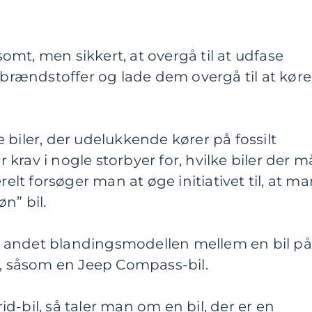
mt, men sikkert, at overgå til at udfase
e brændstoffer og lade dem overgå til at køre
 biler, der udelukkende kører på fossilt
krav i nogle storbyer for, hvilke biler der m
relt forsøger man at øge initiativet til, at m
n” bil.
ndt andet blandingsmodellen mellem en bil på
l, såsom en Jeep Compass-bil.
d-bil, så taler man om en bil, der er en