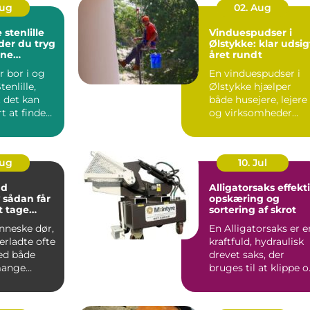
Aug
02. Aug
stenlille
Vinduespudser i
der du tryg
Ølstykke: klar udsig
rne
året rundt
ndling tæt
r bor i og
En vinduespudser i
enlille,
Ølstykke hjælper
t det kan
både husejere, lejere
t at finde
og virksomheder
ik, hvor b...
med at ...
Aug
10. Jul
nd
Alligatorsaks effektiv
r
opskæring og
at tage
sortering af skrot
nneske dør,
En Alligatorsaks er e
terladte ofte
kraftfuld, hydraulisk
ed både
drevet saks, der
mange
bruges til at klippe 
 spørgsmål.
adskille metal...