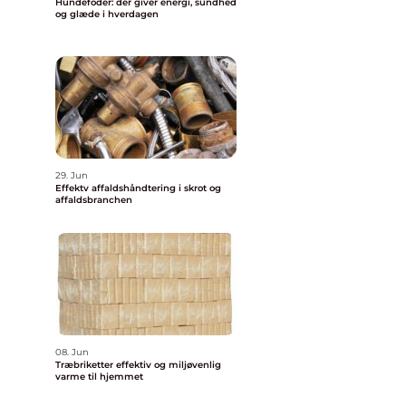
Hundefoder: der giver energi, sundhed
og glæde i hverdagen
29. Jun
Effektv affaldshåndtering i skrot og
affaldsbranchen
08. Jun
Træbriketter effektiv og miljøvenlig
varme til hjemmet