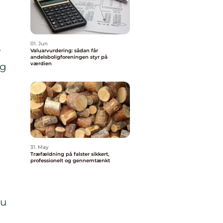
01. Jun
r
Valuarvurdering: sådan får
andelsboligforeningen styr på
værdien
ig
31. May
Træfældning på falster sikkert,
professionelt og gennemtænkt
du