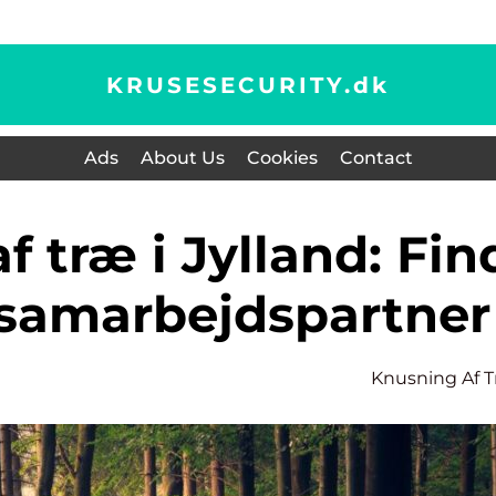
KRUSESECURITY.
dk
Ads
About Us
Cookies
Contact
 samarbejdspartner
Knusning Af 