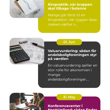
Kiropraktik: når kroppen
skal tilbage i balance
Mange går først til en
kiropraktor, når ryggen låser,
nakken sætter s...
01. Jun
Valuarvurdering: sådan får
andelsboligforeningen styr
på værdien
En valuarvurdering spiller en
stor rolle for økonomien i
mange
andelsboligforeninger.
Vurderi...
31. May
Konferencecenter i
Nordsjælland: sådan finder