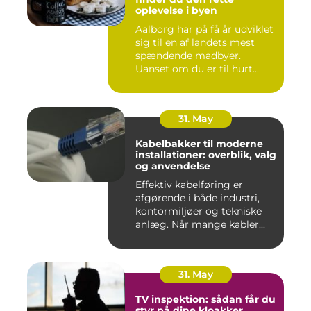
oplevelse i byen
Aalborg har på få år udviklet
sig til en af landets mest
spændende madbyer.
Uanset om du er til hurt...
31. May
Kabelbakker til moderne
installationer: overblik, valg
og anvendelse
Effektiv kabelføring er
afgørende i både industri,
kontormiljøer og tekniske
anlæg. Når mange kabler...
31. May
TV inspektion: sådan får du
styr på dine kloakker