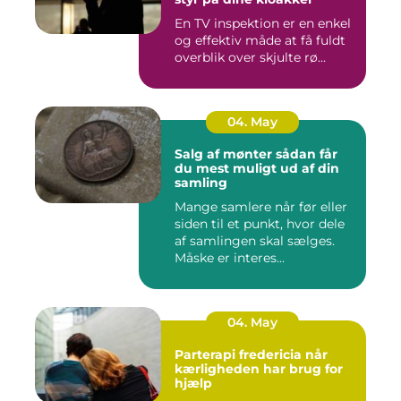
En TV inspektion er en enkel
og effektiv måde at få fuldt
overblik over skjulte rø...
04. May
Salg af mønter sådan får
du mest muligt ud af din
samling
Mange samlere når før eller
siden til et punkt, hvor dele
af samlingen skal sælges.
Måske er interes...
04. May
Parterapi fredericia når
kærligheden har brug for
hjælp