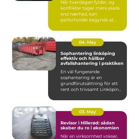
Når hverdagen fylder, og
konflikter tager mere plads
end nærhed, kan
parforholdet begynde at
føles t...
04. May
Sophantering linköping
effektiv och hållbar
avfallshantering i praktiken
En väl fungerande
sophantering är en
grundförutsättning för ett
rent och trivsamt Linköping.
När avf...
03. May
Revisor i Hillerød: sådan
skaber du ro i økonomien
Når en virksomhed vokser,