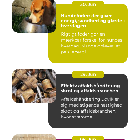
30. Jun
Hundefoder: der giver
energi, sundhed og glæde i
hverdagen
Rigtigt foder gør en
mærkbar forskel for hundes
hverdag. Mange oplever, at
pels, energi...
29. Jun
Effektv affaldshåndtering i
skrot og affaldsbranchen
Affaldshåndtering udvikler
sig med stigende hastighed i
skrot og affaldsbranchen,
hvor stramme...
08. Jun