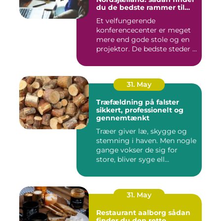
du de bedste rammer til
møder og kurser
Et velfungerende
konferencecenter er meget
mere end gode stole og en
projektor. De bedste steder i
N...
31. May
Træfældning på falster
sikkert, professionelt og
gennemtænkt
Træer giver læ, skygge og
stemning i haven. Men nogle
gange vokser de sig for
store, bliver syge ell...
31. May
Restaurant aalborg sådan
finder du den rette