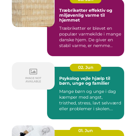
Træbriketter effektiv og
miljøvenlig varme til
hjemmet
Træbriketter er blevet en
populær varmekilde i mange
danske hjem. De giver en
stabil varme, er nemme...
02. Jun
Psykolog vejle hjælp til
børn, unge og familier
Mange børn og unge i dag
kæmper med angst,
tristhed, stress, lavt selvværd
eller problemer i skolen....
01. Jun