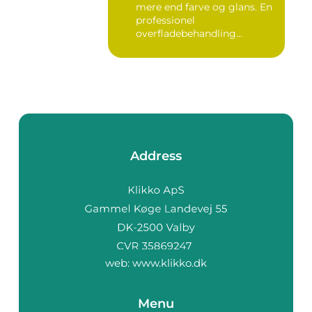
mere end farve og glans. En
professionel
overfladebehandling
beskytter m...
Address
web:
www.klikko.dk
Menu