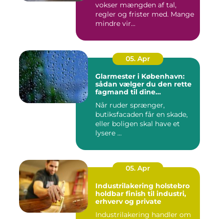
vokser mængden af tal,
regler og frister med. Mange
mindre vir...
05. Apr
Glarmester i København:
sådan vælger du den rette
fagmand til dine
glasløsninger
Når ruder sprænger,
butiksfacaden får en skade,
eller boligen skal have et
lysere ...
05. Apr
Industrilakering holstebro
holdbar finish til industri,
erhverv og private
Industrilakering handler om