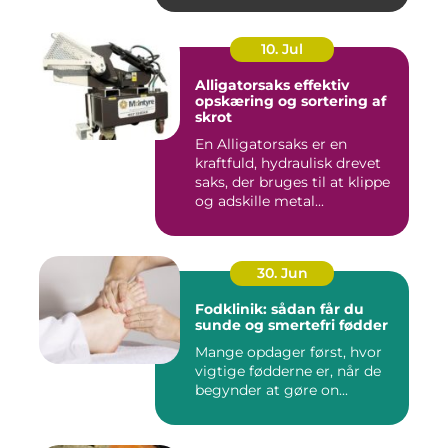
10. Jul
Alligatorsaks effektiv
opskæring og sortering af
skrot
En Alligatorsaks er en
kraftfuld, hydraulisk drevet
saks, der bruges til at klippe
og adskille metal...
30. Jun
Fodklinik: sådan får du
sunde og smertefri fødder
Mange opdager først, hvor
vigtige fødderne er, når de
begynder at gøre on...