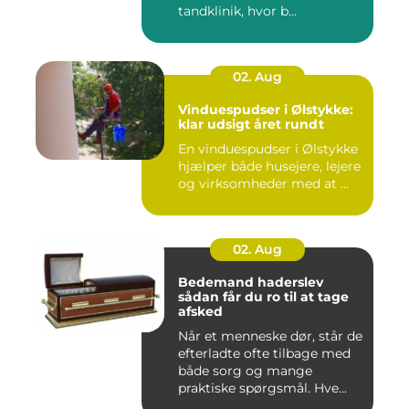
tandklinik, hvor b...
02. Aug
Vinduespudser i Ølstykke:
klar udsigt året rundt
En vinduespudser i Ølstykke
hjælper både husejere, lejere
og virksomheder med at ...
02. Aug
Bedemand haderslev
sådan får du ro til at tage
afsked
Når et menneske dør, står de
efterladte ofte tilbage med
både sorg og mange
praktiske spørgsmål. Hve...