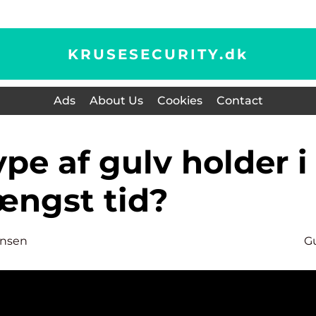
KRUSESECURITY.
dk
Ads
About Us
Cookies
Contact
ængst tid?
ensen
G