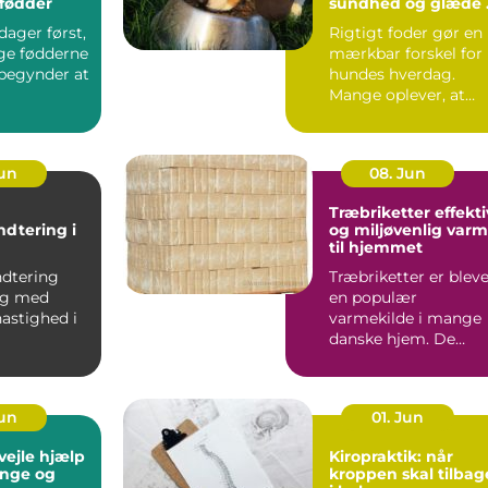
 fødder
sundhed og glæde 
hverdagen
ager først,
Rigtigt foder gør en
ige fødderne
mærkbar forskel for
 begynder at
hundes hverdag.
Mange oplever, at
pels, energi...
Jun
08. Jun
Træbriketter effektiv
ndtering i
og miljøvenlig var
til hjemmet
anchen
ndtering
Træbriketter er blev
sig med
en populær
astighed i
varmekilde i mange
danske hjem. De
nchen, hvor
giver en stabil varme
.
er nemme...
Jun
01. Jun
e hjælp
Kiropraktik: når
 unge og
kroppen skal tilbag