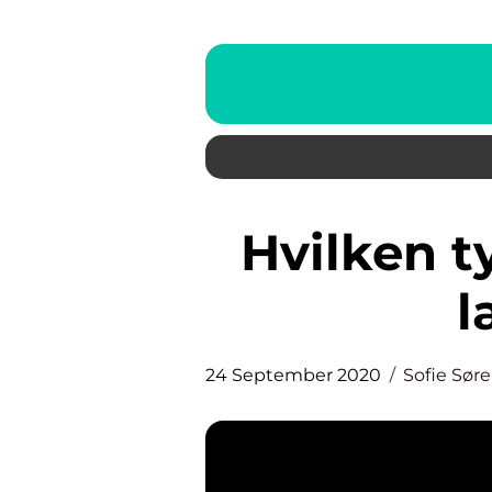
Hvilken type af gulv holder i
l
24 September 2020
Sofie Sør