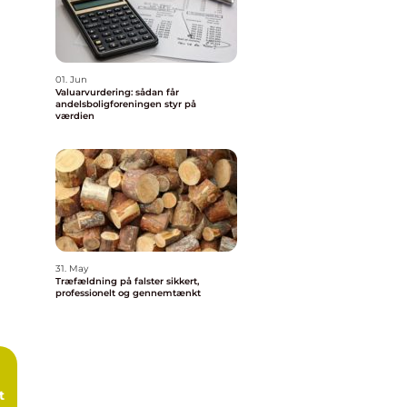
01. Jun
Valuarvurdering: sådan får
andelsboligforeningen styr på
værdien
31. May
Træfældning på falster sikkert,
professionelt og gennemtænkt
t