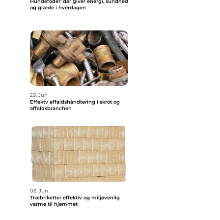
Hundefoder: der giver energi, sundhed
og glæde i hverdagen
29. Jun
Effektv affaldshåndtering i skrot og
affaldsbranchen
08. Jun
Træbriketter effektiv og miljøvenlig
varme til hjemmet