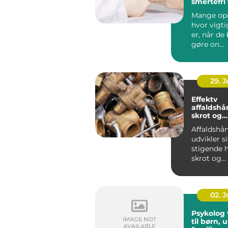
smertefri
Mange opd
hvor vigt
er, når de
gøre on...
29. 
Effektv
affaldshå
skrot og
affaldsbr
Affaldshå
udvikler 
stigende h
skrot og
affaldsbra
stramme..
02. 
Psykolog vejl
til børn,