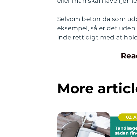
eller man skal have fjern
Selvom beton da som udg
eksempel, så er det uden
inde rettidigt med at hold
Rea
More articl
02. 
Tandlæge 
sådan fin