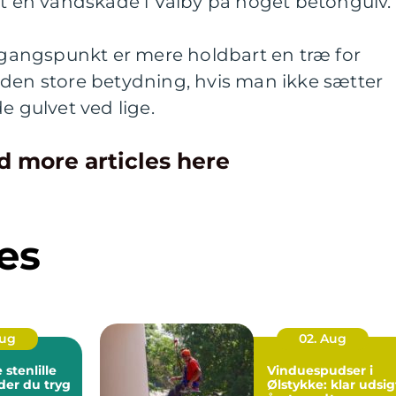
et en vandskade i Valby på noget betongulv.
angspunkt er mere holdbart en træ for
 den store betydning, hvis man ikke sætter
e gulvet ved lige.
d more articles here
es
Aug
02. Aug
stenlille
Vinduespudser i
der du tryg
Ølstykke: klar udsig