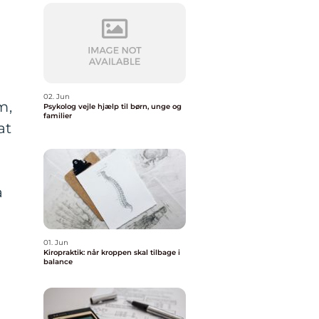
02. Jun
m,
Psykolog vejle hjælp til børn, unge og
familier
at
å
01. Jun
Kiropraktik: når kroppen skal tilbage i
balance