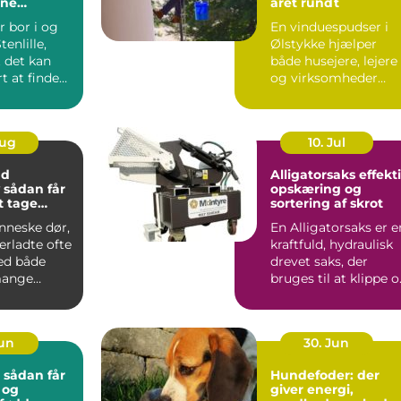
rne
året rundt
ndling tæt
r bor i og
En vinduespudser i
enlille,
Ølstykke hjælper
t det kan
både husejere, lejere
t at finde
og virksomheder
ik, hvor b...
med at ...
Aug
10. Jul
nd
Alligatorsaks effektiv
r
opskæring og
at tage
sortering af skrot
nneske dør,
En Alligatorsaks er e
terladte ofte
kraftfuld, hydraulisk
ed både
drevet saks, der
mange
bruges til at klippe 
 spørgsmål.
adskille metal...
Jun
30. Jun
: sådan får
Hundefoder: der
 og
giver energi,