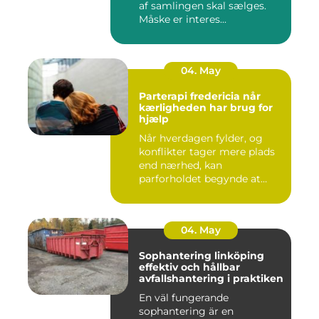
af samlingen skal sælges.
Måske er interes...
04. May
Parterapi fredericia når
kærligheden har brug for
hjælp
Når hverdagen fylder, og
konflikter tager mere plads
end nærhed, kan
parforholdet begynde at
føles t...
04. May
Sophantering linköping
effektiv och hållbar
avfallshantering i praktiken
En väl fungerande
sophantering är en