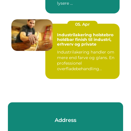
lysere ...
05. Apr
Industrilakering holstebro
holdbar finish til industri,
erhverv og private
Industrilakering handler om
mere end farve og glans. En
professionel
overfladebehandling
beskytter m...
Address