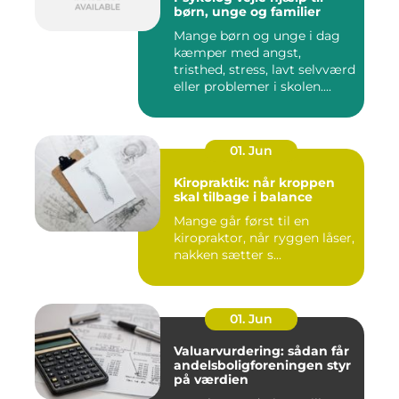
børn, unge og familier
Mange børn og unge i dag
kæmper med angst,
tristhed, stress, lavt selvværd
eller problemer i skolen....
01. Jun
Kiropraktik: når kroppen
skal tilbage i balance
Mange går først til en
kiropraktor, når ryggen låser,
nakken sætter s...
01. Jun
Valuarvurdering: sådan får
andelsboligforeningen styr
på værdien