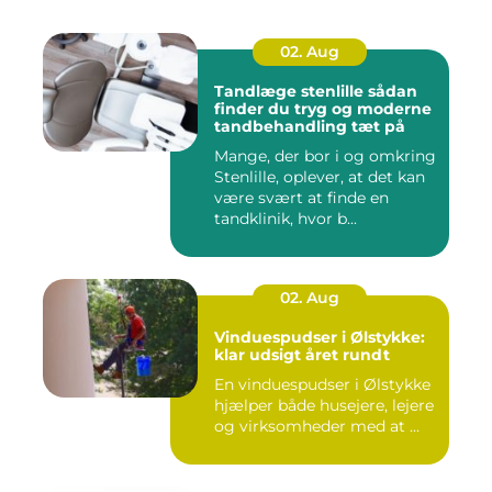
02. Aug
Tandlæge stenlille sådan
finder du tryg og moderne
tandbehandling tæt på
Mange, der bor i og omkring
Stenlille, oplever, at det kan
være svært at finde en
tandklinik, hvor b...
02. Aug
Vinduespudser i Ølstykke:
klar udsigt året rundt
En vinduespudser i Ølstykke
hjælper både husejere, lejere
og virksomheder med at ...