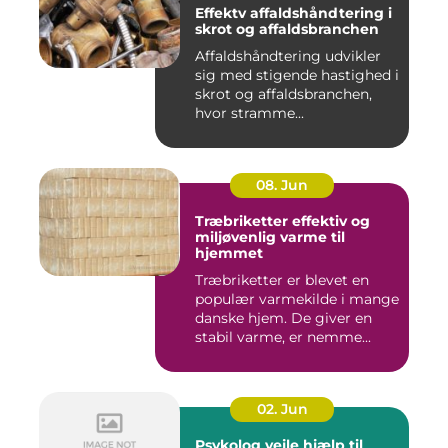
Effektv affaldshåndtering i
skrot og affaldsbranchen
Affaldshåndtering udvikler
sig med stigende hastighed i
skrot og affaldsbranchen,
hvor stramme...
08. Jun
Træbriketter effektiv og
miljøvenlig varme til
hjemmet
Træbriketter er blevet en
populær varmekilde i mange
danske hjem. De giver en
stabil varme, er nemme...
02. Jun
Psykolog vejle hjælp til