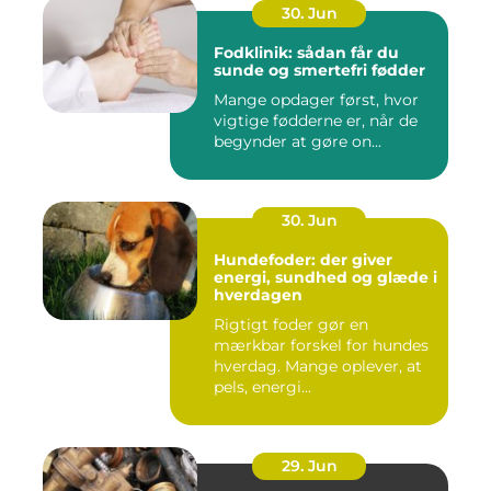
30. Jun
Fodklinik: sådan får du
sunde og smertefri fødder
Mange opdager først, hvor
vigtige fødderne er, når de
begynder at gøre on...
30. Jun
Hundefoder: der giver
energi, sundhed og glæde i
hverdagen
Rigtigt foder gør en
mærkbar forskel for hundes
hverdag. Mange oplever, at
pels, energi...
29. Jun