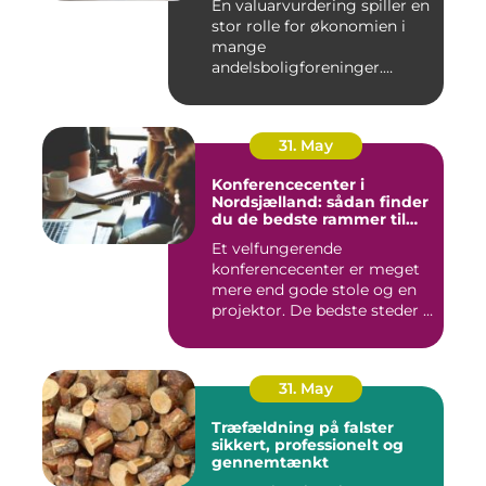
En valuarvurdering spiller en
stor rolle for økonomien i
mange
andelsboligforeninger.
Vurderi...
31. May
Konferencecenter i
Nordsjælland: sådan finder
du de bedste rammer til
møder og kurser
Et velfungerende
konferencecenter er meget
mere end gode stole og en
projektor. De bedste steder i
N...
31. May
Træfældning på falster
sikkert, professionelt og
gennemtænkt