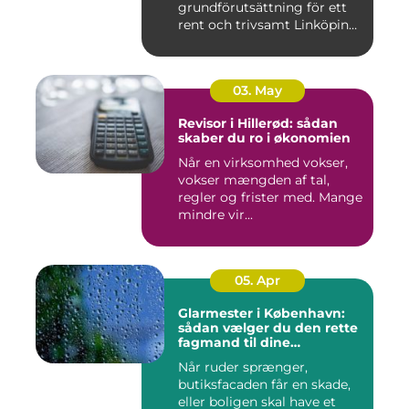
grundförutsättning för ett
rent och trivsamt Linköping.
När avf...
03. May
Revisor i Hillerød: sådan
skaber du ro i økonomien
Når en virksomhed vokser,
vokser mængden af tal,
regler og frister med. Mange
mindre vir...
05. Apr
Glarmester i København:
sådan vælger du den rette
fagmand til dine
glasløsninger
Når ruder sprænger,
butiksfacaden får en skade,
eller boligen skal have et