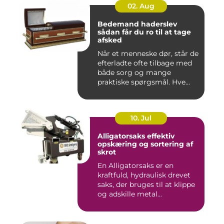
02. Aug
Bedemand haderslev
sådan får du ro til at tage
afsked
Når et menneske dør, står de
efterladte ofte tilbage med
både sorg og mange
praktiske spørgsmål. Hve...
10. Jul
Alligatorsaks effektiv
opskæring og sortering af
skrot
En Alligatorsaks er en
kraftfuld, hydraulisk drevet
saks, der bruges til at klippe
og adskille metal...