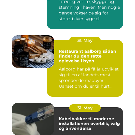
Træer giver læ, skygge og
stemning i haven. Men nogle
gange vokser de sig for
store, bliver syge ell...
31. May
Restaurant aalborg sådan
finder du den rette
oplevelse i byen
Aalborg har på få år udviklet
sig til en af landets mest
spændende madbyer.
Uanset om du er til hurt...
31. May
Kabelbakker til moderne
installationer: overblik, valg
og anvendelse