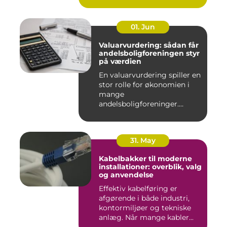
01. Jun
Valuarvurdering: sådan får
andelsboligforeningen styr
på værdien
En valuarvurdering spiller en
stor rolle for økonomien i
mange
andelsboligforeninger.
Vurderi...
31. May
Kabelbakker til moderne
installationer: overblik, valg
og anvendelse
Effektiv kabelføring er
afgørende i både industri,
kontormiljøer og tekniske
anlæg. Når mange kabler...