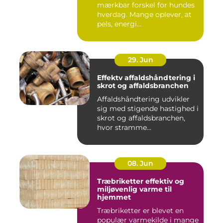
mærkbar forskel for hundes
hverdag. Mange oplever, at
pels, energi...
29. Jun
Effektv affaldshåndtering i
skrot og affaldsbranchen
Affaldshåndtering udvikler
sig med stigende hastighed i
skrot og affaldsbranchen,
hvor stramme...
08. Jun
Træbriketter effektiv og
miljøvenlig varme til
hjemmet
Træbriketter er blevet en
populær varmekilde i mange