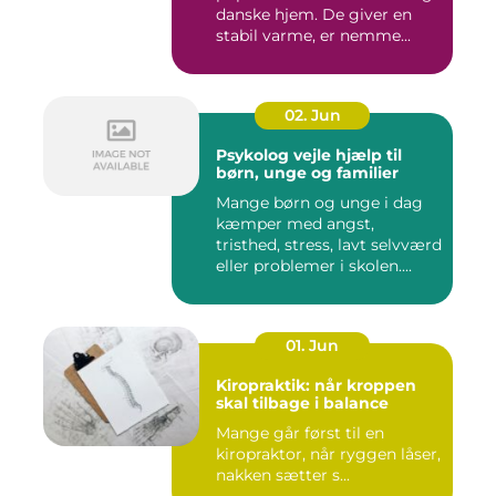
danske hjem. De giver en
stabil varme, er nemme...
02. Jun
Psykolog vejle hjælp til
børn, unge og familier
Mange børn og unge i dag
kæmper med angst,
tristhed, stress, lavt selvværd
eller problemer i skolen....
01. Jun
Kiropraktik: når kroppen
skal tilbage i balance
Mange går først til en
kiropraktor, når ryggen låser,
nakken sætter s...