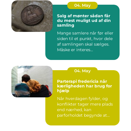
04. May
Salg af mønter sådan får
du mest muligt ud af din
samling
Mange samlere når før eller
siden til et punkt, hvor dele
af samlingen skal sælges.
Måske er interes...
04. May
Parterapi fredericia når
kærligheden har brug for
hjælp
Når hverdagen fylder, og
konflikter tager mere plads
end nærhed, kan
parforholdet begynde at
føles t...