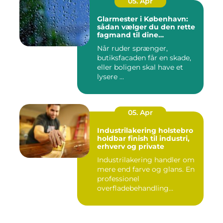
05. Apr
Glarmester i København:
sådan vælger du den rette
fagmand til dine
glasløsninger
Når ruder sprænger,
butiksfacaden får en skade,
eller boligen skal have et
lysere ...
05. Apr
Industrilakering holstebro
holdbar finish til industri,
erhverv og private
Industrilakering handler om
mere end farve og glans. En
professionel
overfladebehandling
beskytter m...