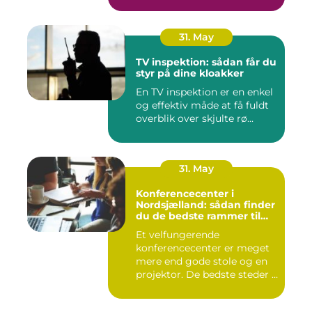
31. May
TV inspektion: sådan får du
styr på dine kloakker
En TV inspektion er en enkel
og effektiv måde at få fuldt
overblik over skjulte rø...
31. May
Konferencecenter i
Nordsjælland: sådan finder
du de bedste rammer til
møder og kurser
Et velfungerende
konferencecenter er meget
mere end gode stole og en
projektor. De bedste steder i
N...