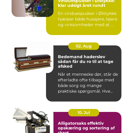
Vinduespudser i Ølstykke:
klar udsigt året rundt
En vinduespudser i Ølstykke
hjælper både husejere, lejere
og virksomheder med at ...
02. Aug
Bedemand haderslev
sådan får du ro til at tage
afsked
Når et menneske dør, står de
efterladte ofte tilbage med
både sorg og mange
praktiske spørgsmål. Hve...
10. Jul
Alligatorsaks effektiv
opskæring og sortering af
skrot