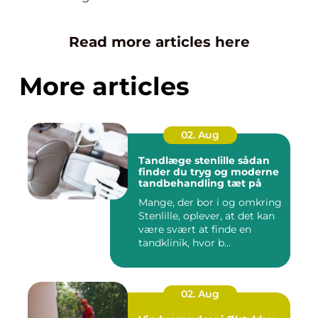
Read more articles here
More articles
02. Aug
Tandlæge stenlille sådan
finder du tryg og moderne
tandbehandling tæt på
Mange, der bor i og omkring
Stenlille, oplever, at det kan
være svært at finde en
tandklinik, hvor b...
02. Aug