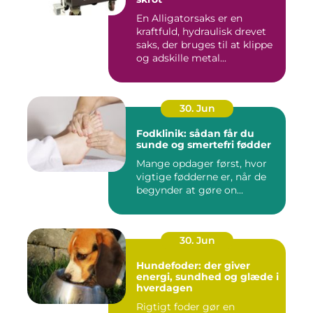
En Alligatorsaks er en
kraftfuld, hydraulisk drevet
saks, der bruges til at klippe
og adskille metal...
30. Jun
Fodklinik: sådan får du
sunde og smertefri fødder
Mange opdager først, hvor
vigtige fødderne er, når de
begynder at gøre on...
30. Jun
Hundefoder: der giver
energi, sundhed og glæde i
hverdagen
Rigtigt foder gør en