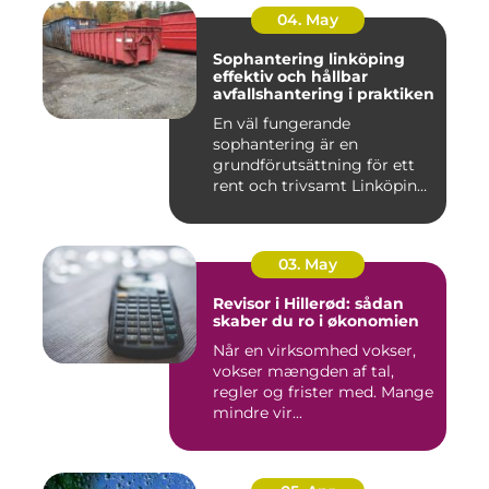
04. May
Sophantering linköping
effektiv och hållbar
avfallshantering i praktiken
En väl fungerande
sophantering är en
grundförutsättning för ett
rent och trivsamt Linköping.
När avf...
03. May
Revisor i Hillerød: sådan
skaber du ro i økonomien
Når en virksomhed vokser,
vokser mængden af tal,
regler og frister med. Mange
mindre vir...