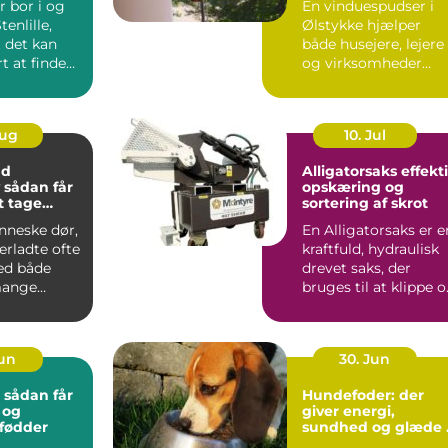
r bor i og
En vinduespudser i
enlille,
Ølstykke hjælper
t det kan
både husejere, lejere
t at finde
og virksomheder
ik, hvor b...
med at ...
Aug
10. Jul
nd
Alligatorsaks effektiv
r
opskæring og
at tage
sortering af skrot
nneske dør,
En Alligatorsaks er e
terladte ofte
kraftfuld, hydraulisk
ed både
drevet saks, der
mange
bruges til at klippe 
 spørgsmål.
adskille metal...
Jun
30. Jun
: sådan får
Hundefoder: der
 og
giver energi,
 fødder
sundhed og glæde 
hverdagen