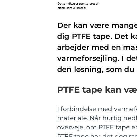
Der kan være mange g
dig PTFE tape. Det k
arbejder med en mask
varmeforsejling. I de
den løsning, som du 
PTFE tape kan væ
I forbindelse med varmefo
materiale. Når hurtig ne
overveje, om PTFE tape er 
PTFE tape har det dog s