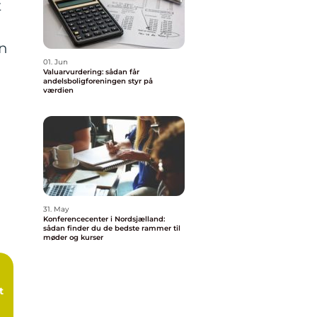
t
u
an
01. Jun
Valuarvurdering: sådan får
andelsboligforeningen styr på
værdien
31. May
Konferencecenter i Nordsjælland:
sådan finder du de bedste rammer til
møder og kurser
t