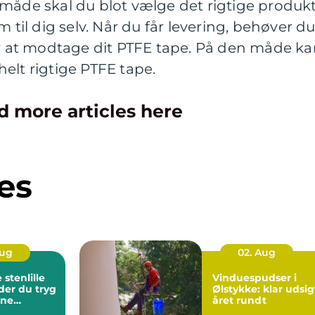
 måde skal du blot vælge det rigtige produk
m til dig selv. Når du får levering, behøver d
or at modtage dit PTFE tape. På den måde k
elt rigtige PTFE tape.
d more articles here
es
Aug
02. Aug
stenlille
Vinduespudser i
der du tryg
Ølstykke: klar udsig
rne
året rundt
ndling tæt