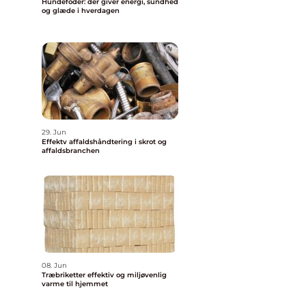
Hundefoder: der giver energi, sundhed
og glæde i hverdagen
29. Jun
Effektv affaldshåndtering i skrot og
affaldsbranchen
08. Jun
Træbriketter effektiv og miljøvenlig
varme til hjemmet