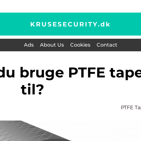
KRUSESECURITY.
dk
Ads
About Us
Cookies
Contact
til?
PTFE T