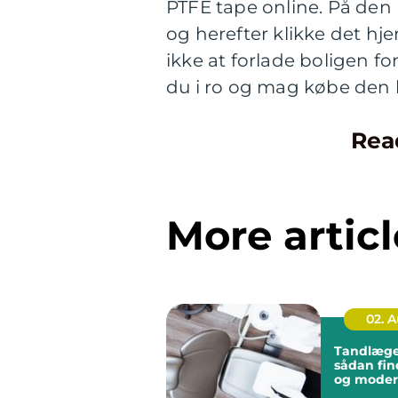
PTFE tape online. På den
og herefter klikke det hje
ikke at forlade boligen f
du i ro og mag købe den h
Rea
More articl
02. 
Tandlæge 
sådan fin
og mode
tandbeha