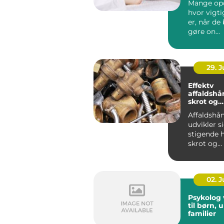
Mange opd
hvor vigt
er, når de
gøre on...
29. 
Effektv
affaldshå
skrot og
affaldsbr
Affaldshå
udvikler 
stigende h
skrot og
affaldsbra
stramme..
02. 
Psykolog vejl
til børn,
familier