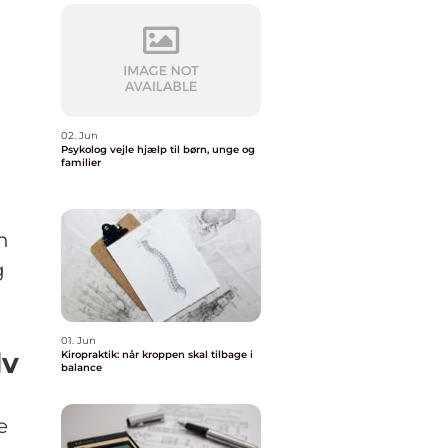
02. Jun
Psykolog vejle hjælp til børn, unge og
familier
n
g
01. Jun
lv
Kiropraktik: når kroppen skal tilbage i
balance
e