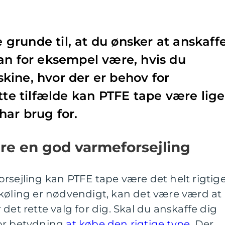
runde til, at du ønsker at anskaff
an for eksempel være, hvis du
ine, hvor der er behov for
tte tilfælde kan PTFE tape være lige
har brug for.
re en god varmeforsejling
rsejling kan PTFE tape være det helt rigtig
dkøling er nødvendigt, kan det være værd at
det rette valg for dig. Skal du anskaffe dig
tor betydning
at købe den rigtige type
. Der