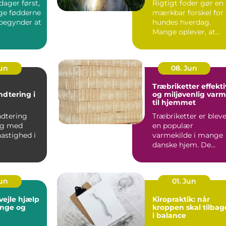
ager først,
Rigtigt foder gør en
ige fødderne
mærkbar forskel for
 begynder at
hundes hverdag.
Mange oplever, at
pels, energi...
Jun
08. Jun
Træbriketter effektiv
ndtering i
og miljøvenlig var
til hjemmet
anchen
ndtering
Træbriketter er blev
sig med
en populær
astighed i
varmekilde i mange
danske hjem. De
nchen, hvor
giver en stabil varme
.
er nemme...
Jun
01. Jun
e hjælp
Kiropraktik: når
 unge og
kroppen skal tilbag
i balance