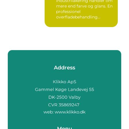
Industrilakering handler om
mere end farve og glans. En
professionel
overfladebehandling
beskytter m...
Address
web:
www.klikko.dk
Menu