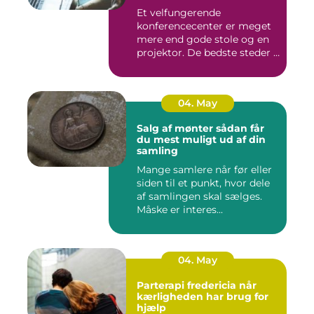
møder og kurser
Et velfungerende
konferencecenter er meget
mere end gode stole og en
projektor. De bedste steder i
N...
04. May
Salg af mønter sådan får
du mest muligt ud af din
samling
Mange samlere når før eller
siden til et punkt, hvor dele
af samlingen skal sælges.
Måske er interes...
04. May
Parterapi fredericia når
kærligheden har brug for
hjælp