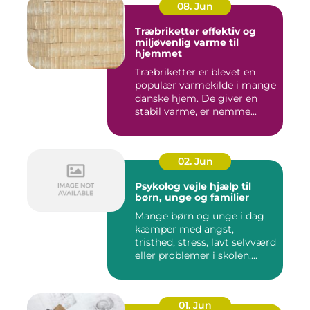
08. Jun
Træbriketter effektiv og
miljøvenlig varme til
hjemmet
Træbriketter er blevet en
populær varmekilde i mange
danske hjem. De giver en
stabil varme, er nemme...
02. Jun
Psykolog vejle hjælp til
børn, unge og familier
Mange børn og unge i dag
kæmper med angst,
tristhed, stress, lavt selvværd
eller problemer i skolen....
01. Jun