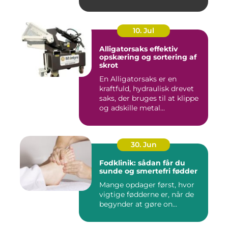
10. Jul
Alligatorsaks effektiv
opskæring og sortering af
skrot
En Alligatorsaks er en
kraftfuld, hydraulisk drevet
saks, der bruges til at klippe
og adskille metal...
30. Jun
Fodklinik: sådan får du
sunde og smertefri fødder
Mange opdager først, hvor
vigtige fødderne er, når de
begynder at gøre on...