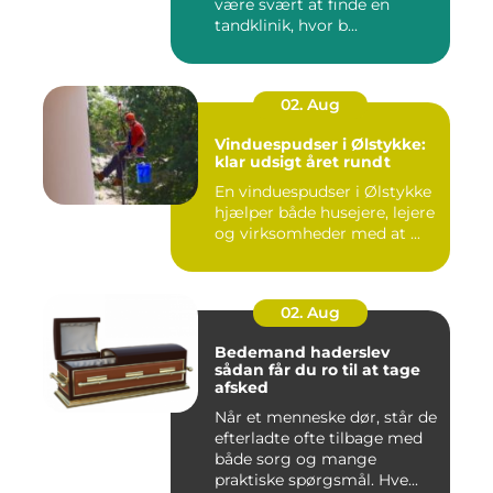
være svært at finde en
tandklinik, hvor b...
02. Aug
Vinduespudser i Ølstykke:
klar udsigt året rundt
En vinduespudser i Ølstykke
hjælper både husejere, lejere
og virksomheder med at ...
02. Aug
Bedemand haderslev
sådan får du ro til at tage
afsked
Når et menneske dør, står de
efterladte ofte tilbage med
både sorg og mange
praktiske spørgsmål. Hve...