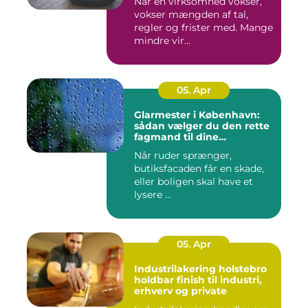
Når en virksomhed vokser,
vokser mængden af tal,
regler og frister med. Mange
mindre vir...
05. Apr
Glarmester i København:
sådan vælger du den rette
fagmand til dine
glasløsninger
Når ruder sprænger,
butiksfacaden får en skade,
eller boligen skal have et
lysere ...
05. Apr
Industrilakering holstebro
holdbar finish til industri,
erhverv og private