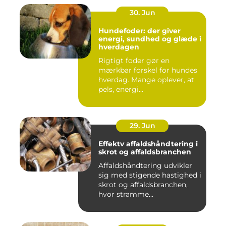
30. Jun
Hundefoder: der giver
energi, sundhed og glæde i
hverdagen
Rigtigt foder gør en
mærkbar forskel for hundes
hverdag. Mange oplever, at
pels, energi...
29. Jun
Effektv affaldshåndtering i
skrot og affaldsbranchen
Affaldshåndtering udvikler
sig med stigende hastighed i
skrot og affaldsbranchen,
hvor stramme...