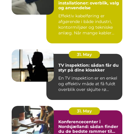
installationer: overblik, valg
og anvendelse
Effektiv kabelføring er
afgørende i både industri,
kontormiljøer og tekniske
anlæg. Når mange kabler...
31. May
TV inspektion: sådan får du
styr på dine kloakker
En TV inspektion er en enkel
og effektiv måde at få fuldt
overblik over skjulte rø...
31. May
Konferencecenter i
Nordsjælland: sådan finder
du de bedste rammer til