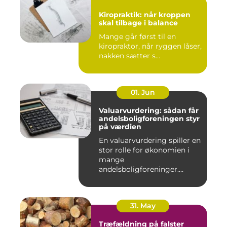
Kiropraktik: når kroppen
skal tilbage i balance
Mange går først til en
kiropraktor, når ryggen låser,
nakken sætter s...
01. Jun
Valuarvurdering: sådan får
andelsboligforeningen styr
på værdien
En valuarvurdering spiller en
stor rolle for økonomien i
mange
andelsboligforeninger.
Vurderi...
31. May
Træfældning på falster