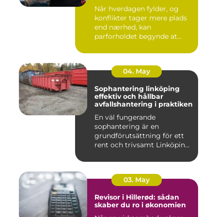
Når hverdagen fylder, og
konflikter tager mere plads
end nærhed, kan
parforholdet begynde at
føles t...
04. May
Sophantering linköping
effektiv och hållbar
avfallshantering i praktiken
En väl fungerande
sophantering är en
grundförutsättning för ett
rent och trivsamt Linköping.
När avf...
03. May
Revisor i Hillerød: sådan
skaber du ro i økonomien