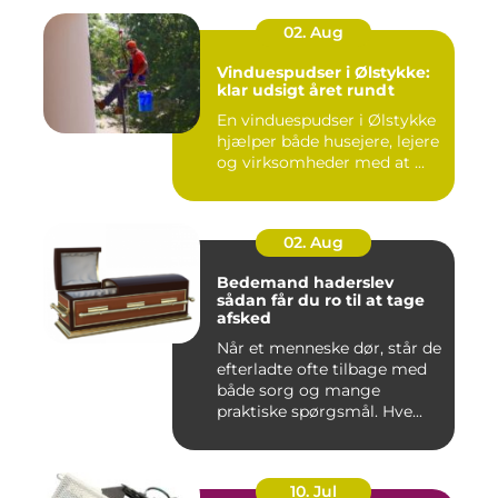
02. Aug
Vinduespudser i Ølstykke:
klar udsigt året rundt
En vinduespudser i Ølstykke
hjælper både husejere, lejere
og virksomheder med at ...
02. Aug
Bedemand haderslev
sådan får du ro til at tage
afsked
Når et menneske dør, står de
efterladte ofte tilbage med
både sorg og mange
praktiske spørgsmål. Hve...
10. Jul