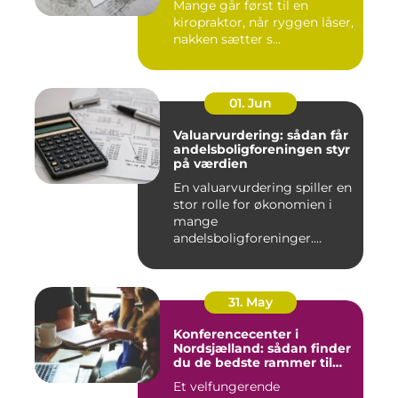
Mange går først til en
kiropraktor, når ryggen låser,
nakken sætter s...
01. Jun
Valuarvurdering: sådan får
andelsboligforeningen styr
på værdien
En valuarvurdering spiller en
stor rolle for økonomien i
mange
andelsboligforeninger.
Vurderi...
31. May
Konferencecenter i
Nordsjælland: sådan finder
du de bedste rammer til
møder og kurser
Et velfungerende