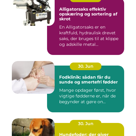
Alligatorsaks effektiv
opskæring og sortering af
skrot
En Alligatorsaks er en
kraftfuld, hydraulisk drevet
saks, der bruges til at klippe
og adskille metal...
30. Jun
Fodklinik: sådan får du
sunde og smertefri fødder
Mange opdager først, hvor
vigtige fødderne er, når de
begynder at gøre on...
30. Jun
Hundefoder: der giver