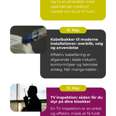
sig til en af landets mest
spændende madbyer.
Uanset om du er til hurt...
31. May
Kabelbakker til moderne
installationer: overblik, valg
og anvendelse
Effektiv kabelføring er
afgørende i både industri,
kontormiljøer og tekniske
anlæg. Når mange kabler...
31. May
TV inspektion: sådan får du
styr på dine kloakker
En TV inspektion er en enkel
og effektiv måde at få fuldt