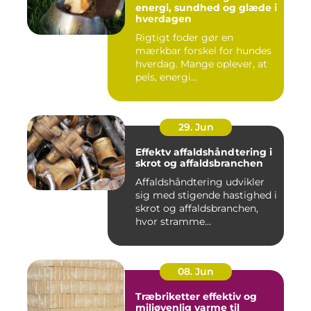
energi, sundhed og glæde i
hverdagen
Rigtigt foder gør en
mærkbar forskel for hundes
hverdag. Mange oplever, at
pels, energi...
29. Jun
Effektv affaldshåndtering i
skrot og affaldsbranchen
Affaldshåndtering udvikler
sig med stigende hastighed i
skrot og affaldsbranchen,
hvor stramme...
08. Jun
Træbriketter effektiv og
miljøvenlig varme til