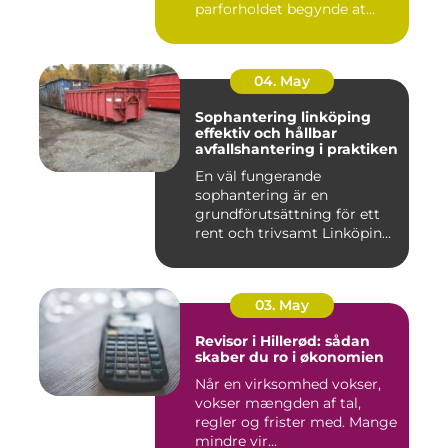
parforholdet begynde at
føles t...
04. May
Sophantering linköping
effektiv och hållbar
avfallshantering i praktiken
En väl fungerande
sophantering är en
grundförutsättning för ett
rent och trivsamt Linköping.
När avf...
03. May
Revisor i Hillerød: sådan
skaber du ro i økonomien
Når en virksomhed vokser,
vokser mængden af tal,
regler og frister med. Mange
mindre vir...