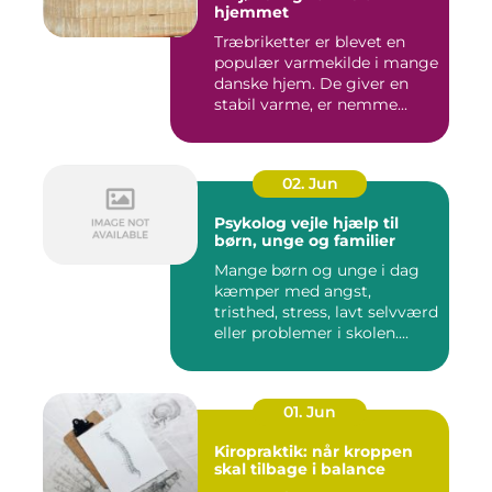
hjemmet
Træbriketter er blevet en
populær varmekilde i mange
danske hjem. De giver en
stabil varme, er nemme...
02. Jun
Psykolog vejle hjælp til
børn, unge og familier
Mange børn og unge i dag
kæmper med angst,
tristhed, stress, lavt selvværd
eller problemer i skolen....
01. Jun
Kiropraktik: når kroppen
skal tilbage i balance