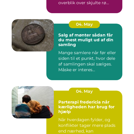
overblik over skjulte rø...
04. May
Salg af mønter sådan får
du mest muligt ud af din
samling
Mange samlere når før eller
siden til et punkt, hvor dele
af samlingen skal sælges.
Måske er interes...
04. May
Parterapi fredericia når
kærligheden har brug for
hjælp
Når hverdagen fylder, og
konflikter tager mere plads
end nærhed, kan