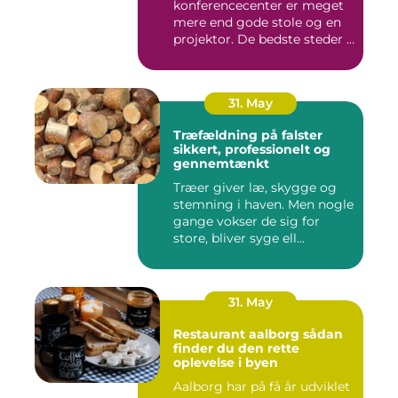
konferencecenter er meget
mere end gode stole og en
projektor. De bedste steder i
N...
31. May
Træfældning på falster
sikkert, professionelt og
gennemtænkt
Træer giver læ, skygge og
stemning i haven. Men nogle
gange vokser de sig for
store, bliver syge ell...
31. May
Restaurant aalborg sådan
finder du den rette
oplevelse i byen
Aalborg har på få år udviklet