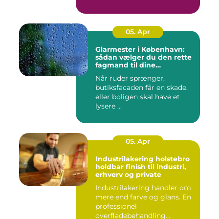
05. Apr
Glarmester i København:
sådan vælger du den rette
fagmand til dine
glasløsninger
Når ruder sprænger,
butiksfacaden får en skade,
eller boligen skal have et
lysere ...
05. Apr
Industrilakering holstebro
holdbar finish til industri,
erhverv og private
Industrilakering handler om
mere end farve og glans. En
professionel
overfladebehandling