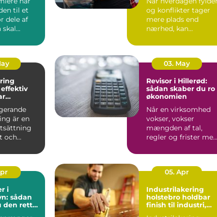
lere når
Når hverdagen fylder
den til et
og konflikter tager
r dele af
mere plads end
 skal
nærhed, kan
åske er
parforholdet begynd
at føles t...
May
03. May
ring
Revisor i Hillerød:
v
sådan skaber du ro 
ar
økonomien
tering i
ngerande
Når en virksomhed
ing är en
vokser, vokser
tsättning
mængden af tal,
nt och
regler og frister med
Linköping.
Mange mindre vir...
Apr
05. Apr
r i
Industrilakering
n: sådan
holstebro holdbar
 den rette
finish til industri,
il dine
erhverv og private