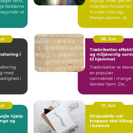
ager først,
Rigtigt foder gør en
ige fødderne
mærkbar forskel for
 begynder at
hundes hverdag.
Mange oplever, at
pels, energi...
Jun
08. Jun
Træbriketter effektiv
ndtering i
og miljøvenlig var
til hjemmet
anchen
ndtering
Træbriketter er blev
sig med
en populær
astighed i
varmekilde i mange
danske hjem. De
nchen, hvor
giver en stabil varme
.
er nemme...
Jun
01. Jun
e hjælp
Kiropraktik: når
 unge og
kroppen skal tilbag
i balance