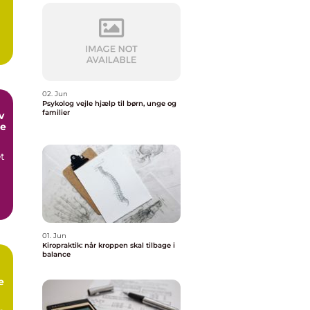
02. Jun
Psykolog vejle hjælp til børn, unge og
familier
me
et
,
01. Jun
Kiropraktik: når kroppen skal tilbage i
balance
e