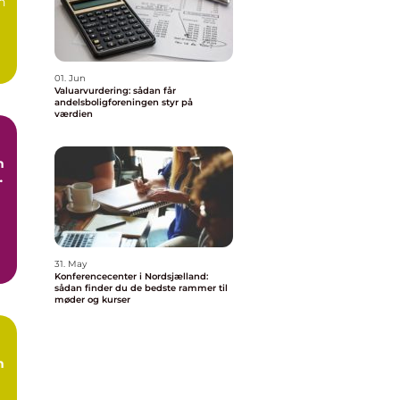
n
01. Jun
Valuarvurdering: sådan får
andelsboligforeningen styr på
værdien
n
e
g
31. May
Konferencecenter i Nordsjælland:
sådan finder du de bedste rammer til
møder og kurser
n