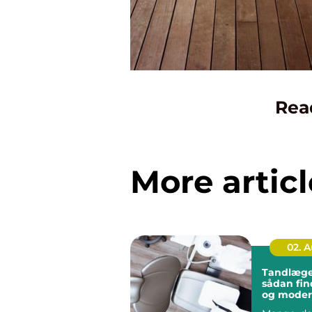
Rea
More articl
02. 
Tandlæge 
sådan fin
og mode
tandbeha