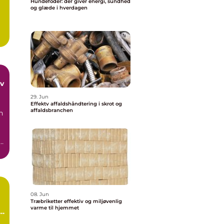
Hundefoder: der giver energi, sundhed
og glæde i hverdagen
29. Jun
Effektv affaldshåndtering i skrot og
affaldsbranchen
n
og
08. Jun
Træbriketter effektiv og miljøvenlig
varme til hjemmet
i