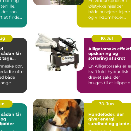
r bor i og
En vinduespudser i
enlille,
Ølstykke hjælper
t det kan
både husejere, lejere
t at finde
og virksomheder
ik, hvor b...
med at ...
Aug
10. Jul
nd
Alligatorsaks effektiv
r
opskæring og
at tage
sortering af skrot
nneske dør,
En Alligatorsaks er e
terladte ofte
kraftfuld, hydraulisk
ed både
drevet saks, der
mange
bruges til at klippe 
 spørgsmål.
adskille metal...
Jun
30. Jun
: sådan får
Hundefoder: der
 og
giver energi,
 fødder
sundhed og glæde 
hverdagen