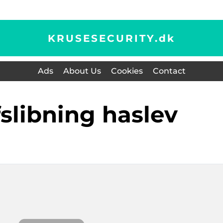
KRUSESECURITY.
dk
Ads
About Us
Cookies
Contact
fslibning haslev