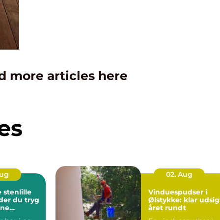
d more articles here
es
Aug
02. Aug
stenlille
Vinduespudser i
der du tryg
Ølstykke: klar udsig
rne
året rundt
ndling tæt