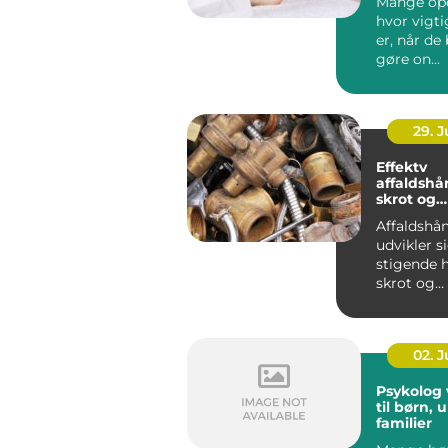
Mange opd
hvor vigt
er, når de
gøre on...
29. 
Effektv
affaldshå
skrot og
affaldsbr
Affaldshå
udvikler 
stigende h
skrot og
affaldsbra
stramme..
02. 
Psykolog vejl
til børn,
familier