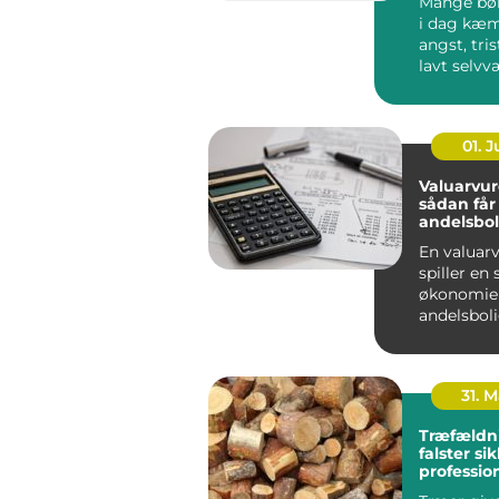
Mange bø
i dag kæ
angst, tris
lavt selvv
problemer i
01. 
Valuarvur
sådan får
andelsbol
en styr p
En valuar
spiller en 
økonomie
andelsbol
. Vurderi...
31. 
Træfældn
falster sikkert,
professio
gennemt