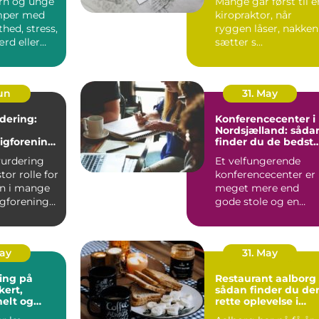
rn og unge
Mange går først til e
mper med
kiropraktor, når
thed, stress,
ryggen låser, nakken
ærd eller
sætter s...
 skolen....
Jun
31. May
dering:
Konferencecenter i
Nordsjælland: såda
igforening
finder du de bedst
å værdien
rammer til møder o
vurdering
Et velfungerende
kurser
stor rolle for
konferencecenter er
n i mange
meget mere end
igforeninger
gode stole og en
projektor. De bedste
steder i N...
May
31. May
ing på
Restaurant aalborg
sådan finder du de
nelt og
rette oplevelse i
ænkt
byen