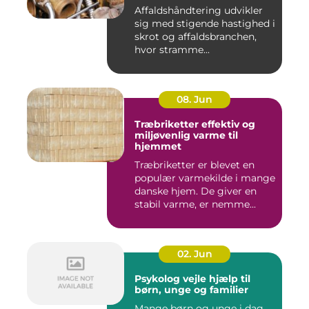
Affaldshåndtering udvikler
sig med stigende hastighed i
skrot og affaldsbranchen,
hvor stramme...
08. Jun
Træbriketter effektiv og
miljøvenlig varme til
hjemmet
Træbriketter er blevet en
populær varmekilde i mange
danske hjem. De giver en
stabil varme, er nemme...
02. Jun
Psykolog vejle hjælp til
børn, unge og familier
Mange børn og unge i dag