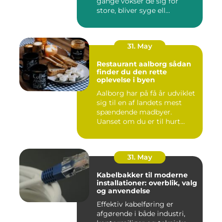
gange vokser de sig for
store, bliver syge ell...
31. May
Restaurant aalborg sådan
finder du den rette
oplevelse i byen
Aalborg har på få år udviklet
sig til en af landets mest
spændende madbyer.
Uanset om du er til hurt...
31. May
Kabelbakker til moderne
installationer: overblik, valg
og anvendelse
Effektiv kabelføring er
afgørende i både industri,