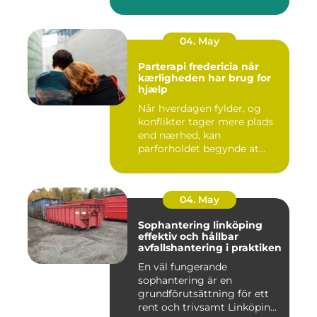
04. May
Parterapi fredericia når
kærligheden har brug for
hjælp
Når hverdagen fylder, og
konflikter tager mere plads
end nærhed, kan
parforholdet begynde at
føles t...
04. May
Sophantering linköping
effektiv och hållbar
avfallshantering i praktiken
En väl fungerande
sophantering är en
grundförutsättning för ett
rent och trivsamt Linköping.