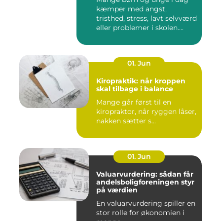
kæmper med angst,
tristhed, stress, lavt selvværd
eller problemer i skolen....
01. Jun
Kiropraktik: når kroppen
skal tilbage i balance
Mange går først til en
kiropraktor, når ryggen låser,
nakken sætter s...
01. Jun
Valuarvurdering: sådan får
andelsboligforeningen styr
på værdien
En valuarvurdering spiller en
stor rolle for økonomien i