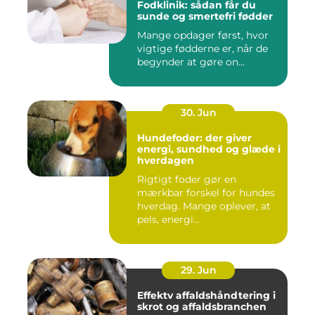
Fodklinik: sådan får du
sunde og smertefri fødder
Mange opdager først, hvor
vigtige fødderne er, når de
begynder at gøre on...
30. Jun
Hundefoder: der giver
energi, sundhed og glæde i
hverdagen
Rigtigt foder gør en
mærkbar forskel for hundes
hverdag. Mange oplever, at
pels, energi...
29. Jun
Effektv affaldshåndtering i
skrot og affaldsbranchen