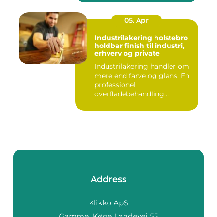
05. Apr
Industrilakering holstebro
holdbar finish til industri,
erhverv og private
Industrilakering handler om
mere end farve og glans. En
professionel
overfladebehandling
beskytter m...
Address