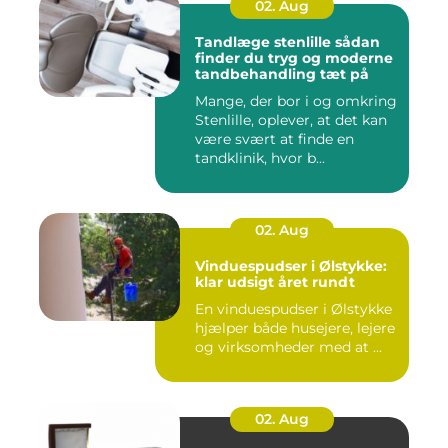
02. Aug
Tandlæge stenlille sådan
finder du tryg og moderne
tandbehandling tæt på
Mange, der bor i og omkring
Stenlille, oplever, at det kan
være svært at finde en
tandklinik, hvor b...
02. Aug
Vinduespudser i Ølstykke:
klar udsigt året rundt
En vinduespudser i Ølstykke
hjælper både husejere, lejere
og virksomheder med at ...
02. Aug