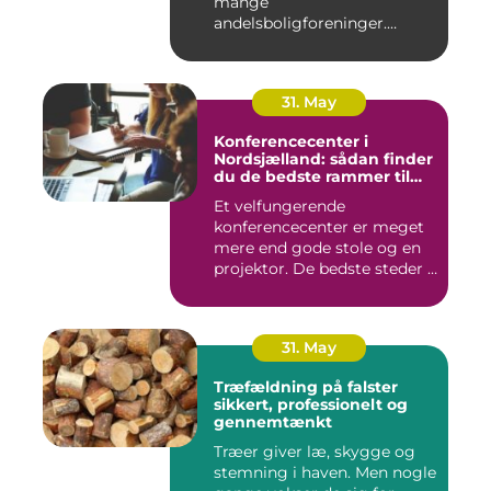
mange
andelsboligforeninger.
Vurderi...
31. May
Konferencecenter i
Nordsjælland: sådan finder
du de bedste rammer til
møder og kurser
Et velfungerende
konferencecenter er meget
mere end gode stole og en
projektor. De bedste steder i
N...
31. May
Træfældning på falster
sikkert, professionelt og
gennemtænkt
Træer giver læ, skygge og
stemning i haven. Men nogle