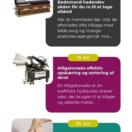
Bedemand haderslev
sådan får du ro til at tage
afsked
Når et menneske dør, står de
efterladte ofte tilbage med
både sorg og mange
praktiske spørgsmål. Hve...
10. Jul
Alligatorsaks effektiv
opskæring og sortering af
skrot
En Alligatorsaks er en
kraftfuld, hydraulisk drevet
saks, der bruges til at klippe
og adskille metal...
30. Jun