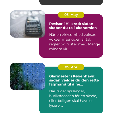
När avf...
03. May
Revisor i Hillerød: sådan
skaber du ro i økonomien
Når en virksomhed vokser,
vokser mængden af tal,
regler og frister med. Mange
mindre vir...
05. Apr
Glarmester i København:
sådan vælger du den rette
fagmand til dine
glasløsninger
Når ruder sprænger,
butiksfacaden får en skade,
eller boligen skal have et
lysere ...