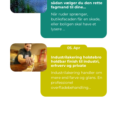
sådan vælger du den rette
fagmand til dine
glasløsninger
Når ruder sprænger,
butiksfacaden får en skade,
eller boligen skal have et
lysere ...
05. Apr
Industrilakering holstebro
holdbar finish til industri,
erhverv og private
Industrilakering handler om
mere end farve og glans. En
professionel
overfladebehandling
beskytter m...