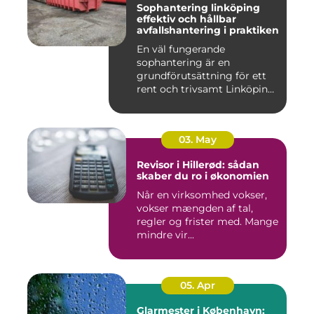
Sophantering linköping
effektiv och hållbar
avfallshantering i praktiken
En väl fungerande
sophantering är en
grundförutsättning för ett
rent och trivsamt Linköping.
När avf...
03. May
Revisor i Hillerød: sådan
skaber du ro i økonomien
Når en virksomhed vokser,
vokser mængden af tal,
regler og frister med. Mange
mindre vir...
05. Apr
Glarmester i København: