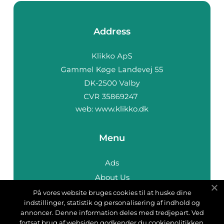
Address
web:
www.klikko.dk
Menu
Ads
About Us
Cookies
På vores website bruges cookies til at huske dine
indstillinger, statistik og personalisering af indhold og
Contact
annoncer. Denne information deles med tredjepart. Ved
Sitemap
fortsat brug af websiden godkender du cookiepolitikken.