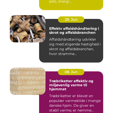
pels, energi...
29. Jun
Effektv affaldshåndtering i
skrot og affaldsbranchen
Affaldshåndtering udvikler
sig med stigende hastighed i
skrot og affaldsbranchen,
hvor stramme...
08. Jun
Træbriketter effektiv og
miljøvenlig varme til
hjemmet
Træbriketter er blevet en
populær varmekilde i mange
danske hjem. De giver en
stabil varme, er nemme...