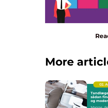
Rea
More articl
02. 
Tandlæge 
sådan fin
og mode
tandbeha
Mange, de