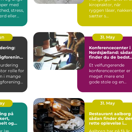
mper med
kiropraktor, når
thed, stress,
ryggen låser, nakken
ærd eller
sætter s...
 skolen....
Jun
31. May
dering:
Konferencecenter i
Nordsjælland: såda
igforening
finder du de bedst
å værdien
rammer til møder o
vurdering
Et velfungerende
kurser
stor rolle for
konferencecenter er
n i mange
meget mere end
igforeninger
gode stole og en
projektor. De bedste
steder i N...
May
31. May
ing på
Restaurant aalborg
sådan finder du de
nelt og
rette oplevelse i
ænkt
byen
r læ,
Aalborg har på få år