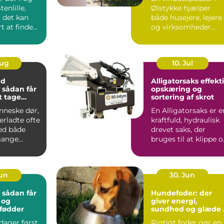
enlille,
Ølstykke hjælper
t det kan
både husejere, lejere
t at finde
og virksomheder
ik, hvor b...
med at ...
Aug
10. Jul
nd
Alligatorsaks effektiv
r
opskæring og
at tage
sortering af skrot
nneske dør,
En Alligatorsaks er e
terladte ofte
kraftfuld, hydraulisk
ed både
drevet saks, der
mange
bruges til at klippe 
 spørgsmål.
adskille metal...
Jun
30. Jun
: sådan får
Hundefoder: der
 og
giver energi,
 fødder
sundhed og glæde 
hverdagen
ager først,
Rigtigt foder gør en