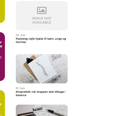
02. Jun
Psykolog vejle hjælp til børn, unge og
familier
me
et
,
01. Jun
Kiropraktik: når kroppen skal tilbage i
balance
e
n