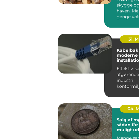
skygge og
haven. Me
gange vok
for store, 
ell...
31. 
Kabelbakk
moderne
installati
overblik, 
Effektiv k
anvendel
afgørende
industri,
kontormil
tekniske 
mange kabl
04. 
Salg af m
sådan får
muligt ud
samling
Mange sam