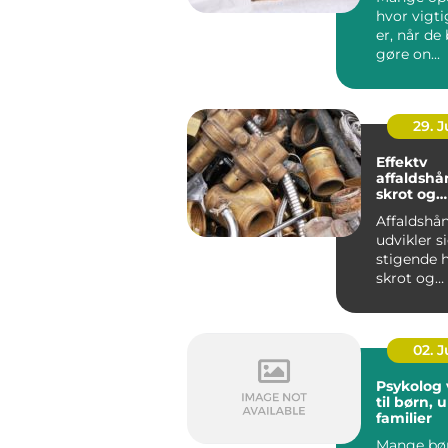
hvor vigt
er, når de
gøre on...
29. 
Effektv
affaldshå
skrot og
affaldsbr
Affaldshå
udvikler 
stigende h
skrot og
affaldsbra
stramme..
02. 
Psykolog vejl
til børn,
familier
Mange bø