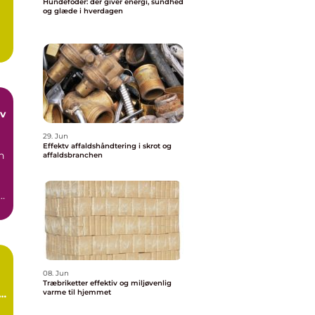
Hundefoder: der giver energi, sundhed
og glæde i hverdagen
29. Jun
Effektv affaldshåndtering i skrot og
n
affaldsbranchen
og
08. Jun
Træbriketter effektiv og miljøvenlig
i
varme til hjemmet