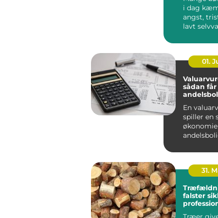
i dag kæ
angst, tris
lavt selvv
problemer i
01. 
Valuarvur
sådan får
andelsbol
en styr p
En valuar
spiller en 
økonomie
andelsbol
. Vurderi...
31. 
Træfældn
falster sikkert,
professio
gennemt
Træer give