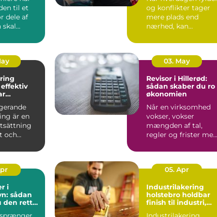
den til et
og konflikter tager
r dele af
mere plads end
 skal
nærhed, kan
åske er
parforholdet begynd
at føles t...
May
03. May
ring
Revisor i Hillerød:
v
sådan skaber du ro 
ar
økonomien
tering i
ngerande
Når en virksomhed
ing är en
vokser, vokser
tsättning
mængden af tal,
nt och
regler og frister med
Linköping.
Mange mindre vir...
Apr
05. Apr
r i
Industrilakering
n: sådan
holstebro holdbar
 den rette
finish til industri,
il dine
erhverv og private
 sprænger,
Industrilakering