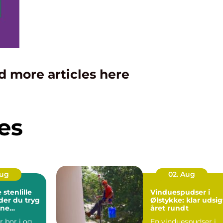
d more articles here
es
Aug
02. Aug
stenlille
Vinduespudser i
der du tryg
Ølstykke: klar udsig
rne
året rundt
ndling tæt
r bor i og
En vinduespudser i