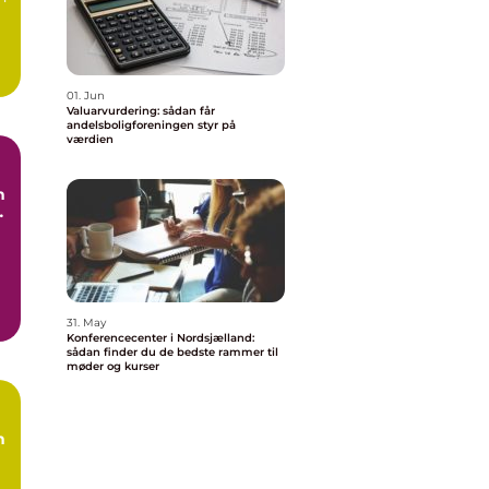
01. Jun
Valuarvurdering: sådan får
andelsboligforeningen styr på
værdien
n
e
g
31. May
Konferencecenter i Nordsjælland:
sådan finder du de bedste rammer til
møder og kurser
n