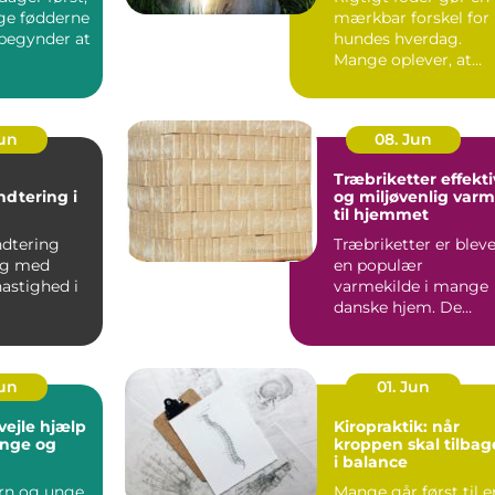
ige fødderne
mærkbar forskel for
 begynder at
hundes hverdag.
Mange oplever, at
pels, energi...
Jun
08. Jun
Træbriketter effektiv
ndtering i
og miljøvenlig var
til hjemmet
anchen
ndtering
Træbriketter er blev
sig med
en populær
astighed i
varmekilde i mange
danske hjem. De
nchen, hvor
giver en stabil varme
.
er nemme...
Jun
01. Jun
e hjælp
Kiropraktik: når
 unge og
kroppen skal tilbag
i balance
rn og unge
Mange går først til e