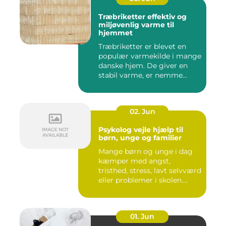
Træbriketter effektiv og
miljøvenlig varme til
hjemmet
Træbriketter er blevet en
populær varmekilde i mange
danske hjem. De giver en
stabil varme, er nemme...
02. Jun
Psykolog vejle hjælp til
børn, unge og familier
Mange børn og unge i dag
kæmper med angst,
tristhed, stress, lavt selvværd
eller problemer i skolen....
01. Jun