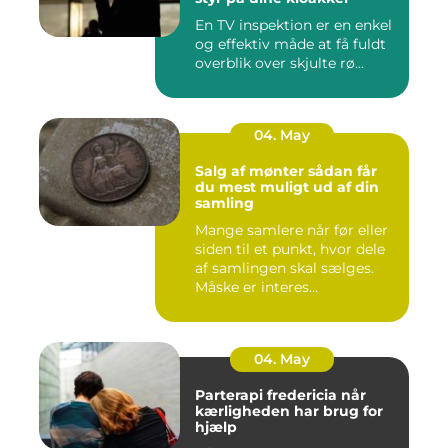
En TV inspektion er en enkel
og effektiv måde at få fuldt
overblik over skjulte rø...
04. May
Salg af mønter sådan får
du mest muligt ud af din
samling
Mange samlere når før eller
siden til et punkt, hvor dele
af samlingen skal sælges.
Måske er interes...
04. May
Parterapi fredericia når
kærligheden har brug for
hjælp