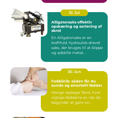
10. Jul
Alligatorsaks effektiv
opskæring og sortering af
skrot
En Alligatorsaks er en
kraftfuld, hydraulisk drevet
saks, der bruges til at klippe
og adskille metal...
30. Jun
Fodklinik: sådan får du
sunde og smertefri fødder
Mange opdager først, hvor
vigtige fødderne er, når de
begynder at gøre on...