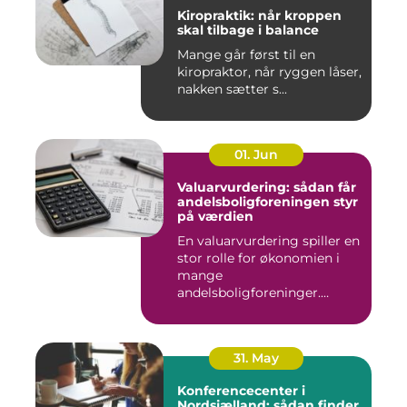
Kiropraktik: når kroppen
skal tilbage i balance
Mange går først til en
kiropraktor, når ryggen låser,
nakken sætter s...
01. Jun
Valuarvurdering: sådan får
andelsboligforeningen styr
på værdien
En valuarvurdering spiller en
stor rolle for økonomien i
mange
andelsboligforeninger.
Vurderi...
31. May
Konferencecenter i
Nordsjælland: sådan finder