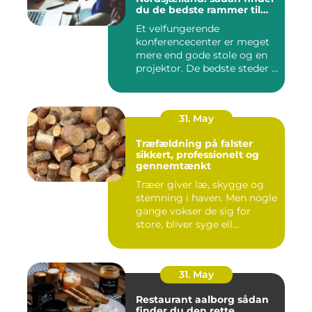
du de bedste rammer til
møder og kurser
Et velfungerende
konferencecenter er meget
mere end gode stole og en
projektor. De bedste steder i
N...
31. May
Træfældning på falster
sikkert, professionelt og
gennemtænkt
Træer giver læ, skygge og
stemning i haven. Men nogle
gange vokser de sig for
store, bliver syge ell...
31. May
Restaurant aalborg sådan
finder du den rette