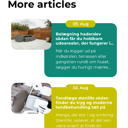
More articles
09. Aug
Belægning haderslev
sådan får du holdbare
udearealer, der fungerer i
hverdagen
Når du kigger ud på
indkørslen, terrassen eller
gangstien rundt om huset,
lægger du hurtigt mærke
ti...
02. Aug
Tandlæge stenlille sådan
finder du tryg og moderne
tandbehandling tæt på
Mange, der bor i og omkring
Stenlille, oplever, at det kan
være svært at finde en