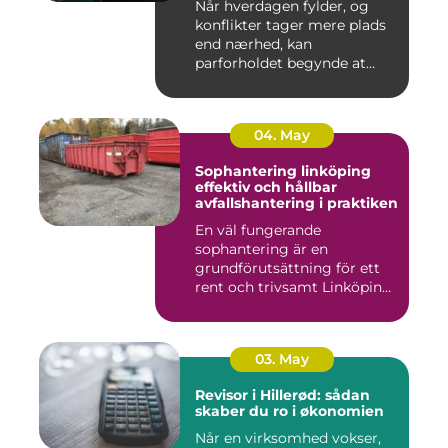
Når hverdagen fylder, og
konflikter tager mere plads
end nærhed, kan
parforholdet begynde at
føles t...
04. May
Sophantering linköping
effektiv och hållbar
avfallshantering i praktiken
En väl fungerande
sophantering är en
grundförutsättning för ett
rent och trivsamt Linköping.
När avf...
03. May
Revisor i Hillerød: sådan
skaber du ro i økonomien
Når en virksomhed vokser,