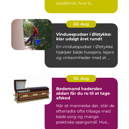
tandklinik, hvor b...
02. Aug
Vinduespudser i Ølstykke:
klar udsigt året rundt
En vinduespudser i Ølstykke
hjælper både husejere, lejere
og virksomheder med at ...
02. Aug
Bedemand haderslev
sådan får du ro til at tage
afsked
Når et menneske dør, står de
efterladte ofte tilbage med
både sorg og mange
praktiske spørgsmål. Hve...