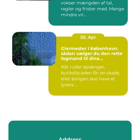
vokser mængden af tal,
regler og frister med. Mange
mindre vir...
05. Apr
Glarmester i København:
sådan vælger du den rette
fagmand til dine
glasløsninger
Når ruder sprænger,
butiksfacaden får en skade,
eller boligen skal have et
lysere ...
Address