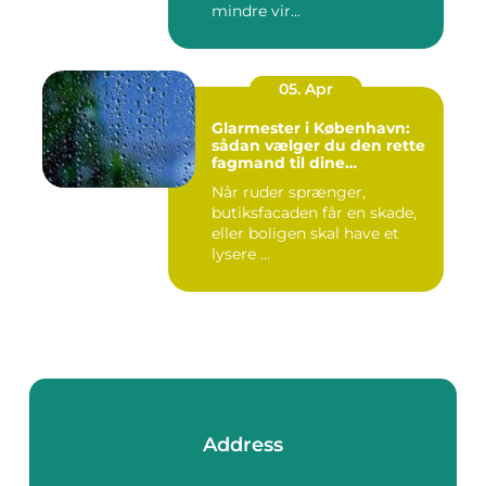
mindre vir...
05. Apr
Glarmester i København:
sådan vælger du den rette
fagmand til dine
glasløsninger
Når ruder sprænger,
butiksfacaden får en skade,
eller boligen skal have et
lysere ...
Address