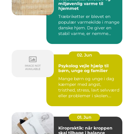
miljøvenlig varme til
hjemmet
Træbriketter er blevet en
populær varmekilde i mange
danske hjem. De giver en
stabil varme, er nemme...
02. Jun
Psykolog vejle hjælp til
børn, unge og familier
Mange børn og unge i dag
kæmper med angst,
tristhed, stress, lavt selvværd
eller problemer i skolen....
01. Jun
Kiropraktik: når kroppen
skal tilbage i balance