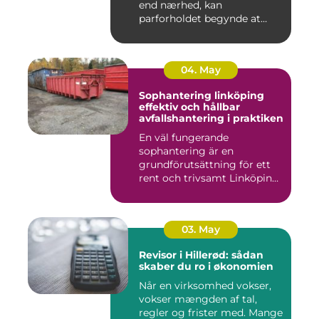
end nærhed, kan
parforholdet begynde at
føles t...
04. May
Sophantering linköping
effektiv och hållbar
avfallshantering i praktiken
En väl fungerande
sophantering är en
grundförutsättning för ett
rent och trivsamt Linköping.
När avf...
03. May
Revisor i Hillerød: sådan
skaber du ro i økonomien
Når en virksomhed vokser,
vokser mængden af tal,
regler og frister med. Mange