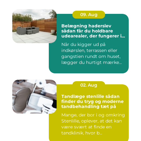
09. Aug
Belægning haderslev
sådan får du holdbare
udearealer, der fungerer i
hverdagen
Når du kigger ud på
indkørslen, terrassen eller
gangstien rundt om huset,
lægger du hurtigt mærke
ti...
02. Aug
Tandlæge stenlille sådan
finder du tryg og moderne
tandbehandling tæt på
Mange, der bor i og omkring
Stenlille, oplever, at det kan
være svært at finde en
tandklinik, hvor b...