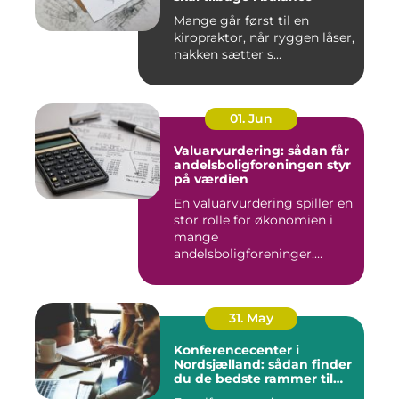
Mange går først til en
kiropraktor, når ryggen låser,
nakken sætter s...
01. Jun
Valuarvurdering: sådan får
andelsboligforeningen styr
på værdien
En valuarvurdering spiller en
stor rolle for økonomien i
mange
andelsboligforeninger.
Vurderi...
31. May
Konferencecenter i
Nordsjælland: sådan finder
du de bedste rammer til
møder og kurser