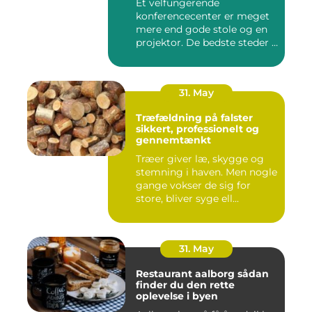
Et velfungerende
konferencecenter er meget
mere end gode stole og en
projektor. De bedste steder i
N...
31. May
Træfældning på falster
sikkert, professionelt og
gennemtænkt
Træer giver læ, skygge og
stemning i haven. Men nogle
gange vokser de sig for
store, bliver syge ell...
31. May
Restaurant aalborg sådan
finder du den rette
oplevelse i byen