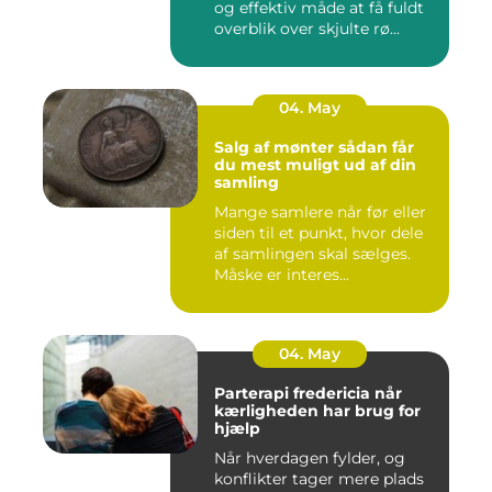
og effektiv måde at få fuldt
overblik over skjulte rø...
04. May
Salg af mønter sådan får
du mest muligt ud af din
samling
Mange samlere når før eller
siden til et punkt, hvor dele
af samlingen skal sælges.
Måske er interes...
04. May
Parterapi fredericia når
kærligheden har brug for
hjælp
Når hverdagen fylder, og
konflikter tager mere plads