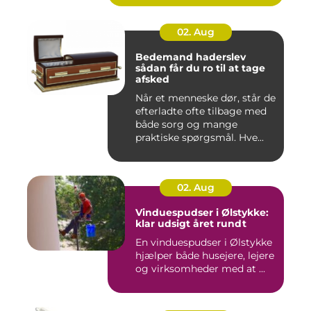
02. Aug
Bedemand haderslev
sådan får du ro til at tage
afsked
Når et menneske dør, står de
efterladte ofte tilbage med
både sorg og mange
praktiske spørgsmål. Hve...
02. Aug
Vinduespudser i Ølstykke:
klar udsigt året rundt
En vinduespudser i Ølstykke
hjælper både husejere, lejere
og virksomheder med at ...