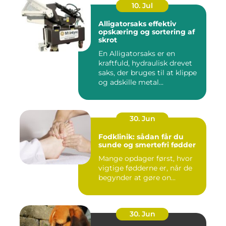
10. Jul
Alligatorsaks effektiv
opskæring og sortering af
skrot
En Alligatorsaks er en
kraftfuld, hydraulisk drevet
saks, der bruges til at klippe
og adskille metal...
30. Jun
Fodklinik: sådan får du
sunde og smertefri fødder
Mange opdager først, hvor
vigtige fødderne er, når de
begynder at gøre on...
30. Jun