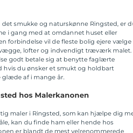
 i det smukke og naturskønne Ringsted, er d
mme i gang med at omdannet huset eller
den forbindelse vil de fleste bolig ejere vælge
 vægge, lofter og indvendigt træværk malet.
se godt betale sig at benytte faglærte
d hvis du ønsker et smukt og holdbart
 glæde af i mange år.
ngsted hos Malerkanonen
gtig maler i Ringsted, som kan hjælpe dig m
stråle, kan du finde ham eller hende hos
onen er blandt de mest velrenommerede