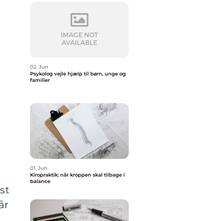
02. Jun
Psykolog vejle hjælp til børn, unge og
familier
01. Jun
Kiropraktik: når kroppen skal tilbage i
balance
st
år