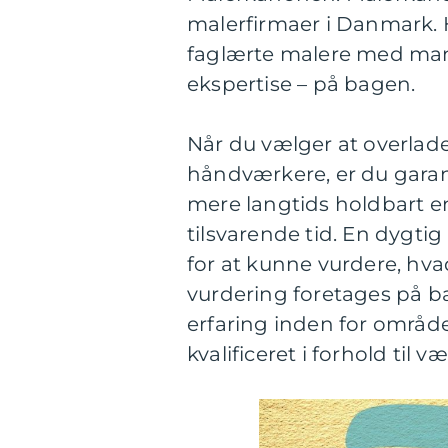
malerfirmaer i Danmark.
faglærte malere med mang
ekspertise – på bagen.
Når du vælger at overlad
håndværkere, er du garan
mere langtids holdbart e
tilsvarende tid. En dygti
for at kunne vurdere, hv
vurdering foretages på b
erfaring inden for område
kvalificeret i forhold til