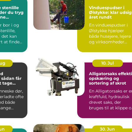
stenlille
Vinduespudser i
der du tryg
Ølstykke: klar udsig
rne
året rundt
ndling tæt
r bor i og
En vinduespudser i
enlille,
Ølstykke hjælper
t det kan
både husejere, lejere
t at finde
og virksomheder
ik, hvor b...
med at ...
Aug
10. Jul
nd
Alligatorsaks effektiv
r
opskæring og
at tage
sortering af skrot
nneske dør,
En Alligatorsaks er e
terladte ofte
kraftfuld, hydraulisk
ed både
drevet saks, der
mange
bruges til at klippe 
 spørgsmål.
adskille metal...
Jun
30. Jun