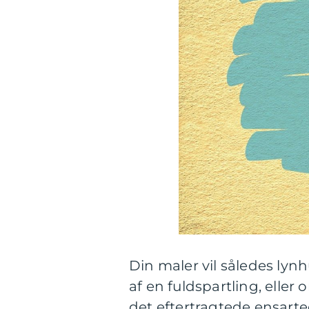
Din maler vil således ly
af en fuldspartling, eller
det eftertragtede ensart