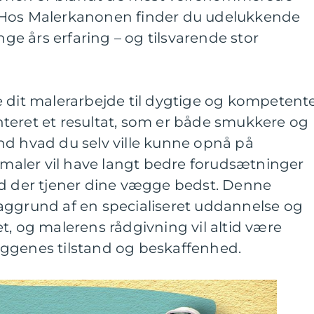
 Hos Malerkanonen finder du udelukkende
e års erfaring – og tilsvarende stor
e dit malerarbejde til dygtige og kompetent
teret et resultat, som er både smukkere og
nd hvad du selv ville kunne opnå på
g maler vil have langt bedre forudsætninger
ad der tjener dine vægge bedst. Denne
aggrund af en specialiseret uddannelse og
t, og malerens rådgivning vil altid være
 væggenes tilstand og beskaffenhed.