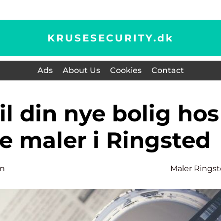
KRUSESECURITY.
dk
Ads
About Us
Cookies
Contact
e maler i Ringsted
en
Maler Rings