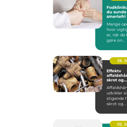
Fodklinik
du sunde
smertefri
Mange opd
hvor vigt
er, når de
gøre on...
29. 
Effektv
affaldshå
skrot og
affaldsbr
Affaldshå
udvikler 
stigende h
skrot og
affaldsbra
stramme..
02. 