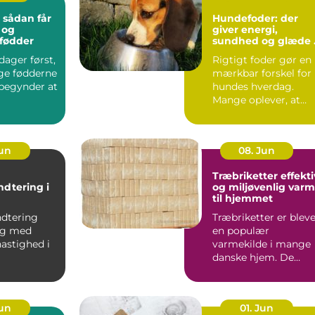
: sådan får
Hundefoder: der
 og
giver energi,
 fødder
sundhed og glæde 
hverdagen
ager først,
Rigtigt foder gør en
ige fødderne
mærkbar forskel for
 begynder at
hundes hverdag.
Mange oplever, at
pels, energi...
Jun
08. Jun
Træbriketter effektiv
ndtering i
og miljøvenlig var
til hjemmet
anchen
ndtering
Træbriketter er blev
sig med
en populær
astighed i
varmekilde i mange
danske hjem. De
nchen, hvor
giver en stabil varme
.
er nemme...
Jun
01. Jun