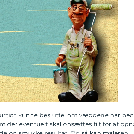
nhurtigt kunne beslutte, om væggene har bed
 om der eventuelt skal opsættes filt for at opn
ede og smukke resultat. Og så kan maleren