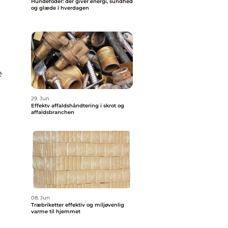
Hundefoder: der giver energi, sundhed
og glæde i hverdagen
e
29. Jun
Effektv affaldshåndtering i skrot og
affaldsbranchen
08. Jun
Træbriketter effektiv og miljøvenlig
varme til hjemmet