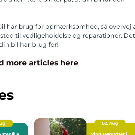
 bil har brug for opmærksomhed, så overvej 
sted til vedligeholdelse og reparationer. De
din bil har brug for!
d more articles here
es
Aug
02. Aug
stenlille
Vinduespudser i