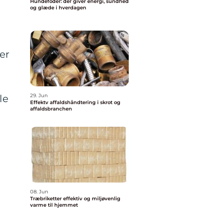
Hundefoder: der giver energi, sundhed
og glæde i hverdagen
er
29. Jun
le
Effektv affaldshåndtering i skrot og
affaldsbranchen
08. Jun
Træbriketter effektiv og miljøvenlig
varme til hjemmet