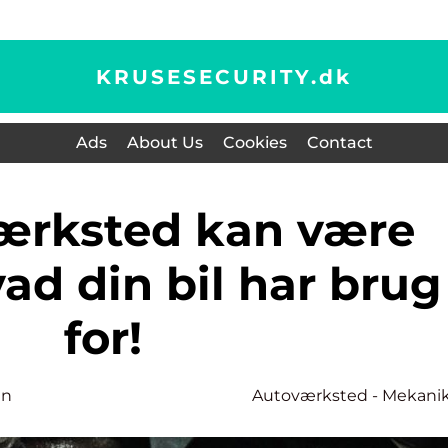
KRUSESECURITY.
dk
Ads
About Us
Cookies
Contact
ad din bil har brug
for!
en
Autoværksted - Mekani