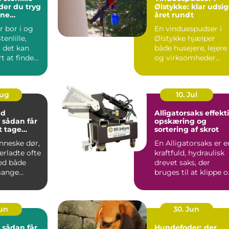
der du tryg
Ølstykke: klar udsig
rne
året rundt
ndling tæt
r bor i og
En vinduespudser i
enlille,
Ølstykke hjælper
t det kan
både husejere, lejere
t at finde
og virksomheder
ik, hvor b...
med at ...
Aug
10. Jul
nd
Alligatorsaks effektiv
r
opskæring og
at tage
sortering af skrot
nneske dør,
En Alligatorsaks er e
terladte ofte
kraftfuld, hydraulisk
ed både
drevet saks, der
mange
bruges til at klippe 
 spørgsmål.
adskille metal...
Jun
30. Jun
: sådan får
Hundefoder: der