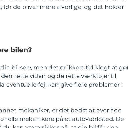
 før de bliver mere alvorlige, og det holder
re bilen?
din bil selv, men det er ikke altid klogt at gø
e den rette viden og de rette værktøjer til
da eventuelle fejl kan give flere problemer i
nnet mekaniker, er det bedst at overlade
ssionelle mekanikere på et autoværksted. De
 du kan være sikker på, at din bil får den