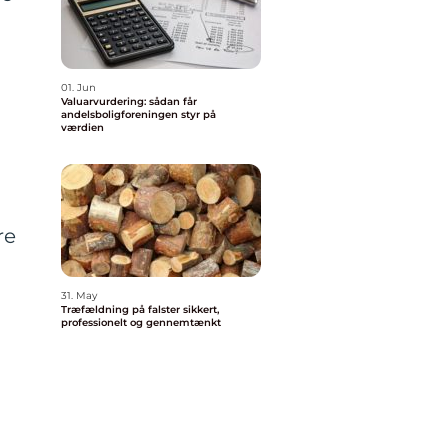
01. Jun
Valuarvurdering: sådan får
andelsboligforeningen styr på
værdien
re
31. May
Træfældning på falster sikkert,
professionelt og gennemtænkt