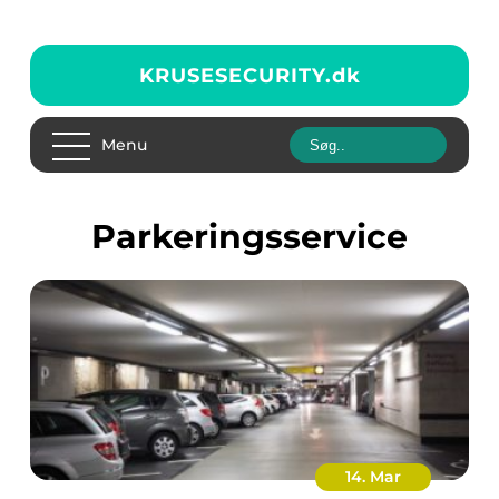
KRUSESECURITY.
dk
Menu
Parkeringsservice
14. Mar