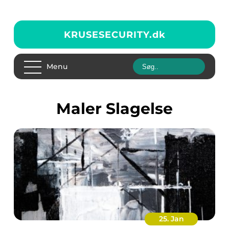
KRUSESECURITY.
dk
Menu
Maler Slagelse
25. Jan