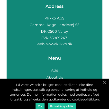
Address
web:
www.klikko.dk
Menu
Ads
About Us
Cookies
På vores website bruges cookies til at huske dine
indstillinger, statistik og personalisering af indhold og
Contact
annoncer. Denne information deles med tredjepart. Ved
Sitemap
fortsat brug af websiden godkender du cookiepolitikken.
Ok
Privatlivspolitik