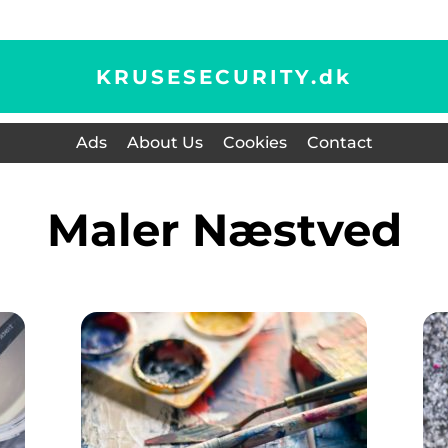
KRUSESECURITY.
dk
Ads
About Us
Cookies
Contact
Maler Næstved