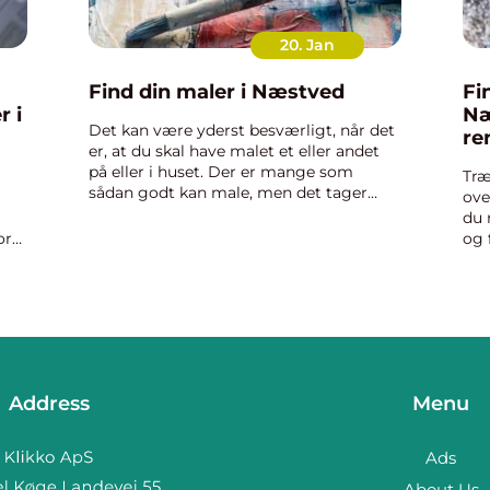
20. Jan
Find din maler i Næstved
Fi
r i
Næ
Det kan være yderst besværligt, når det
re
er, at du skal have malet et eller andet
på eller i huset. Der er mange som
Træ
sådan godt kan male, men det tager
ove
bare tid og kan være besværligt, så
du 
derfor er der mange, som vælger at
or
og 
betale sig fra opgaven. Det ...
mal
Man
mal
Address
Menu
Ads
About Us