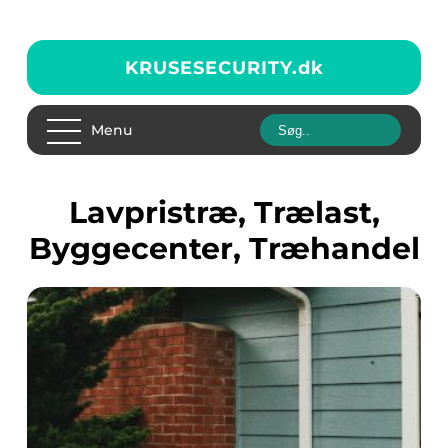
KRUSESECURITY.
dk
Menu
Lavpristræ, Trælast,
Byggecenter, Træhandel