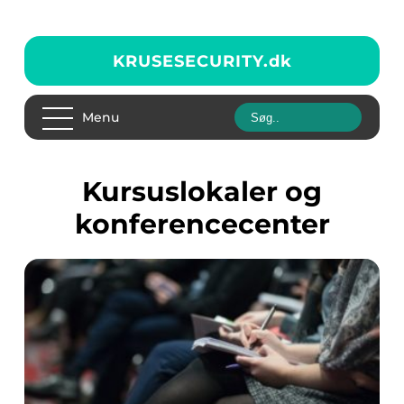
KRUSESECURITY.
dk
Menu
kursuslokaler og
konferencecenter