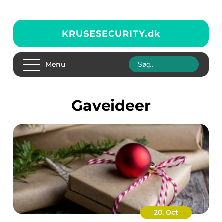
KRUSESECURITY.
dk
Menu
gaveideer
20. Oct