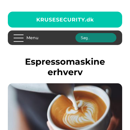
KRUSESECURITY.
dk
Menu
espressomaskine
erhverv