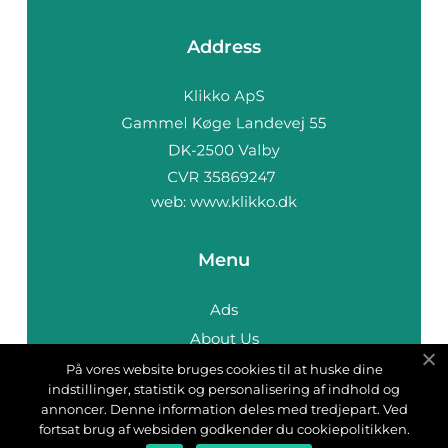
Address
web:
www.klikko.dk
Menu
Ads
About Us
Cookies
På vores website bruges cookies til at huske dine
indstillinger, statistik og personalisering af indhold og
Contact
annoncer. Denne information deles med tredjepart. Ved
Sitemap
fortsat brug af websiden godkender du cookiepolitikken.