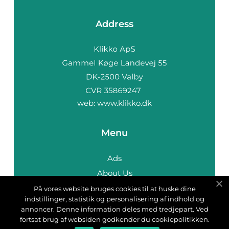
Address
web:
www.klikko.dk
Menu
Ads
About Us
Cookies
På vores website bruges cookies til at huske dine
indstillinger, statistik og personalisering af indhold og
Contact
annoncer. Denne information deles med tredjepart. Ved
Sitemap
fortsat brug af websiden godkender du cookiepolitikken.